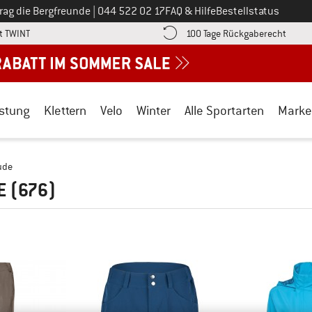
Ruf uns an unter
rag die Bergfreunde
|
044 522 02 17
FAQ & Hilfe
Bestellstatus
Finde die Zahlungs-Infos hier! Öffnet sich in einer Infobox
Gehe h
t TWINT
100 Tage Rückgaberecht
stung
Klettern
Velo
Winter
Alle Sportarten
Marke
ude
E
(676)