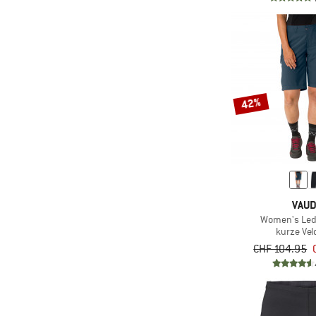
(150)
Wasserdicht
(133)
Barts
(183)
Winddicht
(50)
Basic Nature
(15)
Zip-Off
(15)
Beal
(2)
Beastmaker
(56)
Bergans
42%
(25)
Bergfreunde
(48)
Berghaus
(67)
Big Agnes
(98)
Billabong
VAU
(9)
BioLite
Women's Led
kurze Ve
(62)
Bioracer
CHF 104.95
(58)
Birkenstock
(25)
Bisgaard
(200)
Black Diamond