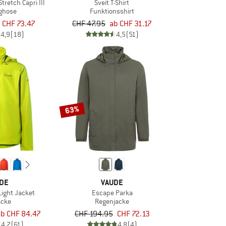
tretch Capri III
Sveit T-Shirt
nghose
Funktionsshirt
CHF 73.47
CHF 47.95
ab CHF 31.17
4,9
(18)
4,5
(51)
63%
DE
VAUDE
Light Jacket
Escape Parka
acke
Regenjacke
ab CHF 84.47
CHF 194.95
CHF 72.13
4,7
(61)
4,8
(4)