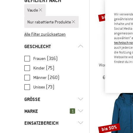
GEFILTERT NACH
Vaude
bis 22%
Wir verwende
gewährleiste
Nur rabattierte Produkte
Inhalte und 
Social Media-
angemessene 
Alle Filter zurücksetzen
auswählen“ e
technisch no
GESCHLECHT
auch jederzei
die Nutzung 
Webseite wid
(316)
Frauen
VAU
findest du i
Women's Farley Stre
(75)
Kinder
Trekkin
CHF 149.95
ab
(260)
Männer
(73)
Unisex
GRÖSSE
MARKE
1
UNI
XXS
XS
S
M
EINSATZBEREICH
L
XL
XXL
3XL
4XL
bis 50%