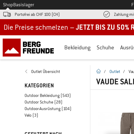
Zum
Shop
Basislager
F
Portofrei ab CHF 100 (CH)
Zahlung mi
Jetzt bis zu 50% Rabatt im Sommer Sale
Bekleidung
Schuhe
Ausrü
Startseite
Outlet Übersicht
/
Outlet
/
Va
VAUDE SAL
KATEGORIEN
Outdoor Bekleidung
(543)
Outdoor Schuhe
(28)
Outdoor-Ausrüstung
(104)
Velo
(3)