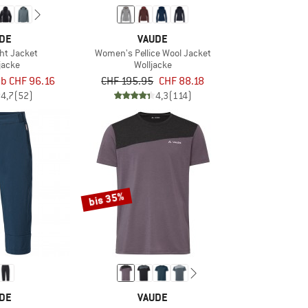
DE
VAUDE
ht Jacket
Women's Pellice Wool Jacket
jacke
Wolljacke
ab CHF 96.16
CHF 195.95
CHF 88.18
4,7
(52)
4,3
(114)
bis 35%
DE
VAUDE