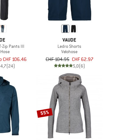
DE
VAUDE
T-Zip Pants III
Ledro Shorts
f-Hose
Velohose
b CHF 106.46
CHF 104.95
CHF 62.97
4,7
(24)
5,0
(6)
55%