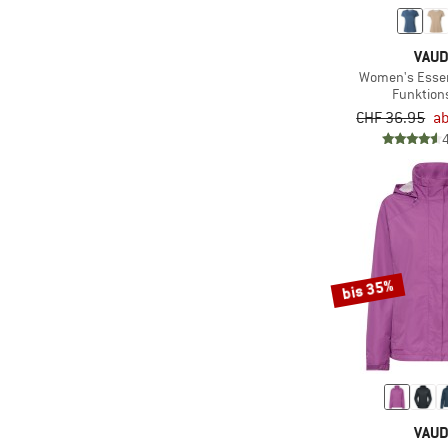
(1)
100
(121)
& mehr
Mountainbike
(9)
Aigle
(1)
Zellulosefaser
(9)
Insektenschutz
& mehr
Responsible Wool Standard
(5)
Nordic Walking
(20)
Ajungilak
(1)
Tencel
VAU
(6)
Integrierte Gamaschen
(2)
(RWS)
(7)
Radreisen
(33)
AKU
(22)
Women's Essent
Wolle
(110)
Isolierend
(1)
terracare Leder
Funktion
(75)
Reisen
(104)
Alé
CHF 36.95
ab
(157)
Kapuze
(47)
Rennvelo
(16)
allbirds
(21)
Laptopfach
(5)
Running
(17)
Alpacasocks&Co
(4)
Mehrere Apsiden
(3)
Ski
(102)
Alpina
(11)
Mehrere Eingänge
(29)
Skitouren
(41)
Altra
(37)
Mit Sitzpolster
(5)
Trailrunning
(11)
Alvivo
(4)
Netzrücken
bis 35%
(141)
Trekking
(17)
Amazonas
(51)
Ohne Kapuze
(3)
Velo
(3)
Amplifi
(2)
Ohne Membran
(247)
Wandern
(8)
Amundsen Sports
(122)
PFC-/PFAS-frei
(34)
Wintersport
(82)
Arc'teryx
(4)
Polartec
(3)
Workout
(93)
Arena
VAU
(44)
PrimaLoft