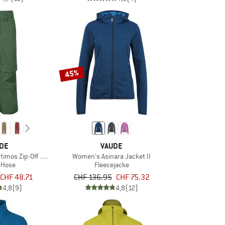
45%
DE
VAUDE
ntimos Zip-Off Pants
Women's Asinara Jacket II
f-Hose
Fleecejacke
CHF 48.71
CHF 136.95
CHF 75.32
4,8
(9)
4,8
(12)