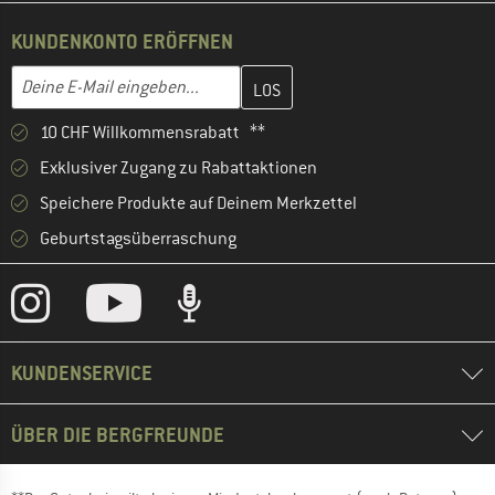
KUNDENKONTO ERÖFFNEN
Gib hier deine E-Mail-Adresse ein und erstelle im nächsten Schri
E-Mail-Adresse
10 CHF Willkommensrabatt **
Exklusiver Zugang zu Rabattaktionen
Speichere Produkte auf Deinem Merkzettel
Geburtstagsüberraschung
KUNDENSERVICE
ÜBER DIE BERGFREUNDE