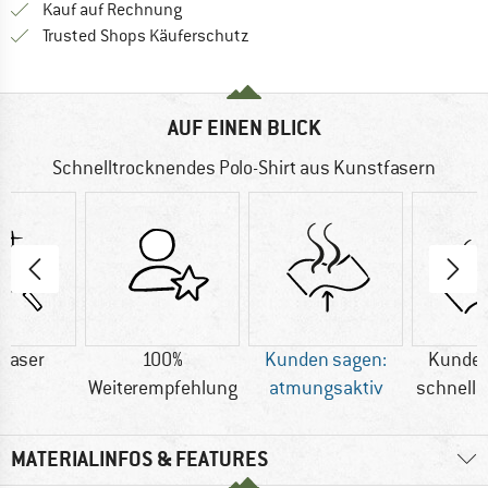
Finde die Zahlungs-Infos hier! Öffnet sich 
Kauf auf Rechnung
Finde alle Infos hier!
Trusted Shops Käuferschutz
AUF EINEN BLICK
Schnelltrocknendes Polo-Shirt aus Kunstfasern
faser
100%
Kunden sagen:
Kunden
Weiterempfehlung
atmungsaktiv
schnell 
MATERIALINFOS & FEATURES