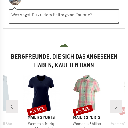
BERGFREUNDE, DIE SICH DAS ANGESEHEN
HABEN, KAUFTEN DANN
bis 55%
bis 55%
65
Rabatt
Rabatt
Raba
KE
MARKE
MARKE
C
MAIER SPORTS
MAIER SPORTS
Artikel
Artikel
Artikel
horts Light
Women's Trudy
Women's Philina
Women's HoforsSt. S