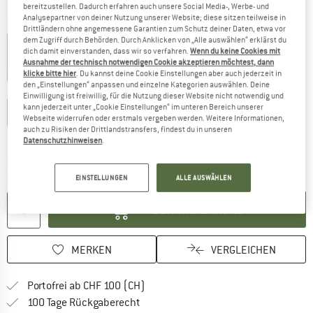
bereitzustellen. Dadurch erfahren auch unsere Social Media-, Werbe- und
Analysepartner von deiner Nutzung unserer Website; diese sitzen teilweise in
Farbe:
White
Drittländern ohne angemessene Garantien zum Schutz deiner Daten, etwa vor
dem Zugriff durch Behörden. Durch Anklicken von „Alle auswählen“ erklärst du
dich damit einverstanden, dass wir so verfahren.
Wenn du keine Cookies mit
Ausnahme der technisch notwendigen Cookie akzeptieren möchtest, dann
25%
25%
30%
30%
klicke bitte hier
. Du kannst deine Cookie Einstellungen aber auch jederzeit in
den „Einstellungen“ anpassen und einzelne Kategorien auswählen. Deine
Grösse wählen:
Einwilligung ist freiwillig, für die Nutzung dieser Website nicht notwendig und
kann jederzeit unter „Cookie Einstellungen“ im unteren Bereich unserer
XS
S
M
L
XL
XXL
Webseite widerrufen oder erstmals vergeben werden. Weitere Informationen,
auch zu Risiken der Drittlandstransfers, findest du in unseren
Grössentabelle
Datenschutzhinweisen
.
Der Link öffnet sich in einer Infobox und beinhaltet
Lieferzeit: 3-5 Werktage
Menge:
EINSTELLUNGEN
ALLE AUSWÄHLEN
IN DEN WARENKORB
MERKEN
VERGLEICHEN
Finde mehr Informationen zu den Ver
Portofrei ab CHF 100 (CH)
Gehe hier zu den Rückgabe-Richtlinie
100 Tage Rückgaberecht