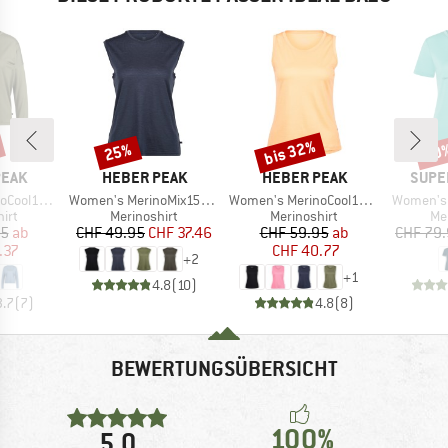
bis 32%
25%
40
Rabatt
Rabatt
Raba
MARKE
MARKE
MARK
PEAK
HEBER PEAK
HEBER PEAK
SUPE
Artikel
Artikel
Artikel
greenHe. L/S
Women's MerinoMix150 PineconeHe. Loose Tank
Women's MerinoCool165 EvergreenHe. Tank
Women's 
gruppe
Produktgruppe
Produktgruppe
Pr
irt
Merinoshirt
Merinoshirt
Me
eis
duzierter Preis
Preis
reduzierter Preis
Preis
reduzierter Preis
95
ab
CHF 49.95
CHF 37.46
CHF 59.95
ab
CHF 79
.37
CHF 40.77
+
2
+
1
4.8
(
10
)
3.7
(
7
)
4.8
(
8
)
BEWERTUNGSÜBERSICHT
100%
5,0