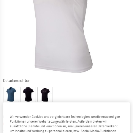
Detailansichten
Ursprünglicher Preis :
Preis:
CHF
33.95
Wir verwenden Cookies und vergleichbare Technologien, um die notwendigen
Funktionen unserer Website zu gewährleisten. Außerdem bieten wir
CHF
23.77
inkl. MwSt., zollfreie Lieferung
zusätzliche Dienste und Funktionen an, analysieren unseren Datenverkehr,
Informationen zu den Versandkosten. Öffnet sich in ei
zzgl. Versandkosten
um Inhalte und Werbung zu personalisieren, bzw. Social Media-Funktionen