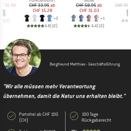
ktgruppe
Produktgruppe
Produktgruppe
s
Funktionsshirt
Bluse
eis
duzierter Preis
Preis
reduzierter Preis
Preis
reduzierter Preis
HF 31.48
CHF 33.95
ab
CHF 58.95
ab
CHF 99.
CHF 15.28
CHF 31.03
+
2
+
1
3.0
(
2
)
4.8
(
12
)
4.4
(
13
)
Bergfreund Matthias - Geschäftsführung
"Wir alle müssen mehr Verantwortung
übernehmen, damit die Natur uns erhalten bleibt."
Portofrei ab CHF 100
100 Tage
(CH)
Rückgaberecht