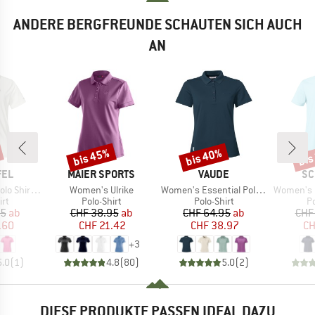
ANDERE BERGFREUNDE SCHAUTEN SICH AUCH
AN
bis 45%
bis 40%
bis
Rabatt
Rabatt
Raba
MARKE
MARKE
MA
FEL
MAIER SPORTS
VAUDE
SC
Artikel
Artikel
Artikel
irt Tauron
Women's Ulrike
Women's Essential Polo Shirt
Women's Pol
tgruppe
Produktgruppe
Produktgruppe
P
irt
Polo-Shirt
Polo-Shirt
Po
eis
duzierter Preis
Preis
reduzierter Preis
Preis
reduzierter Preis
95
ab
CHF 38.95
ab
CHF 64.95
ab
CHF
.60
CHF 21.42
CHF 38.97
CH
+
3
5.0
(
1
)
4.8
(
80
)
5.0
(
2
)
DIESE PRODUKTE PASSEN IDEAL DAZU