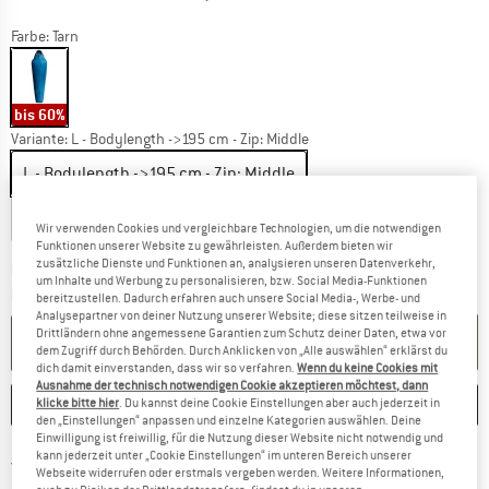
Farbe:
Tarn
bis 60%
Variante:
L - Bodylength ->195 cm - Zip: Middle
L - Bodylength ->195 cm - Zip: Middle
XL - Bodylength ->205 cm - Zip: Middle
Wir verwenden Cookies und vergleichbare Technologien, um die notwendigen
Funktionen unserer Website zu gewährleisten. Außerdem bieten wir
zusätzliche Dienste und Funktionen an, analysieren unseren Datenverkehr,
Der Link öffnet sich in einer Infobox und bei
Lieferzeit: 3-5 Werktage
um Inhalte und Werbung zu personalisieren, bzw. Social Media-Funktionen
Menge:
bereitzustellen. Dadurch erfahren auch unsere Social Media-, Werbe- und
Analysepartner von deiner Nutzung unserer Website; diese sitzen teilweise in
Drittländern ohne angemessene Garantien zum Schutz deiner Daten, etwa vor
IN DEN WARENKORB
dem Zugriff durch Behörden. Durch Anklicken von „Alle auswählen“ erklärst du
dich damit einverstanden, dass wir so verfahren.
Wenn du keine Cookies mit
Ausnahme der technisch notwendigen Cookie akzeptieren möchtest, dann
MERKEN
VERGLEICHEN
klicke bitte hier
. Du kannst deine Cookie Einstellungen aber auch jederzeit in
den „Einstellungen“ anpassen und einzelne Kategorien auswählen. Deine
Einwilligung ist freiwillig, für die Nutzung dieser Website nicht notwendig und
kann jederzeit unter „Cookie Einstellungen“ im unteren Bereich unserer
Finde mehr Informationen zu den Ver
Portofrei ab CHF 100 (CH)
Webseite widerrufen oder erstmals vergeben werden. Weitere Informationen,
Gehe hier zu den Rückgabe-Richtlinie
100 Tage Rückgaberecht