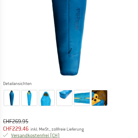
Detailansichten
Ursprünglicher Preis :
Preis:
CHF
269.95
CHF
229.46
inkl. MwSt., zollfreie Lieferung
Schweiz. Informationen zu den Versand
Versandkostenfrei
(CH)