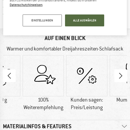
auch zu Risiken der Drittlandstransfers, findest du in unseren
Datenschutzhinweisen
.
Finde die Zahlungs-Infos hier! Öffnet sich 
Kauf auf Rechnung
Finde alle Infos hier!
Trusted Shops Käuferschutz
EINSTELLUNGEN
ALLE AUSWÄHLEN
AUF EINEN BLICK
Warmer und komfortabler Dreijahreszeiten-Schlafsack
0 g
100%
Kunden sagen:
Mumi
Weiterempfehlung
Preis/Leistung
MATERIALINFOS & FEATURES