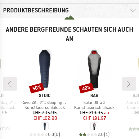
PRODUKTBESCHREIBUNG
ANDERE BERGFREUNDE SCHAUTEN SICH AUCH
AN
50%
40%
Rabatt
Rabatt
E
MARKE
MARKE
MA
UT
STOIC
RAB
AJ
Artikel
Artikel
Artikel
 Bag -7°C
RovenSt. -2°C Sleeping Bag
Solar Ultra 3
Aputi 
pe
Produktgruppe
Produktgruppe
Produ
hlafsack
Kunstfaserschlafsack
Kunstfaserschlafsack
Daune
eis
Preis
reduzierter Preis
Preis
reduzierter Preis
9.95
CHF 205.95
CHF 319.95
ab
CH
CHF 102.98
CHF 191.97
0.0
(
0
)
0.0
(
0
)
2.0
(
1
)