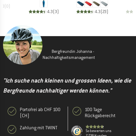
0.0
(
0
)
4.3
(
3
)
4.3
(
23
)
Bergfreundin Johanna -
Nachhaltigkeitsmanagement
"Ich suche nach kleinen und grossen Ideen, wie die
Bergfreunde nachhaltiger werden können."
Portofrei ab CHF 100
100 Tage
(CH)
Rückgaberecht
Zahlung mit TWINT
So bewerten uns
7.738 Kunden