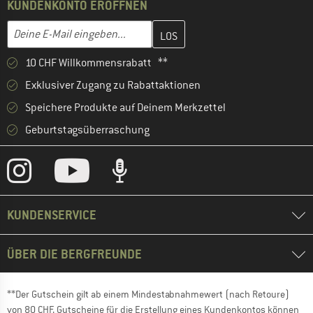
KUNDENKONTO ERÖFFNEN
Gib hier deine E-Mail-Adresse ein und erstelle im nächsten Schri
E-Mail-Adresse
10 CHF Willkommensrabatt **
Exklusiver Zugang zu Rabattaktionen
Speichere Produkte auf Deinem Merkzettel
Geburtstagsüberraschung
KUNDENSERVICE
ÜBER DIE BERGFREUNDE
**Der Gutschein gilt ab einem Mindestabnahmewert (nach Retoure)
von 80 CHF. Gutscheine für die Erstellung eines Kundenkontos können