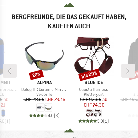
BERGFREUNDE, DIE DAS GEKAUFT HABEN,
KAUFTEN AUCH
bis 20%
20%
60
Rabatt
Rabatt
Raba
MARKE
MARKE
UMMIT
ALPINA
BLUE ICE
Artikel
Artikel
sion Sack
Defey HR Ceramic Mirror Cat 3
Cuesta Harness
tgruppe
Produktgruppe
Produktgruppe
Pr
ck
Velobrille
Klettergurt
Zi
eis
duzierter Preis
Preis
reduzierter Preis
Preis
reduzierter Preis
95
ab
CHF 28.95
CHF 23.16
CHF 92.95
ab
CHF 156
.21
CHF 74.36
4.0
(
3
)
5.0
(
1
)
5.0
(
1
)