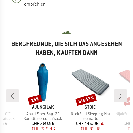
empfehlen
BERGFREUNDE, DIE SICH DAS ANGESEHEN
HABEN, KAUFTEN DANN
bis 47%
bis
15%
Rabatt
Rabatt
Raba
E
MARKE
MARKE
ER
AJUNGILAK
STOIC
Artikel
Artikel
Artikel
EL 0°C
Aputi Fiber Bag -7C
NijakSt. II Sleeping Mat
NijakSt. II 
pe
Produktgruppe
Produktgruppe
P
hlafsack
Kunstfaserschlafsack
Isomatte
I
eis
Preis
reduzierter Preis
Preis
reduzierter Preis
5.95
CHF 269.95
CHF 146.95
ab
CHF 
CHF 229.46
CHF 83.18
CH