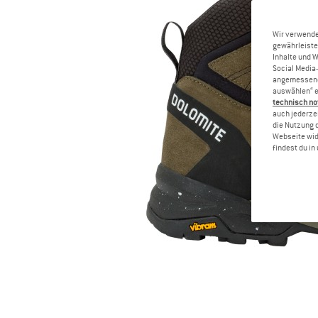
Wir verwende
gewährleiste
Inhalte und 
Social Media-
angemessene 
auswählen“ e
technisch no
auch jederzei
die Nutzung 
Webseite wid
findest du i