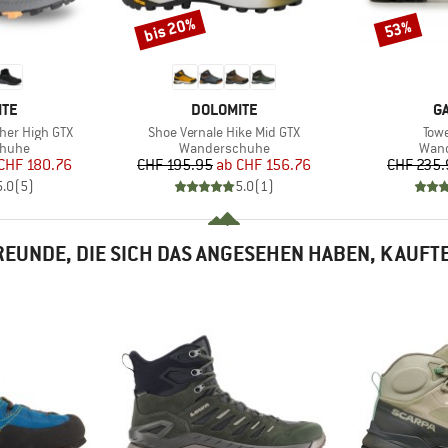
bis 20%
53%
Rabatt
Rabatt
MARKE
M
ITE
DOLOMITE
G
Artikel
Artik
her High GTX
Shoe Vernale Hike Mid GTX
Towe
ruppe
Produktgruppe
Prod
huhe
Wanderschuhe
Wan
eis
duzierter Preis
Preis
reduzierter Preis
CHF 180.76
CHF 195.95
ab
CHF 156.76
CHF 235.
5.0
(
5
)
5.0
(
1
)
EUNDE, DIE SICH DAS ANGESEHEN HABEN, KAUFT