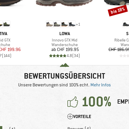
bis 18%
Rabatt
+
1
MARKE
M
TIVA
LOWA
S
Artikel
Artikel
id GTX
Innovo GTX Mid
Ribelle 
uppe
Produktgruppe
Prod
chuhe
Wanderschuhe
Wan
eis
duzierter Preis
Preis
CHF 199.96
ab
CHF 199.95
CHF 186.9
7
(
144
)
4.8
(
34
)
BEWERTUNGSÜBERSICHT
Unsere Bewertungen sind 100% echt.
Mehr Infos
100%
EMP
VORTEILE