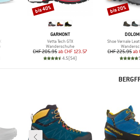
bis 40%
bis 20%
Rabatt
Rabatt
MARKE
MARKE
GARMONT
DOLOM
Artikel
Artikel
X
Vetta Tech GTX
Shoe Vernale Leat
Produktgruppe
Produktg
e
Wanderschuhe
Wandersc
Preis
reduzierter Preis
Pr
re
CHF 205.95
ab
CHF 123.57
CHF 225.95
ab
)
4.5
(
54
)
BERGFR