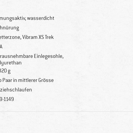
mungsaktiv, wasserdicht
hnürung
etterzone, Vibram XS Trek
A
rausnehmbare Einlegesohle,
lyurethan
020 g
o Paar in mittlerer Grösse
ziehschlaufen
9-1149