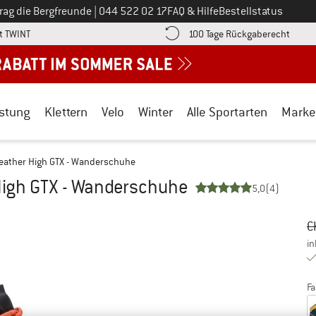
Ruf uns an unter
rag die Bergfreunde
|
044 522 02 17
FAQ & Hilfe
Bestellstatus
Finde die Zahlungs-Infos hier! Öffnet sich in einer Infobox
Gehe h
t TWINT
100 Tage Rückgaberecht
stung
Klettern
Velo
Winter
Alle Sportarten
Marke
eather High GTX - Wanderschuhe
High GTX - Wanderschuhe
5,0
(4)
Ur
Pr
C
in
Fa