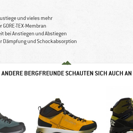
ustiege und vieles mehr
ter GORE-TEX-Membran
eit bei Anstiegen und Abstiegen
ür Dämpfung und Schockabsorption
ANDERE BERGFREUNDE SCHAUTEN SICH AUCH AN