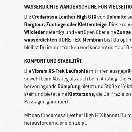
WASSERDICHTE WANDERSCHUHE FÜR VIELSEITIG
Crodarossa Leather High GTX
Dolomite
Die
von
si
Bergtour, Zustiege oder Klettersteige
. Diese rob
Wildleder
Zunge 
gefertigt und verfügen über eine
wasserdichten GORE-TEX-Membran
bist Du opti
bleibst Du immer trocken und konzentriert auf De
KOMFORT UND STABILITÄT
Vibram XS-Trek Laufsohle
Die
mit ihren ausgepräg
sowohl beim Abstieg als auch beim Anstieg. Die F
Dämpfung
hervorragende
bietet und Stöße effekt
Kletterzone
steif und bietet eine
, die Dir Präzisi
Passagen garantiert.
Mit den Crodarossa Leather High GTX kannst Du mi
herausfordernd er sich zeigt.