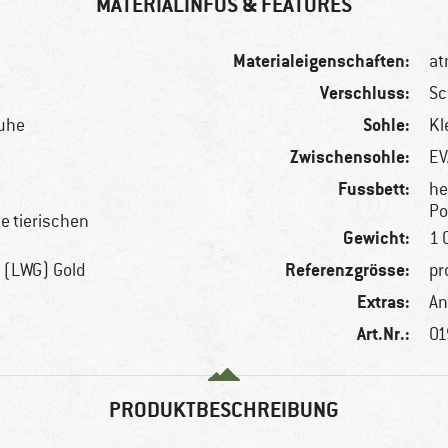
MATERIALINFOS & FEATURES
Materialeigenschaften:
at
Verschluss:
Sc
Sohle:
huhe
Kl
Zwischensohle:
EV
Fussbett:
he
Po
le tierischen
Gewicht:
1 
Referenzgrösse:
 (LWG) Gold
pr
Extras:
An
Art.Nr.:
01
PRODUKTBESCHREIBUNG