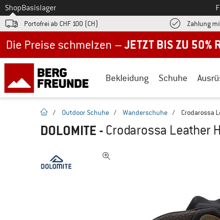
Zum
Shop
Basislager
F
Portofrei ab CHF 100 (CH)
Zahlung mi
Jetzt bis zu 50% Rabatt im Sommer Sale
Bekleidung
Schuhe
Ausrü
Startseite
/
Outdoor Schuhe
/
Wanderschuhe
/
Crodarossa L
DOLOMITE
-
Crodarossa Leather 