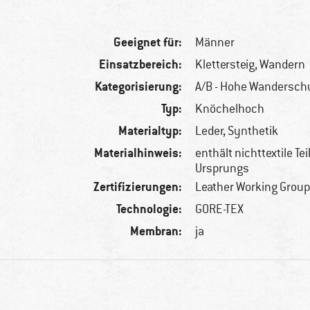
Geeignet für:
Männer
Einsatzbereich:
Klettersteig, Wandern
Kategorisierung:
A/B - Hohe Wandersc
Typ:
Knöchelhoch
Materialtyp:
Leder, Synthetik
Materialhinweis:
enthält nichttextile Tei
Ursprungs
Zertifizierungen:
Leather Working Group
Technologie:
GORE-TEX
Membran:
ja