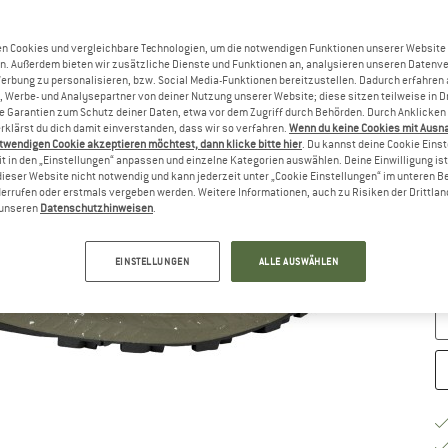
n Cookies und vergleichbare Technologien, um die notwendigen Funktionen unserer Website
Gr
n. Außerdem bieten wir zusätzliche Dienste und Funktionen an, analysieren unseren Datenv
Werbung zu personalisieren, bzw. Social Media-Funktionen bereitzustellen. Dadurch erfahren
, Werbe- und Analysepartner von deiner Nutzung unserer Website; diese sitzen teilweise in D
Garantien zum Schutz deiner Daten, etwa vor dem Zugriff durch Behörden. Durch Anklicken 
rklärst du dich damit einverstanden, dass wir so verfahren.
Wenn du keine Cookies mit Ausn
twendigen Cookie akzeptieren möchtest, dann klicke bitte hier
. Du kannst deine Cookie Eins
t in den „Einstellungen“ anpassen und einzelne Kategorien auswählen. Deine Einwilligung ist f
dieser Website nicht notwendig und kann jederzeit unter „Cookie Einstellungen“ im unteren B
errufen oder erstmals vergeben werden. Weitere Informationen, auch zu Risiken der Drittlan
G
n unseren
Datenschutzhinweisen
.
Li
EINSTELLUNGEN
ALLE AUSWÄHLEN
M