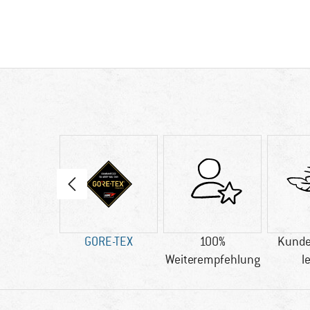
20 g
GORE-TEX
100%
Kunde
Weiterempfehlung
l