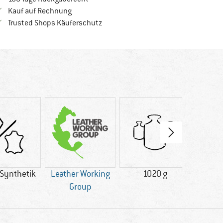
Finde die Zahlungs-Infos hier! Öffnet sich in 
Kauf auf Rechnung
Finde alle Infos hier!
Trusted Shops Käuferschutz
Synthetik
Leather Working
1020 g
GO
Group