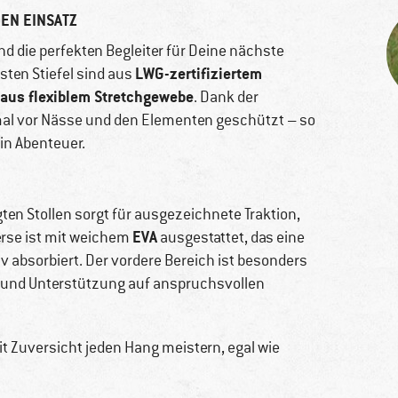
EN EINSATZ
nd die perfekten Begleiter für Deine nächste
LWG-zertifiziertem
usten Stiefel sind aus
aus flexiblem Stretchgewebe
. Dank der
mal vor Nässe und den Elementen geschützt – so
in Abenteuer.
ten Stollen sorgt für ausgezeichnete Traktion,
EVA
erse ist mit weichem
ausgestattet, das eine
iv absorbiert. Der vordere Bereich ist besonders
on und Unterstützung auf anspruchsvollen
t Zuversicht jeden Hang meistern, egal wie