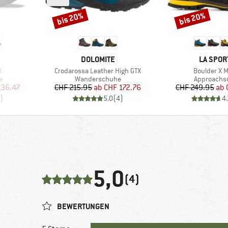
bis 20%
bis 20%
Rabatt
Rabatt
MARKE
MARKE
DOLOMITE
LA SPOR
Artikel
Artikel
X
Crodarossa Leather High GTX
Boulder X M
Produktgruppe
Produktgr
e
Wanderschuhe
Approachs
rter Preis
Preis
reduzierter Preis
Pr
re
136.47
CHF 215.95
ab
CHF 172.76
CHF 249.95
ab
)
5.0
(
4
)
4.
5,0
(4)
BEWERTUNGEN