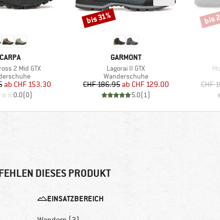
bis 
bis 31%
Rabatt
Rabat
ARKE
MARKE
CARPA
GARMONT
Artikel
Art
Cross 2 Mid GTX
Lagorai II GTX
Mo
uktgruppe
Produktgruppe
derschuhe
Wanderschuhe
Preis
reduzierter Preis
Preis
reduzierter Preis
5
ab
CHF 153.30
CHF 186.95
ab
CHF 129.00
CHF 1
0.0
(
0
)
5.0
(
1
)
FEHLEN DIESES PRODUKT
EINSATZBEREICH