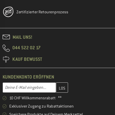
Zertifizierter Retourenprozess
MAIL UNS!
044 522 02 17
KAUF BEWUSST
KUNDENKONTO ERÖFFNEN
Gib hier deine E-Mail-Adresse ein und erstelle im nächsten Schri
E-Mail-Adresse
10 CHF Willkommensrabatt **
Exklusiver Zugang zu Rabattaktionen
Speichere Produkte auf Deinem Merkzettel