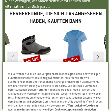
Nicht verzagen, wir haben selbstverständlich noch
Alternativen für Dich parat:
BERGFREUNDE, DIE SICH DAS ANGESEHEN
HABEN, KAUFTEN DANN
bis 33%
bis 50%
Rabatt
Rabatt
KE
C
MARKE
SCARPA
MARKE
MAIER SPORTS
. S/S Blouse
Artikel
Women's Mojito Hike GTX
Artikel
Women's Waltraud
Artike
Willi
Wir verwenden Cookies und vergleichbare Technologien, um die notwendigen
uktgruppe
e
Produktgruppe
Wanderschuhe
Produktgruppe
Funktionsshirt
Prod
HMS-
Funktionen unserer Website zu gewährleisten. Außerdem bieten wir
eis
duzierter Preis
HF 41.27
CHF 195.95
Preis
reduzierter Preis
ab
CHF 33.95
Preis
reduzierter Preis
ab
CH
zusätzliche Dienste und Funktionen an, analysieren unseren Datenverkehr,
CHF 131.29
CHF 16.98
um Inhalte und Werbung zu personalisieren, bzw. Social Media-Funktionen
bereitzustellen. Dadurch erfahren auch unsere Social Media-, Werbe- und
+
2
.5
(
17
)
Analysepartner von deiner Nutzung unserer Website; diese sitzen teilweise in
4.7
(
29
)
4.2
(
24
)
Drittländern ohne angemessene Garantien zum Schutz deiner Daten, etwa vor
dem Zugriff durch Behörden. Durch Anklicken von „Alle auswählen“ erklärst du
dich damit einverstanden, dass wir so verfahren.
Wenn du keine Cookies mit
Ausnahme der technisch notwendigen Cookie akzeptieren möchtest, dann