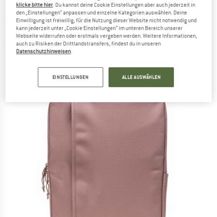
klicke bitte hier
. Du kannst deine Cookie Einstellungen aber auch jederzeit in
den „Einstellungen“ anpassen und einzelne Kategorien auswählen. Deine
HERSCHEL
-
Wesbrook Backpack 24 -
Einwilligung ist freiwillig, für die Nutzung dieser Website nicht notwendig und
kann jederzeit unter „Cookie Einstellungen“ im unteren Bereich unserer
Daypack
Webseite widerrufen oder erstmals vergeben werden. Weitere Informationen,
auch zu Risiken der Drittlandstransfers, findest du in unseren
(0)
Datenschutzhinweisen
.
EINSTELLUNGEN
ALLE AUSWÄHLEN