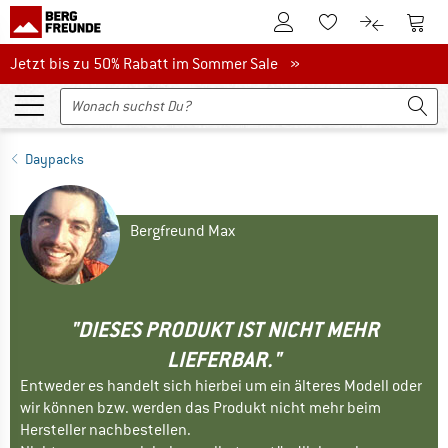
Zum Kundenkonto
Zum 
Zum Merkzettel.
Zum Produk
Jetzt bis zu 50% Rabatt im Sommer Sale
Jetzt bis zu 50% Rabatt im Sommer Sale »
Daypacks
Bergfreund Max
"DIESES PRODUKT IST NICHT MEHR
LIEFERBAR."
Entweder es handelt sich hierbei um ein älteres Modell oder
wir können bzw. werden das Produkt nicht mehr beim
Hersteller nachbestellen.