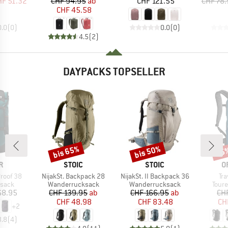
eis
duzierter Preis
Preis
reduzierter Preis
Preis
HF 51.32
CHF 94.95
ab
CHF 121.55
CHF 78.
CHF 45.58
0.0
(
0
)
0.0
(
0
)
4.5
(
2
)
DAYPACKS TOPSELLER
bis 65%
bis 50%
15
Rabatt
Rabatt
Raba
E
MARKE
MARKE
M
R
STOIC
STOIC
O
Artikel
Artikel
Art
Proof 38
NijakSt. Backpack 28
NijakSt. II Backpack 36
Tr
ruppe
Produktgruppe
Produktgruppe
Prod
ksack
Wanderrucksack
Wanderrucksack
Tour
eis
Preis
reduzierter Preis
Preis
reduzierter Preis
68.95
CHF 139.95
ab
CHF 166.95
ab
CH
CHF 48.98
CHF 83.48
CH
+
2
3.8
(
4
)