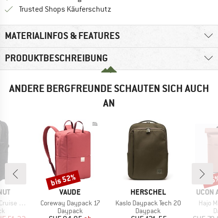
Finde alle Infos hier!
Trusted Shops Käuferschutz
MATERIALINFOS & FEATURES
PRODUKTBESCHREIBUNG
ANDERE BERGFREUNDE SCHAUTEN SICH AUCH
AN
bis 52%
35
Rabatt
Raba
MARKE
MARKE
MARKE
NUT
VAUDE
HERSCHEL
UCON 
Artikel
Artikel
Artikel
ackpack 22
Coreway Daypack 17
Kaslo Daypack Tech 20
Hajo M
tgruppe
Produktgruppe
Produktgruppe
P
ck
Daypack
Daypack
D