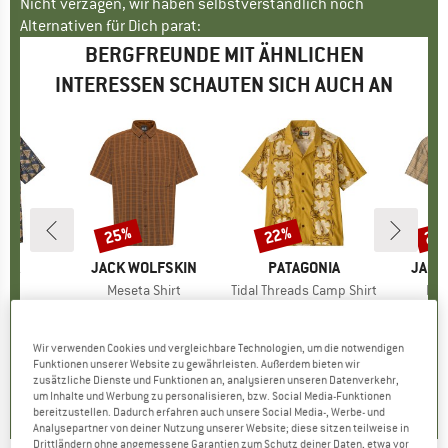
Nicht verzagen, wir haben selbstverständlich noch
Alternativen für Dich parat:
BERGFREUNDE MIT ÄHNLICHEN
INTERESSEN SCHAUTEN SICH AUCH AN
25%
22%
25
Rabatt
Rabatt
Raba
NIA
MARKE
JACK WOLFSKIN
MARKE
PATAGONIA
MARK
JACK
irt
Artikel
Meseta Shirt
Artikel
Tidal Threads Camp Shirt
Arti
Hot 
uktgruppe
d
Produktgruppe
Hemd
Produktgruppe
Hemd
eis
duzierter Preis
HF 69.38
CHF 64.95
Preis
reduzierter Preis
CHF 48.71
CHF 118.95
Preis
reduzierter Preis
CHF 92.78
CHF 64
Wir verwenden Cookies und vergleichbare Technologien, um die notwendigen
Funktionen unserer Website zu gewährleisten. Außerdem bieten wir
4.8
(
5
)
0.0
(
0
)
5.0
(
2
)
zusätzliche Dienste und Funktionen an, analysieren unseren Datenverkehr,
um Inhalte und Werbung zu personalisieren, bzw. Social Media-Funktionen
bereitzustellen. Dadurch erfahren auch unsere Social Media-, Werbe- und
Analysepartner von deiner Nutzung unserer Website; diese sitzen teilweise in
Drittländern ohne angemessene Garantien zum Schutz deiner Daten, etwa vor