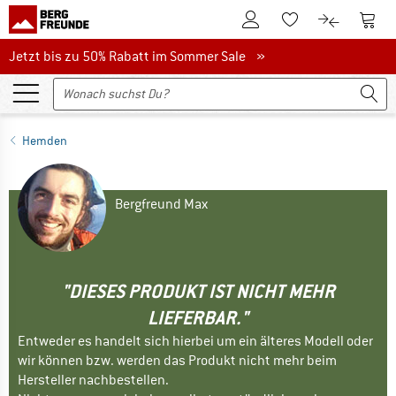
Zum Kundenkonto
Zum 
Zum Merkzettel.
Zum Produk
Jetzt bis zu 50% Rabatt im Sommer Sale
Jetzt bis zu 50% Rabatt im Sommer Sale »
Hemden
Bergfreund Max
"DIESES PRODUKT IST NICHT MEHR
LIEFERBAR."
Entweder es handelt sich hierbei um ein älteres Modell oder
wir können bzw. werden das Produkt nicht mehr beim
Hersteller nachbestellen.