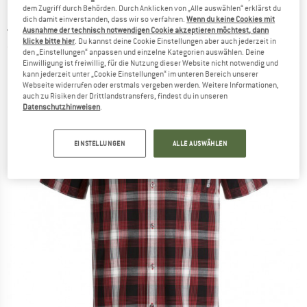
dem Zugriff durch Behörden. Durch Anklicken von „Alle auswählen“ erklärst du
dich damit einverstanden, dass wir so verfahren.
Wenn du keine Cookies mit
JACK WOLFSKIN
-
Hot Chili Shirt - Hemd
Ausnahme der technisch notwendigen Cookie akzeptieren möchtest, dann
klicke bitte hier
. Du kannst deine Cookie Einstellungen aber auch jederzeit in
(0)
den „Einstellungen“ anpassen und einzelne Kategorien auswählen. Deine
Einwilligung ist freiwillig, für die Nutzung dieser Website nicht notwendig und
kann jederzeit unter „Cookie Einstellungen“ im unteren Bereich unserer
Webseite widerrufen oder erstmals vergeben werden. Weitere Informationen,
auch zu Risiken der Drittlandstransfers, findest du in unseren
Datenschutzhinweisen
.
EINSTELLUNGEN
ALLE AUSWÄHLEN