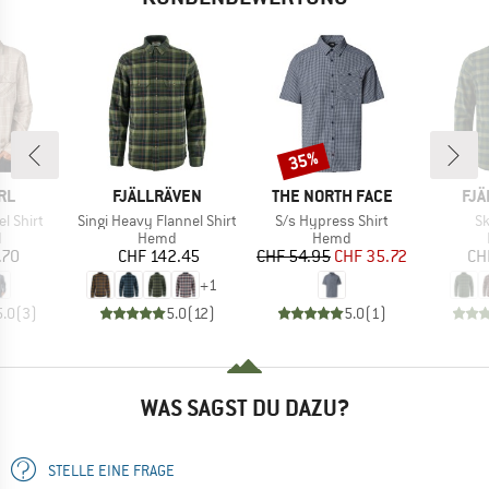
35%
Rabatt
MARKE
MARKE
MA
RL
FJÄLLRÄVEN
THE NORTH FACE
FJÄ
Artikel
Artikel
Ar
el Shirt
Singi Heavy Flannel Shirt
S/s Hypress Shirt
Sk
ktgruppe
Produktgruppe
Produktgruppe
d
Hemd
Hemd
eis
Preis
Preis
reduzierter Preis
.70
CHF 142.45
CHF 54.95
CHF 35.72
CH
+
1
5.0
(
3
)
5.0
(
12
)
5.0
(
1
)
WAS SAGST DU DAZU?
STELLE EINE FRAGE