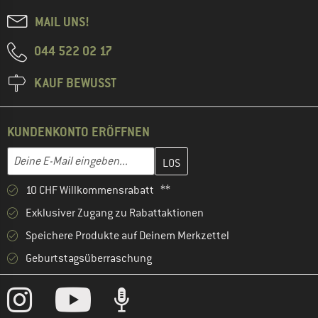
MAIL UNS!
044 522 02 17
KAUF BEWUSST
KUNDENKONTO ERÖFFNEN
Gib hier deine E-Mail-Adresse ein und erstelle im nächsten Schri
E-Mail-Adresse
10 CHF Willkommensrabatt **
Exklusiver Zugang zu Rabattaktionen
Speichere Produkte auf Deinem Merkzettel
Geburtstagsüberraschung