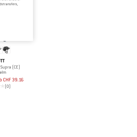
dstransfers,
TT
 Supra (CE)
helm
b CHF 39.16
(0)