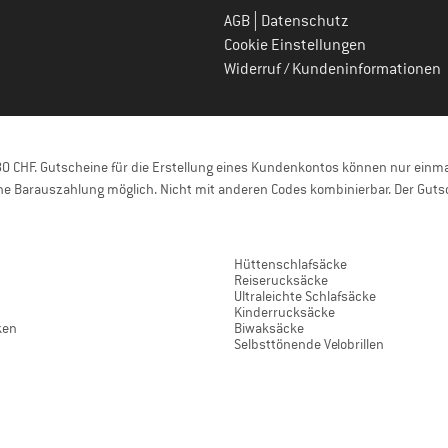
|
AGB
Datenschutz
Cookie Einstellungen
Widerruf / Kundeninformationen
 CHF. Gutscheine für die Erstellung eines Kundenkontos können nur einmal
e Barauszahlung möglich. Nicht mit anderen Codes kombinierbar. Der Gutsc
Hüttenschlafsäcke
Reiserucksäcke
Ultraleichte Schlafsäcke
Kinderrucksäcke
ken
Biwaksäcke
Selbsttönende Velobrillen