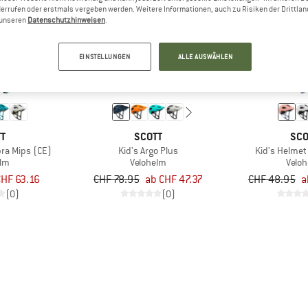
errufen oder erstmals vergeben werden. Weitere Informationen, auch zu Risiken der Drittlan
n unseren
Datenschutzhinweisen
.
bis 40%
bis 20%
EINSTELLUNGEN
ALLE AUSWÄHLEN
TT
SCOTT
SCO
pra Mips (CE)
Kid's Argo Plus
Kid's Helmet
elm
Velohelm
Velo
HF 63.16
CHF 78.95
ab CHF 47.37
CHF 48.95
a
(0)
(0)