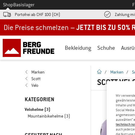
Zum
Shop
Basislager
F
Portofrei ab CHF 100 (CH)
Zahlung mi
Jetzt bis zu 50% Rabatt im Sommer Sale
Bekleidung
Schuhe
Ausrü
Startseite
Marken
/
Marken
/
S
Scott
SCOTT VEL
Velo
Wir verwende
KATEGORIEN
gewährleiste
Inhalte und 
Velohelme
(3)
Social Media-
angemessene 
Mountainbikehelme
(3)
auswählen“ e
technisch no
auch jederzei
die Nutzung 