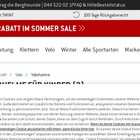
Ruf uns an unter
rag die Bergfreunde
|
044 522 02 17
FAQ & Hilfe
Bestellstatus
Finde die Zahlungs-Infos hier! Öffnet sich in einer Infobox
Gehe h
t TWINT
100 Tage Rückgaberecht
stung
Klettern
Velo
Winter
Alle Sportarten
Marke
cott
/
Velo
/
Velohelme
OHELME FÜR KINDER
(3)
n Cookies und vergleichbare Technologien, um die notwendigen Funktionen unserer Website
n. Außerdem bieten wir zusätzliche Dienste und Funktionen an, analysieren unseren Datenv
Werbung zu personalisieren, bzw. Social Media-Funktionen bereitzustellen. Dadurch erfahren
, Werbe- und Analysepartner von deiner Nutzung unserer Website; diese sitzen teilweise in D
Garantien zum Schutz deiner Daten, etwa vor dem Zugriff durch Behörden. Durch Anklicken 
rklärst du dich damit einverstanden, dass wir so verfahren.
Wenn du keine Cookies mit Ausn
twendigen Cookie akzeptieren möchtest, dann klicke bitte hier
. Du kannst deine Cookie Eins
t in den „Einstellungen“ anpassen und einzelne Kategorien auswählen. Deine Einwilligung ist f
dieser Website nicht notwendig und kann jederzeit unter „Cookie Einstellungen“ im unteren B