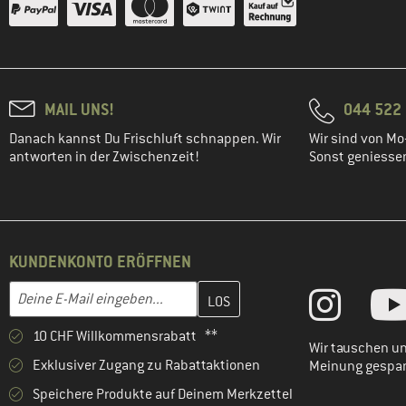
MAIL UNS!
044 522 
Danach kannst Du Frischluft schnappen. Wir
Wir sind von Mo-
antworten in der Zwischenzeit!
Sonst geniessen 
KUNDENKONTO ERÖFFNEN
Gib hier deine E-Mail-Adresse ein und erstelle im nächsten Schri
E-Mail-Adresse
10 CHF Willkommensrabatt **
Wir tauschen un
Exklusiver Zugang zu Rabattaktionen
Meinung gespa
Speichere Produkte auf Deinem Merkzettel