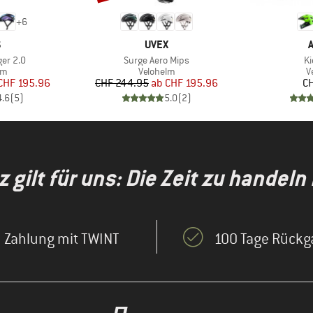
+
6
KE
MARKE
S
UVEX
Artikel
Ar
er 2.0
Surge Aero Mips
Ki
tgruppe
Produktgruppe
P
lm
Velohelm
V
eis
duzierter Preis
Preis
reduzierter Preis
CHF 195.96
CHF 244.95
ab
CHF 195.96
CH
4.6
(
5
)
5.0
(
2
)
gilt für uns: Die Zeit zu handeln i
Zahlung mit TWINT
100 Tage Rückg