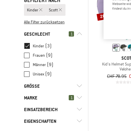
GEFILTERT NACH
Webseite wid
findest du i
Kinder
Scott
20%
Alle Filter zurücksetzen
GESCHLECHT
1
(3)
Kinder
(9)
Frauen
SCO
Kid's Helmet Su
(9)
Männer
Veloh
(9)
Unisex
CHF 78.95
C
GRÖSSE
MARKE
1
XXS
XS
45 CM
49 CM
EINSATZBEREICH
50 CM
53 CM
EIGENSCHAFTEN
(3)
Bike
(3)
Mountainbike