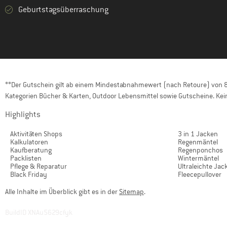
Geburtstagsüberraschung
**Der Gutschein gilt ab einem Mindestabnahmewert (nach Retoure) von 80
Kategorien Bücher & Karten, Outdoor Lebensmittel sowie Gutscheine. Kein
Highlights
Aktivitäten Shops
3 in 1 Jacken
Kalkulatoren
Regenmäntel
Kaufberatung
Regenponchos
Packlisten
Wintermäntel
Pflege & Reparatur
Ultraleichte Jac
Black Friday
Fleecepullover
Alle Inhalte im Überblick gibt es in der
Sitemap
.
BuildID XNAu5629cfyk