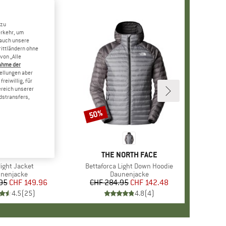
 zu
erkehr, um
 auch unsere
rittländern ohne
von „Alle
ahme der
tellungen aber
reiwillig, für
ereich unserer
dstransfers,
50%
Rabatt
MARKE
RAB
MARKE
THE NORTH FACE
l
light Jacket
Artikel
Bettaforca Light Down Hoodie
duktgruppe
nenjacke
Produktgruppe
Daunenjacke
95
Preis
reduzierter Preis
CHF 149.96
CHF 284.95
Preis
reduzierter Preis
CHF 142.48
4.5
(
25
)
4.8
(
4
)