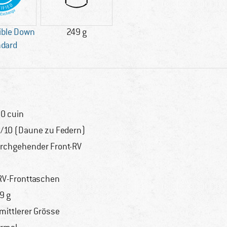
ible Down
249 g
ndard
0 cuin
/10 (Daune zu Federn)
rchgehender Front-RV
RV-Fronttaschen
9 g
 mittlerer Grösse