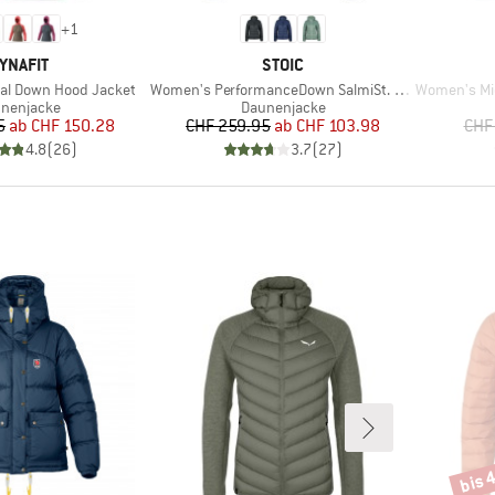
+
1
ARKE
MARKE
YNAFIT
STOIC
Artikel
Artikel
al Down Hood Jacket
Women's PerformanceDown SalmiSt. Jacket with Hood
Women's Micro
duktgruppe
Produktgruppe
nenjacke
Daunenjacke
Preis
reduzierter Preis
Preis
reduzierter Preis
5
ab
CHF 150.28
CHF 259.95
ab
CHF 103.98
CHF
4.8
(
26
)
3.7
(
27
)
bis 
Rabat