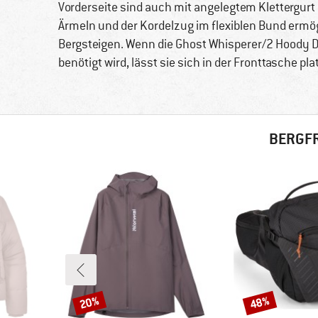
Vorderseite sind auch mit angelegtem Klettergurt
Ärmeln und der Kordelzug im flexiblen Bund ermö
Bergsteigen. Wenn die Ghost Whisperer/2 Hoody 
benötigt wird, lässt sie sich in der Fronttasche p
BERGFR
20%
48%
Rabatt
Rabatt