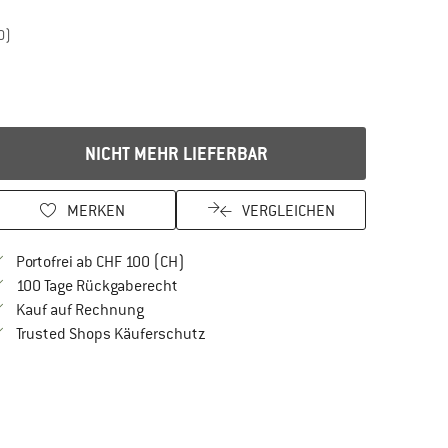
0)
NICHT MEHR LIEFERBAR
MERKEN
VERGLEICHEN
Finde mehr Informationen zu den Versan
Portofrei ab CHF 100 (CH)
Gehe hier zu den Rückgabe-Richtlinien Öf
100 Tage Rückgaberecht
Finde die Zahlungs-Infos hier! Öffnet sich in 
Kauf auf Rechnung
Finde alle Infos hier!
Trusted Shops Käuferschutz