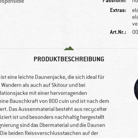
Passform:
no
esponsible
Extras:
el
el
ve
Art.Nr.:
00
PRODUKTBESCHREIBUNG
t eine leichte Daunenjacke, die sich ideal für
m Wandern als auch auf Skitour und bei
olationsjacke mit einer hervorragenden
ine Bauschkraft von 800 cuin und ist nach dem
ert. Das Aussenmaterial besteht aus recycelter
iziert ist und besonders nachhaltig hergestellt
ierung sind das Obermaterial und die Daunen
Die beiden Reissverschlusstaschen auf der