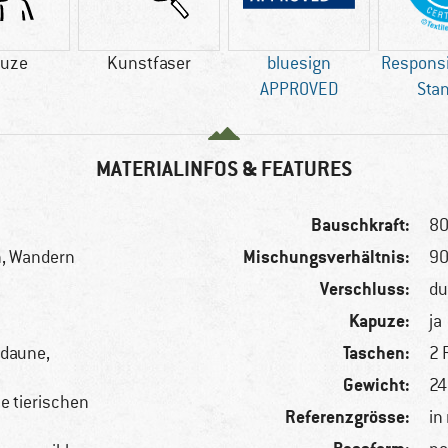
uze
Kunstfaser
bluesign
Respons
APPROVED
Sta
MATERIALINFOS & FEATURES
Bauschkraft:
80
Mischungsverhältnis:
n, Wandern
90
Verschluss:
du
Kapuze:
ja
Taschen:
edaune,
2 
Gewicht:
24
le tierischen
Referenzgrösse:
in