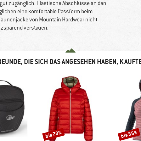
 gut zugänglich. Elastische Abschlüsse an den
glichen eine komfortable Passform beim
Daunenjacke von Mountain Hardwear nicht
latzsparend verstauen.
EUNDE, DIE SICH DAS ANGESEHEN HABEN, KAUFT
bis 73%
bis 55%
Rabatt
Rabatt