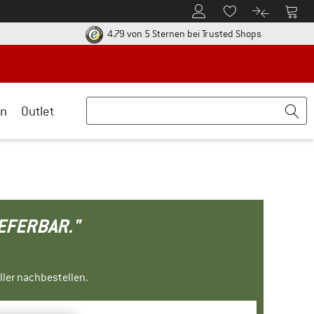
Zum Kundenkonto
Zum 
Zum Merkzettel.
Zum Produk
ier zu den Rückgabe-Richtlinien Öffnet sich in einer Infobox
Finde alle In
4.79 von 5 Sternen
bei Trusted Shops
n
Outlet
IEFERBAR."
ller nachbestellen.