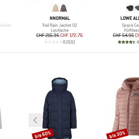
MARKE
MARKE
NNORMAL
LOWE AL
Artikel
Artikel
Jacket
Trail Rain Jacket 02
Space Ca
e
Produktgruppe
Produkt
Laufjacke
Hüfttas
Preis
reduzierter Preis
Pr
re
CHF 215.95
CHF 172.76
CHF 54.95
C
)
0.0
(
0
)
4
bis 60%
bis 30%
Rabatt
Rabatt