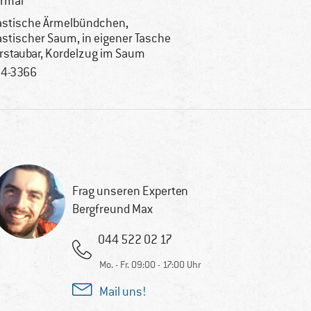
rmal
astische Ärmelbündchen,
astischer Saum, in eigener Tasche
rstaubar, Kordelzug im Saum
4-3366
Frag unseren Experten
Bergfreund Max
044 522 02 17
Mo. - Fr. 09:00 - 17:00 Uhr
Mail uns!