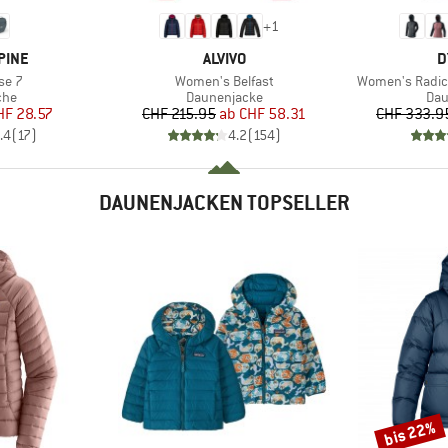
+
1
MARKE
M
PINE
ALVIVO
D
Artikel
Artikel
se 7
Women's Belfast
Women's Radic
gruppe
Produktgruppe
Pro
che
Daunenjacke
Dau
eis
duzierter Preis
Preis
reduzierter Preis
HF 28.57
CHF 215.95
ab
CHF 58.31
CHF 333.9
.4
(
17
)
4.2
(
154
)
DAUNENJACKEN TOPSELLER
bis 22%
Rabatt