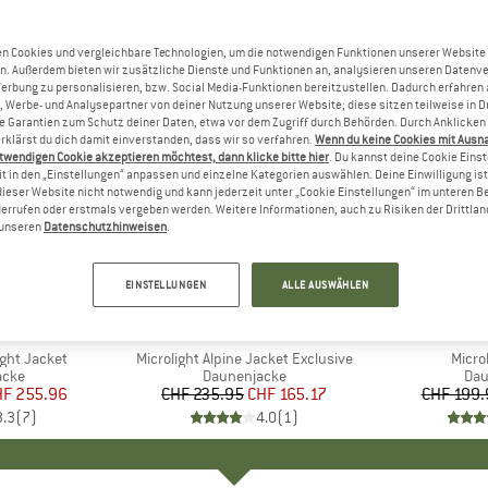
n Cookies und vergleichbare Technologien, um die notwendigen Funktionen unserer Website
n. Außerdem bieten wir zusätzliche Dienste und Funktionen an, analysieren unseren Datenv
Werbung zu personalisieren, bzw. Social Media-Funktionen bereitzustellen. Dadurch erfahren
, Werbe- und Analysepartner von deiner Nutzung unserer Website; diese sitzen teilweise in D
Garantien zum Schutz deiner Daten, etwa vor dem Zugriff durch Behörden. Durch Anklicken 
rklärst du dich damit einverstanden, dass wir so verfahren.
Wenn du keine Cookies mit Ausn
twendigen Cookie akzeptieren möchtest, dann klicke bitte hier
. Du kannst deine Cookie Eins
t in den „Einstellungen“ anpassen und einzelne Kategorien auswählen. Deine Einwilligung ist f
dieser Website nicht notwendig und kann jederzeit unter „Cookie Einstellungen“ im unteren B
errufen oder erstmals vergeben werden. Weitere Informationen, auch zu Risiken der Drittlan
n unseren
Datenschutzhinweisen
.
30%
25%
Rabatt
Rabatt
EINSTELLUNGEN
ALLE AUSWÄHLEN
KE
MARKE
RAB
ight Jacket
Artikel
Microlight Alpine Jacket Exclusive
Artike
Micro
gruppe
acke
Produktgruppe
Daunenjacke
Pro
Dau
eis
duzierter Preis
F 255.96
CHF 235.95
Preis
reduzierter Preis
CHF 165.17
CHF 199.
3.3
(
7
)
4.0
(
1
)