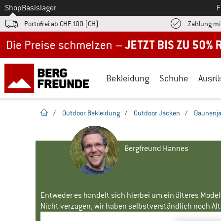
Zum
Shop
Basislager
F
Portofrei ab CHF 100 (CH)
Zahlung mi
Jetzt bis zu 50% Rabatt im Sommer Sale
Bekleidung
Schuhe
Ausrü
Startseite
/
Outdoor Bekleidung
/
Outdoor Jacken
/
Daunenj
Bergfreund Hannes
Entweder es handelt sich hierbei um ein älteres Mode
Nicht verzagen, wir haben selbstverständlich noch Alte