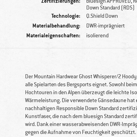
Zertifizierungen:
bluesign APPROVED, R
Down Standard (RDS)
Technologie:
Q.Shield Down
Materialbehandlung:
DWR-imprägniert
Materialeigenschaften:
isolierend
Der Mountain Hardwear Ghost Whisperer/2 Hoody is
alle Spielarten des Bergsports eignet. Sowohl bei
Hochtouren in den Alpen überzeugt die leichte Is
Wärmeleistung. Die verwendete Gänsedaune hat e
nachhaltigen Responsible Down Standard zertifizi
Kunstfaser, die nach dem bluesign Standard zertif
wird. Dank einer wasserabweisenden DWR-Imprägn
gegen die Aufnahme von Feuchtigkeit geschützt. 