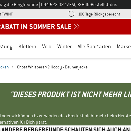
Ruf uns an unter
rag die Bergfreunde
|
044 522 02 17
FAQ & Hilfe
Bestellstatus
Finde die Zahlungs-Infos hier! Öffnet sich in einer Infobox
Gehe h
t TWINT
100 Tage Rückgaberecht
stung
Klettern
Velo
Winter
Alle Sportarten
Marke
acken
/
Ghost Whisperer/2 Hoody - Daunenjacke
"DIESES PRODUKT IST NICHT MEHR L
ll oder wir können bzw. werden das Produkt nicht mehr beim Herste
rnativen für Dich parat:
ANDERE BERGFREUNDE SCHAUTEN SICH AUCH AN