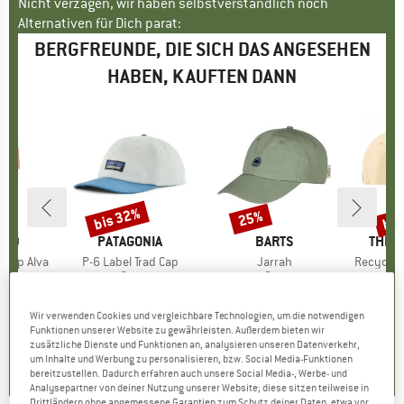
Nicht verzagen, wir haben selbstverständlich noch
Alternativen für Dich parat:
BERGFREUNDE, DIE SICH DAS ANGESEHEN
HABEN, KAUFTEN DANN
bis 32%
bis
25%
Rabatt
Rabatt
Raba
TED
MARKE
PATAGONIA
MARKE
BARTS
MARK
THE 
 Top Alva
Artikel
P-6 Label Trad Cap
Artikel
Jarrah
Artikel
Recycled
tgruppe
Top
Produktgruppe
Cap
Produktgruppe
Cap
eis
duzierter Preis
HF 35.97
CHF 44.95
Preis
reduzierter Preis
ab
CHF 28.95
Preis
reduzierter Preis
CHF 21.71
CHF
CHF 30.57
CH
+
4
Wir verwenden Cookies und vergleichbare Technologien, um die notwendigen
+
2
Funktionen unserer Website zu gewährleisten. Außerdem bieten wir
.6
(
23
)
0.0
(
0
)
zusätzliche Dienste und Funktionen an, analysieren unseren Datenverkehr,
4.7
(
15
)
um Inhalte und Werbung zu personalisieren, bzw. Social Media-Funktionen
bereitzustellen. Dadurch erfahren auch unsere Social Media-, Werbe- und
Analysepartner von deiner Nutzung unserer Website; diese sitzen teilweise in
Drittländern ohne angemessene Garantien zum Schutz deiner Daten, etwa vor