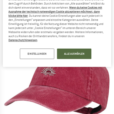
dem Zugriff durch Behörden. Durch Anklicken von „Alle auswählen“ erklärst du
dich damit einverstanden, dass wir so verfahren.
Wenn du keine Cookies mit
P.A.C.
-
Washdyo+ Washed Organic Cotton
Ausnahme der technisch notwendigen Cookie akzeptieren möchtest, dann
klicke bitte hier
. Du kannst deine Cookie Einstellungen aber auch jederzeit in
Dad Cap - Cap
den „Einstellungen“ anpassen und einzelne Kategorien auswählen. Deine
Einwilligung ist freiwillig, für die Nutzung dieser Website nicht notwendig und
(0)
kann jederzeit unter „Cookie Einstellungen“ im unteren Bereich unserer
Webseite widerrufen oder erstmals vergeben werden. Weitere Informationen,
auch zu Risiken der Drittlandstransfers, findest du in unseren
Datenschutzhinweisen
.
EINSTELLUNGEN
ALLE AUSWÄHLEN