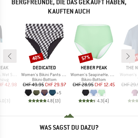
BERGFREUNDE, DIE DAS GEKAUFT HABEN,
KAUFTEN AUCH
40%
57%
30
Rabatt
Rabatt
Raba
MARKE
MARKE
MARK
PEAK
DEDICATED
HEBER PEAK
THE 
Artikel
Artikel
Artikel
 Suit 3mm
Women's Bikini Pants Slite
Women's SeapineHe. Bikini Pants High Waist
Women's Evolution
ruppe
Produktgruppe
Produktgruppe
nzug
Bikini-Bottom
Bikini-Bottom
eis
duzierter Preis
Preis
reduzierter Preis
Preis
reduzierter Preis
HF 42.98
CHF 49.95
CHF 29.97
CHF 28.95
CHF 12.45
CHF 29.
+
5
5.0
(
3
)
4.8
(
13
)
4.3
(
4
)
WAS SAGST DU DAZU?