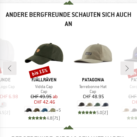
ANDERE BERGFREUNDE SCHAUTEN SICH AUCH
AN
bis 15%
bis
Rabatt
Raba
MARKE
MARKE
MA
UNDE
FJÄLLRÄVEN
PATAGONIA
PA
Artikel
Artikel
Arti
Logo Cap
Vidda Cap
Terrebonne Hat
Cor
uktgruppe
Produktgruppe
Produktgruppe
Cap
Cap
eis
duzierter Preis
Preis
reduzierter Preis
Preis
CHF 6.98
CHF 49.95
ab
CHF 48.95
CHF
CHF 42.46
CH
+
5
4.5
(
2
)
5.0
(
2
)
4.8
(
71
)