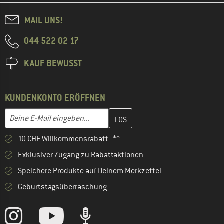
MAIL UNS!
044 522 02 17
KAUF BEWUSST
KUNDENKONTO ERÖFFNEN
Gib hier deine E-Mail-Adresse ein und erstelle im nächsten Schri
E-Mail-Adresse
10 CHF Willkommensrabatt **
Exklusiver Zugang zu Rabattaktionen
Speichere Produkte auf Deinem Merkzettel
Geburtstagsüberraschung