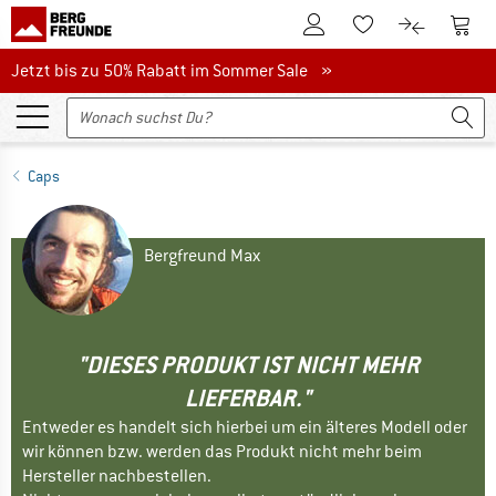
Zum Kundenkonto
Zum 
Zum Merkzettel.
Zum Produk
Jetzt bis zu 50% Rabatt im Sommer Sale
Jetzt bis zu 50% Rabatt im Sommer Sale »
Caps
Bergfreund Max
"DIESES PRODUKT IST NICHT MEHR
LIEFERBAR."
Entweder es handelt sich hierbei um ein älteres Modell oder
wir können bzw. werden das Produkt nicht mehr beim
Hersteller nachbestellen.