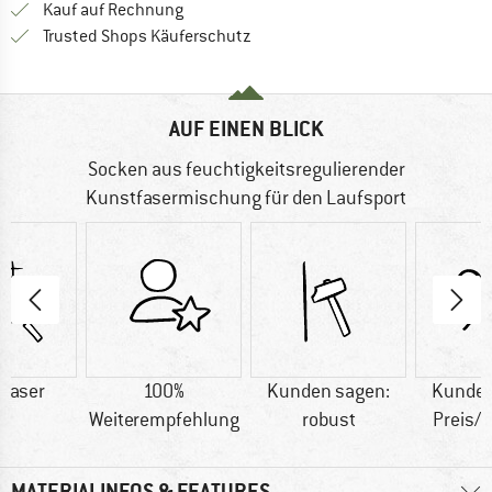
Finde die Zahlungs-Infos hier! Öffnet sich 
Kauf auf Rechnung
Finde alle Infos hier!
Trusted Shops Käuferschutz
AUF EINEN BLICK
Socken aus feuchtigkeitsregulierender
Kunstfasermischung für den Laufsport
faser
100%
Kunden sagen:
Kunden
Weiterempfehlung
robust
Preis/
MATERIALINFOS & FEATURES