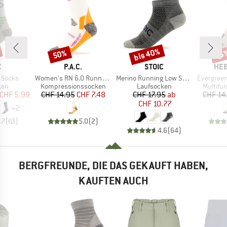
bis 40%
50%
55
Rabatt
Rabatt
Raba
KE
MARKE
MARKE
MA
C
P.A.C.
STOIC
HEB
Artikel
Artikel
Artikel
 Socks
Women's RN 6.0 Running Pro Mid Compression
Merino Running Low Socks
EvergreenHe. Hikin
gruppe
Produktgruppe
Produktgruppe
Produkt
ken
Kompressionssocken
Laufsocken
Multifu
eis
duzierter Preis
Preis
reduzierter Preis
Preis
reduzierter Preis
CHF 5.99
CHF 14.95
CHF 7.48
CHF 17.95
ab
CHF 14
CHF 10.77
+
2
.7
(
63
)
5.0
(
2
)
4.6
(
64
)
BERGFREUNDE, DIE DAS GEKAUFT HABEN,
KAUFTEN AUCH