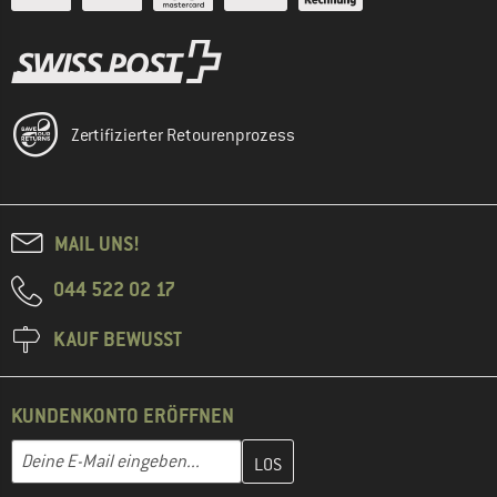
Zertifizierter Retourenprozess
MAIL UNS!
044 522 02 17
KAUF BEWUSST
KUNDENKONTO ERÖFFNEN
Gib hier deine E-Mail-Adresse ein und erstelle im nächsten Schri
E-Mail-Adresse