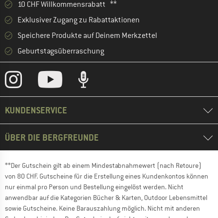
10 CHF Willkommensrabatt **
Exklusiver Zugang zu Rabattaktionen
Speichere Produkte auf Deinem Merkzettel
Geburtstagsüberraschung
KUNDENSERVICE
ÜBER DIE BERGFREUNDE
**Der Gutschein gilt ab einem Mindestabnahmewert (nach Retoure)
von 80 CHF. Gutscheine für die Erstellung eines Kundenkontos können
nur einmal pro Person und Bestellung eingelöst werden. Nicht
anwendbar auf die Kategorien Bücher & Karten, Outdoor Lebensmittel
sowie Gutscheine. Keine Barauszahlung möglich. Nicht mit anderen