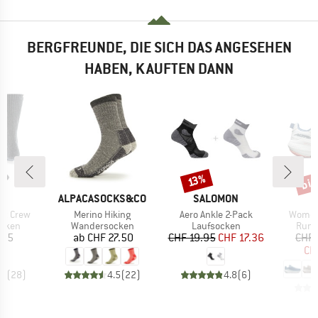
BERGFREUNDE, DIE SICH DAS ANGESEHEN
HABEN, KAUFTEN DANN
bis
Rabatt
Raba
13%
E
MARKE
MARKE
JI
ALPACASOCKS&CO
SALOMON
Artikel
Artikel
Artikel
ght Crew
Merino Hiking
Aero Ankle 2-Pack
Women'
ruppe
Produktgruppe
Produktgruppe
Prod
cken
Wandersocken
Laufsocken
Runn
eis
Preis
Preis
reduzierter Preis
.95
ab
CHF 27.50
CHF 19.95
CHF 17.36
CHF 
CH
.7
(
28
)
4.5
(
22
)
4.8
(
6
)