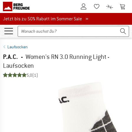
Zum Kundenkonto
Zum 
Zum Merkzettel.
Zum Produk
Jetzt bis zu 50% Rabatt im Sommer Sale
Jetzt bis zu 50% Rabatt im Sommer Sale »
Laufsocken
P.A.C.
-
Women's RN 3.0 Running Light -
Laufsocken
5,0
(1)