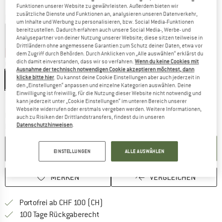
Funktionen unserer Website zu gewährleisten. Außerdem bieten wir
zusätzliche Dienste und Funktionen an, analysieren unseren Datenverkehr,
Farbe:
White
um Inhalte und Werbung zu personalisieren, bzw. Social Media-Funktionen
bereitzustellen. Dadurch erfahren auch unsere Social Media-, Werbe- und
Analysepartner von deiner Nutzung unserer Website; diese sitzen teilweise in
Drittländern ohne angemessene Garantien zum Schutz deiner Daten, etwa vor
50%
50%
dem Zugriff durch Behörden. Durch Anklicken von „Alle auswählen“ erklärst du
dich damit einverstanden, dass wir so verfahren.
Wenn du keine Cookies mit
Grösse: EU
35-37
Ausnahme der technisch notwendigen Cookie akzeptieren möchtest, dann
klicke bitte hier
. Du kannst deine Cookie Einstellungen aber auch jederzeit in
EU
35-37
EU
38-41
den „Einstellungen“ anpassen und einzelne Kategorien auswählen. Deine
Einwilligung ist freiwillig, für die Nutzung dieser Website nicht notwendig und
Grössentabelle
kann jederzeit unter „Cookie Einstellungen“ im unteren Bereich unserer
Webseite widerrufen oder erstmals vergeben werden. Weitere Informationen,
Der Link öffnet sich in einer Infobox und beinhaltet
Lieferzeit: 3-5 Werktage
auch zu Risiken der Drittlandstransfers, findest du in unseren
Datenschutzhinweisen
.
Menge:
IN DEN WARENKORB
EINSTELLUNGEN
ALLE AUSWÄHLEN
MERKEN
VERGLEICHEN
Finde mehr Informationen zu den Ver
Portofrei ab CHF 100 (CH)
Gehe hier zu den Rückgabe-Richtlinie
100 Tage Rückgaberecht