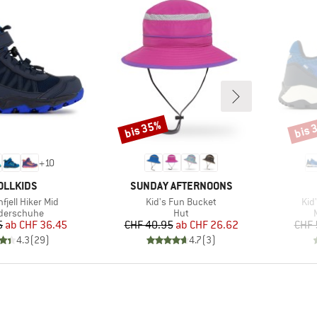
bis 35%
bis 
Rabatt
Rabat
+
10
RKE
MARKE
OLLKIDS
SUNDAY AFTERNOONS
Artikel
Arti
nfjell Hiker Mid
Kid's Fun Bucket
Kid
uktgruppe
Produktgruppe
derschuhe
Hut
Preis
reduzierter Preis
Preis
reduzierter Preis
5
ab
CHF 36.45
CHF 40.95
ab
CHF 26.62
CHF 
4.3
(
29
)
4.7
(
3
)