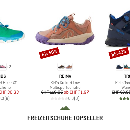
bis 50%
bis 43%
Rabatt
Rabatt
+
2
MARKE
MA
IDS
REIMA
TR
Artikel
Artikel
d Hiker XT
Kid's Kulkuri Low
Kid's Tro
ppe
Produktgruppe
Prod
schuhe
Multisportschuhe
Wan
eis
duzierter Preis
Preis
reduzierter Preis
CHF 30.33
CHF 119.95
ab
CHF 71.97
CHF 63.9
4.3
(
6
)
0.0
(
0
)
FREIZEITSCHUHE TOPSELLER