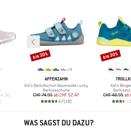
bis 30%
bis 30%
Rabatt
Rabatt
1
+
5
MARKE
MARKE
AFFENZAHN
TROLLK
Artikel
Artikel
Kid's Barfußschuh Baumwolle Lucky
Kid's Berge
Produktgruppe
Produktg
e
Barfussschuhe
Barfusss
rter Preis
Preis
reduzierter Preis
Pr
re
44.36
CHF 74.95
ab
CHF 52.47
CHF 48.95
ab
)
4.7
(
18
)
WAS SAGST DU DAZU?