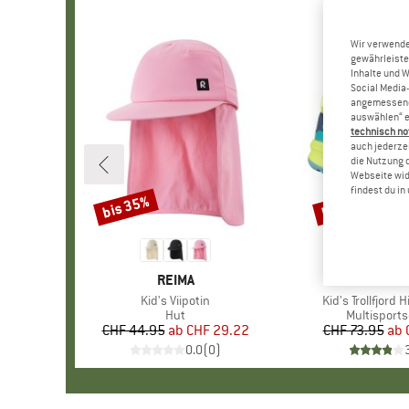
Wir verwende
gewährleiste
Inhalte und 
Social Media-
angemessene 
auswählen“ e
technisch no
auch jederzei
die Nutzung 
Webseite wid
findest du i
bis 35%
bis 45%
Rabatt
Rabatt
MARKE
REIMA
MARKE
TROLLK
Artikel
Kid's Viipotin
Artikel
Kid's Trollfjord 
Produktgruppe
Hut
Produktgr
Multisport
CHF 44.95
ab
Preis
reduzierter Preis
CHF 29.22
CHF 73.95
ab
Pr
re
0.0
(
0
)