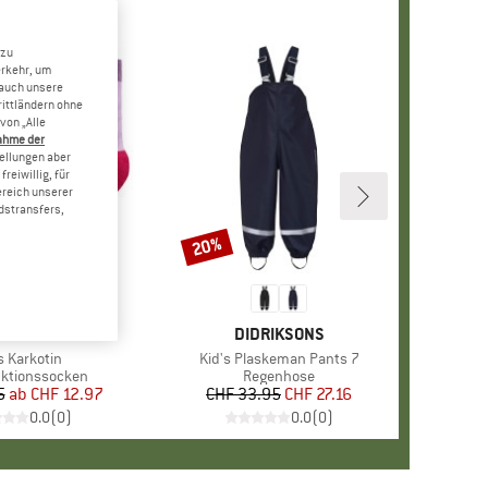
 zu
erkehr, um
 auch unsere
rittländern ohne
von „Alle
ahme der
tellungen aber
reiwillig, für
ereich unserer
dstransfers,
20%
Rabatt
MARKE
REIMA
MARKE
DIDRIKSONS
kel
s Karkotin
Artikel
Kid's Plaskeman Pants 7
tgruppe
nktionssocken
Produktgruppe
Regenhose
5
ab
Preis
reduzierter Preis
CHF 12.97
CHF 33.95
Preis
reduzierter Preis
CHF 27.16
0.0
(
0
)
0.0
(
0
)