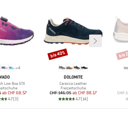
bis 40%
bis 
Rabatt
Rabat
+
4
MARKE
MARKE
VADO
DOLOMITE
Artikel
esh Low Boa GTX
Carezza Leather
uktgruppe
Produktgruppe
zeitschuhe
Freizeitschuhe
Preis
reduzierter Preis
Preis
reduzierter Preis
5
ab
CHF 68.57
CHF 146.95
ab
CHF 88.17
CHF 1
4.7
(
3
)
4.7
(
14
)