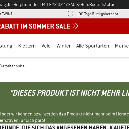
Ruf uns an unter
rag die Bergfreunde
|
044 522 02 17
FAQ & Hilfe
Bestellstatus
Finde die Zahlungs-Infos hier! Öffnet sich in einer Infobox
Gehe h
t TWINT
100 Tage Rückgaberecht
stung
Klettern
Velo
Winter
Alle Sportarten
Marke
- Freizeitschuhe
"DIESES PRODUKT IST NICHT MEHR L
ll oder wir können bzw. werden das Produkt nicht mehr beim Herste
rnativen für Dich parat:
EUNDE, DIE SICH DAS ANGESEHEN HABEN, KAUFT