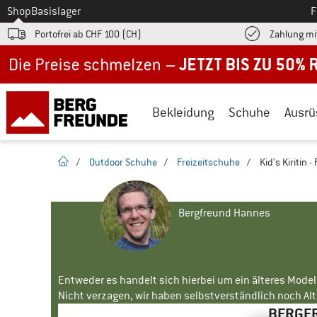
Zum
Shop
Basislager
F
Portofrei ab CHF 100 (CH)
Zahlung mi
Jetzt bis zu 50% Rabatt im Sommer Sale
Bekleidung
Schuhe
Ausrü
Startseite
/
Outdoor Schuhe
/
Freizeitschuhe
/
Kid's Kiritin 
Bergfreund Hannes
Entweder es handelt sich hierbei um ein älteres Mode
Nicht verzagen, wir haben selbstverständlich noch Alte
BERGFR