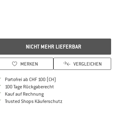
NICHT MEHR LIEFERBAR
MERKEN
VERGLEICHEN
Finde mehr Informationen zu den Versan
Portofrei ab CHF 100 (CH)
Gehe hier zu den Rückgabe-Richtlinien Öf
100 Tage Rückgaberecht
Finde die Zahlungs-Infos hier! Öffnet sich in 
Kauf auf Rechnung
Finde alle Infos hier!
Trusted Shops Käuferschutz