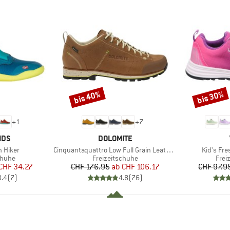
bis 40%
bis 30%
Rabatt
Rabatt
+
1
+
7
MARKE
IDS
DOLOMITE
Artikel
Artikel
n Hiker
Cinquantaquattro Low Full Grain Leather Evo GTX
Kid's Fr
ruppe
Produktgruppe
Prod
chuhe
Freizeitschuhe
Frei
eis
duzierter Preis
Preis
reduzierter Preis
CHF 34.27
CHF 176.95
ab
CHF 106.17
CHF 97.9
3.4
(
7
)
4.8
(
76
)