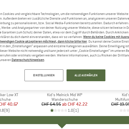
n Cookies und vergleichbare Technologien, um die notwendigen Funktionen unserer Website
n. Außerdem bieten wir zusätzliche Dienste und Funktionen an, analysieren unseren Datenv
Werbung zu personalisieren, bzw. Social Media-Funktionen bereitzustellen. Dadurch erfahren
, Werbe- und Analysepartner von deiner Nutzung unserer Website; diese sitzen teilweise in D
Garantien zum Schutz deiner Daten, etwa vor dem Zugriff durch Behörden. Durch Anklicken 
rklärst du dich damit einverstanden, dass wir so verfahren.
Wenn du keine Cookies mit Ausn
twendigen Cookie akzeptieren möchtest, dann klicke bitte hier
. Du kannst deine Cookie Eins
t in den „Einstellungen“ anpassen und einzelne Kategorien auswählen. Deine Einwilligung ist f
dieser Website nicht notwendig und kann jederzeit unter „Cookie Einstellungen“ im unteren B
errufen oder erstmals vergeben werden. Weitere Informationen, auch zu Risiken der Drittlan
n unseren
Datenschutzhinweisen
.
bis 35%
bis 35%
Rabatt
Rabatt
EINSTELLUNGEN
ALLE AUSWÄHLEN
IDS
MARKE
CMP
Hiker Low XT
Artikel
Kid's Melnick Mid WP
Arti
Kid'
uppe
schuhe
Produktgruppe
Wanderschuhe
Produk
Multifu
eis
duzierter Preis
CHF 40.67
CHF 64.95
ab
Preis
reduzierter Preis
CHF 42.22
CHF 19.9
3.8
(
9
)
1.0
(
1
)