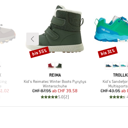
bis 55%
bis 31%
Rabatt
Rabatt
MARKE
MARKE
X
REIMA
TROLLK
Artikel
Artikel
cing
Kid's Reimatec Winter Boots Pyrytys
Kid's Sandefjor
Produktgruppe
Produktgru
e
Winterschuhe
Multisport
rter Preis
Preis
reduzierter Preis
Pr
re
51.02
CHF 87.95
ab
CHF 39.58
CHF 43.95
ab
)
5.0
(
2
)