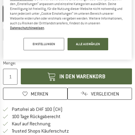
Farbe:
Dark Olive / 5A50
den „Einstellungen“ anpassen und einzelne Kategorien auswählen. Deine
Einwilligung ist freiwillig, für die Nutzung dieser Website nicht notwendig und
kann jederzeit unter „Cookie Einstellungen“ im unteren Bereich unserer
Webseite widerrufen oder erstmals vergeben werden. Weitere Informationen,
auch zu Risiken der Drittlandstransfers, findest du in unseren
Grösse wählen:
Datenschutzhinweisen
.
EU
46
EU
48
EU
50
EU
52
EU
54
EINSTELLUNGEN
ALLE AUSWÄHLEN
Grössentabelle
Der Link öffnet sich in einer Infobox und beinhaltet
Lieferzeit: 3-5 Werktage
Menge:
IN DEN WARENKORB
MERKEN
VERGLEICHEN
Finde mehr Informationen zu den Ver
Portofrei ab CHF 100 (CH)
Gehe hier zu den Rückgabe-Richtlinie
100 Tage Rückgaberecht
Finde die Zahlungs-Infos hier! Öffnet sich 
Kauf auf Rechnung
Finde alle Infos hier!
Trusted Shops Käuferschutz