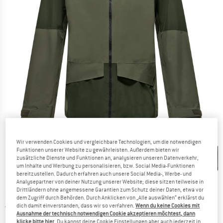
Detailansichten
Wir verwenden Cookies und vergleichbare Technologien, um die notwendigen
Funktionen unserer Website zu gewährleisten. Außerdem bieten wir
zusätzliche Dienste und Funktionen an, analysieren unseren Datenverkehr,
um Inhalte und Werbung zu personalisieren, bzw. Social Media-Funktionen
bereitzustellen. Dadurch erfahren auch unsere Social Media-, Werbe- und
Analysepartner von deiner Nutzung unserer Website; diese sitzen teilweise in
Drittländern ohne angemessene Garantien zum Schutz deiner Daten, etwa vor
Preis:
CHF
275.95
inkl. MwSt., zollfreie Lieferung
dem Zugriff durch Behörden. Durch Anklicken von „Alle auswählen“ erklärst du
Schweiz. Informationen zu den Versand
dich damit einverstanden, dass wir so verfahren.
Wenn du keine Cookies mit
Versandkostenfrei
(CH)
Ausnahme der technisch notwendigen Cookie akzeptieren möchtest, dann
klicke bitte hier
. Du kannst deine Cookie Einstellungen aber auch jederzeit in