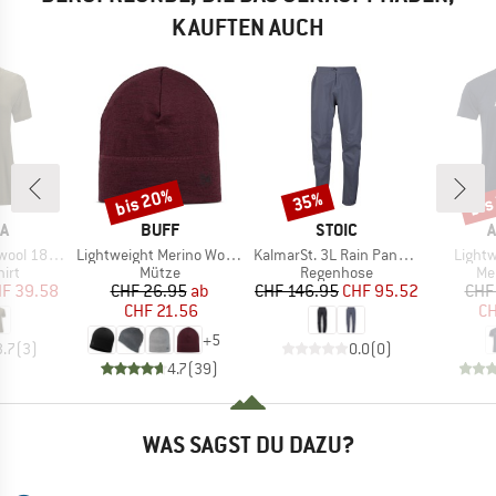
KAUFTEN AUCH
bis 20%
bis
35%
Rabatt
Rabatt
Raba
E
MARKE
MARKE
A
BUFF
STOIC
A
Artikel
Artikel
Artikel
se Fit Tee W
Lightweight Merino Wool Hat
KalmarSt. 3L Rain Pants II
Lightw
gruppe
Produktgruppe
Produktgruppe
Pr
irt
Mütze
Regenhose
Me
eis
duzierter Preis
Preis
reduzierter Preis
Preis
reduzierter Preis
F 39.58
CHF 26.95
ab
CHF 146.95
CHF 95.52
CHF
CHF 21.56
CH
+
5
3.7
(
3
)
0.0
(
0
)
4.7
(
39
)
WAS SAGST DU DAZU?