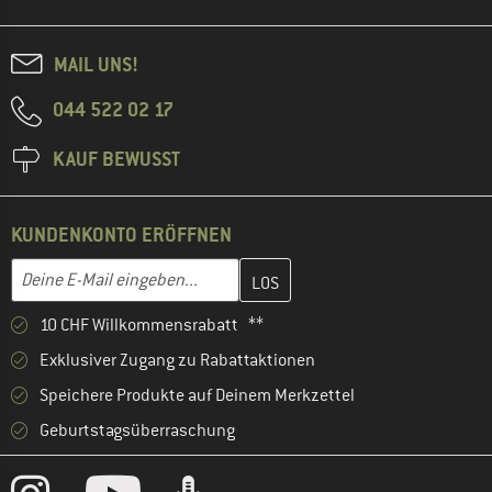
MAIL UNS!
044 522 02 17
KAUF BEWUSST
KUNDENKONTO ERÖFFNEN
Gib hier deine E-Mail-Adresse ein und erstelle im nächsten Schri
E-Mail-Adresse
10 CHF Willkommensrabatt **
Exklusiver Zugang zu Rabattaktionen
Speichere Produkte auf Deinem Merkzettel
Geburtstagsüberraschung