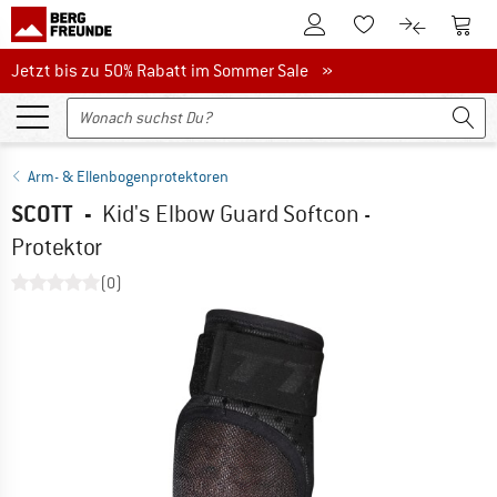
Zum Kundenkonto
Zum 
Zum Merkzettel.
Zum Produk
Jetzt bis zu 50% Rabatt im Sommer Sale
Jetzt bis zu 50% Rabatt im Sommer Sale »
Arm- & Ellenbogenprotektoren
SCOTT
-
Kid's Elbow Guard Softcon -
Protektor
(0)