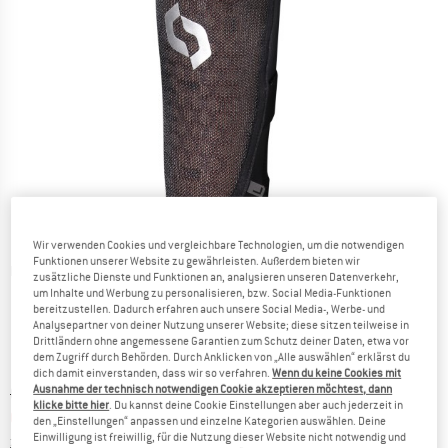
Wir verwenden Cookies und vergleichbare Technologien, um die notwendigen
Funktionen unserer Website zu gewährleisten. Außerdem bieten wir
Detailansichten
zusätzliche Dienste und Funktionen an, analysieren unseren Datenverkehr,
um Inhalte und Werbung zu personalisieren, bzw. Social Media-Funktionen
bereitzustellen. Dadurch erfahren auch unsere Social Media-, Werbe- und
Analysepartner von deiner Nutzung unserer Website; diese sitzen teilweise in
Drittländern ohne angemessene Garantien zum Schutz deiner Daten, etwa vor
dem Zugriff durch Behörden. Durch Anklicken von „Alle auswählen“ erklärst du
dich damit einverstanden, dass wir so verfahren.
Wenn du keine Cookies mit
Ausnahme der technisch notwendigen Cookie akzeptieren möchtest, dann
Ursprünglicher Preis :
Preis:
CHF
68.95
klicke bitte hier
. Du kannst deine Cookie Einstellungen aber auch jederzeit in
CHF
55.16
inkl. MwSt., zollfreie Lieferung
den „Einstellungen“ anpassen und einzelne Kategorien auswählen. Deine
Einwilligung ist freiwillig, für die Nutzung dieser Website nicht notwendig und
Informationen zu den Versandkosten. Öffnet sich in ei
zzgl. Versandkosten