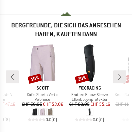
BERGFREUNDE, DIE SICH DAS ANGESEHEN
HABEN, KAUFTEN DANN
10%
20%
20
Rabatt
Rabatt
Raba
E
MARKE
MARKE
E
SCOTT
FOX RACING
Artikel
Artikel
Artikel
Pants V
Kid's Shorts Vertic
Enduro Elbow Sleeve
Knee Guards 
gruppe
Produktgruppe
Produktgruppe
P
ose
Velohose
Ellenbogenprotektor
P
eis
duzierter Preis
Preis
reduzierter Preis
Preis
reduzierter Preis
HF 47.16
CHF 58.95
CHF 53.06
CHF 68.95
CHF 55.16
CHF 117
4.9
(
8
)
0.0
(
0
)
0.0
(
0
)