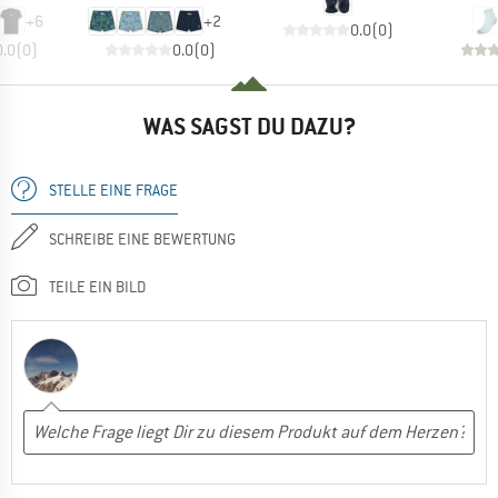
+
6
+
2
0.0
(
0
)
0.0
(
0
)
0.0
(
0
)
WAS SAGST DU DAZU?
STELLE EINE FRAGE
SCHREIBE EINE BEWERTUNG
TEILE EIN BILD