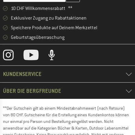
10 CHF Willkommensrabatt **
Exklusiver Zugang zu Rabattaktionen
Speichere Produkte auf Deinem Merkzettel
Geburtstagsüberraschung
KUNDENSERVICE
ÜBER DIE BERGFREUNDE
**Der Gutschein gilt ab einem Mindestabnahmewert (nach Retoure)
von 80 CHF. Gutscheine für die Erstellung eines Kundenkontos können
nur einmal pro Person und Bestellung eingelöst werden. Nicht
anwendbar auf die Kategorien Bücher & Karten, Outdoor Lebensmittel
sowie Gutscheine. Keine Barauszahlung möglich. Nicht mit anderen