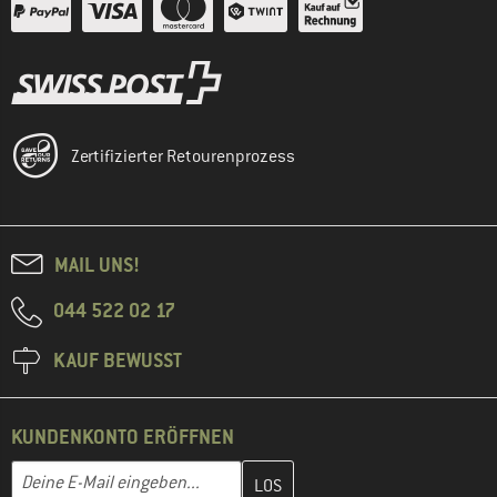
Zertifizierter Retourenprozess
MAIL UNS!
044 522 02 17
KAUF BEWUSST
KUNDENKONTO ERÖFFNEN
Gib hier deine E-Mail-Adresse ein und erstelle im nächsten Schri
E-Mail-Adresse