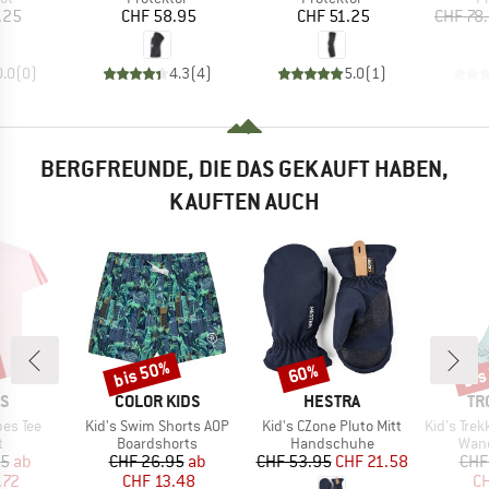
eis
Preis
Preis
.25
CHF 58.95
CHF 51.25
CHF 78
0.0
(
0
)
4.3
(
4
)
5.0
(
1
)
BERGFREUNDE, DIE DAS GEKAUFT HABEN,
KAUFTEN AUCH
bis 50%
bis
60%
Rabatt
Rabatt
Raba
E
MARKE
MARKE
MA
AS
COLOR KIDS
HESTRA
TR
Artikel
Artikel
Artikel
ipes Tee
Kid's Swim Shorts AOP
Kid's CZone Pluto Mitt
Kid's Trekking Mi
ktgruppe
Produktgruppe
Produktgruppe
Prod
t
Boardshorts
Handschuhe
Wan
eis
duzierter Preis
Preis
reduzierter Preis
Preis
reduzierter Preis
95
ab
CHF 26.95
ab
CHF 53.95
CHF 21.58
CHF
.72
CHF 13.48
CH