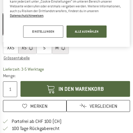
kann jederzeit unter „Cookie Einstellungen“ im unteren Bereich unserer
Webseite widerrufen oder erstmals vergeben werden. Weitere Informationen,
Farbe:
Black
auch zu Risiken der Drittlandstransfers, findest du in unseren
Datenschutzhinweisen
.
20%
EINSTELLUNGEN
ALLE AUSWÄHLEN
Grösse wählen:
XXS
XS
S
M
Grössentabelle
Der Link öffnet sich in einer Infobox und beinhaltet
Lieferzeit: 3-5 Werktage
Menge:
IN DEN WARENKORB
MERKEN
VERGLEICHEN
Finde mehr Informationen zu den Ver
Portofrei ab CHF 100 (CH)
Gehe hier zu den Rückgabe-Richtlinie
100 Tage Rückgaberecht