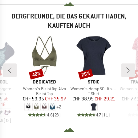
BERGFREUNDE, DIE DAS GEKAUFT HABEN,
KAUFTEN AUCH
40%
25%
45
Rabatt
Rabatt
Raba
MARKE
MARKE
MA
OOL
DEDICATED
STOIC
TRA
Artikel
Artikel
Artikel
n Low Ankle
Women's Bikini Top Alva
Women's Hemp30 UtbySt. Loose Tee
Women's Jer
gruppe
Produktgruppe
Produktgruppe
ken
Bikini-Top
T-Shirt
eis
duzierter Preis
Preis
reduzierter Preis
Preis
reduzierter Preis
95
ab
CHF 59.95
CHF 35.97
CHF 38.95
CHF 29.21
CHF 77.
.16
+
2
4.6
(
23
)
4.7
(
11
)
.9
(
15
)