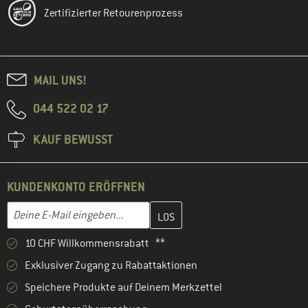
Zertifizierter Retourenprozess
MAIL UNS!
044 522 02 17
KAUF BEWUSST
KUNDENKONTO ERÖFFNEN
Gib hier deine E-Mail-Adresse ein und erstelle im nächsten Schri
E-Mail-Adresse
10 CHF Willkommensrabatt **
Exklusiver Zugang zu Rabattaktionen
Speichere Produkte auf Deinem Merkzettel