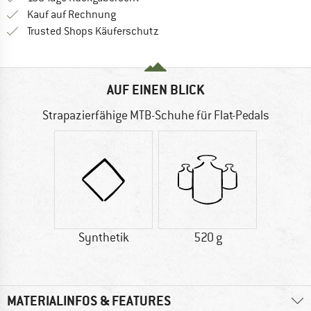
Finde die Zahlungs-Infos hier! Öffnet sich 
Kauf auf Rechnung
Finde alle Infos hier!
Trusted Shops Käuferschutz
AUF EINEN BLICK
Strapazierfähige MTB-Schuhe für Flat-Pedals
Synthetik
520 g
MATERIALINFOS & FEATURES