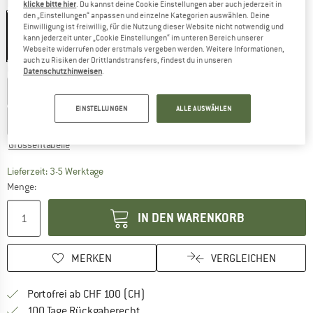
Farbe:
Linen
klicke bitte hier
. Du kannst deine Cookie Einstellungen aber auch jederzeit in
den „Einstellungen“ anpassen und einzelne Kategorien auswählen. Deine
Einwilligung ist freiwillig, für die Nutzung dieser Website nicht notwendig und
kann jederzeit unter „Cookie Einstellungen“ im unteren Bereich unserer
Webseite widerrufen oder erstmals vergeben werden. Weitere Informationen,
35%
auch zu Risiken der Drittlandstransfers, findest du in unseren
Grösse wählen:
Datenschutzhinweisen
.
EU
36
EU
37
EU
38
EU
39
EU
40
EU
41
EINSTELLUNGEN
ALLE AUSWÄHLEN
EU
42
Grössentabelle
Der Link öffnet sich in einer Infobox und beinhaltet
Lieferzeit: 3-5 Werktage
Menge:
IN DEN WARENKORB
MERKEN
VERGLEICHEN
Finde mehr Informationen zu den Ver
Portofrei ab CHF 100 (CH)
Gehe hier zu den Rückgabe-Richtlinie
100 Tage Rückgaberecht