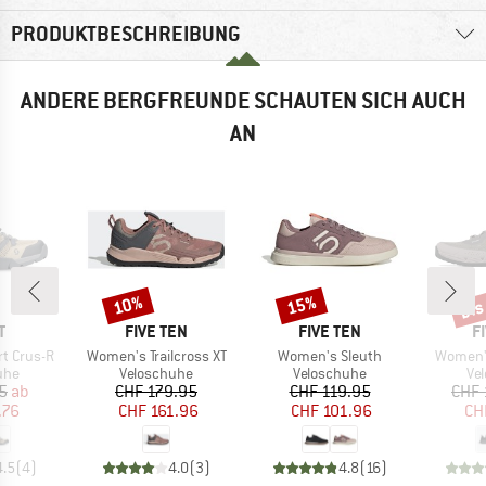
PRODUKTBESCHREIBUNG
ANDERE BERGFREUNDE SCHAUTEN SICH AUCH
AN
bis
10%
15%
Rabatt
Rabatt
Raba
E
MARKE
MARKE
M
T
FIVE TEN
FIVE TEN
F
Artikel
Artikel
Artikel
t Crus-R
Women's Trailcross XT
Women's Sleuth
Women's
gruppe
Produktgruppe
Produktgruppe
Pr
uhe
Veloschuhe
Veloschuhe
Ve
eis
duzierter Preis
Preis
reduzierter Preis
Preis
reduzierter Preis
5
ab
CHF 179.95
CHF 119.95
CHF 
.76
CHF 161.96
CHF 101.96
CH
4.5
(
4
)
4.0
(
3
)
4.8
(
16
)