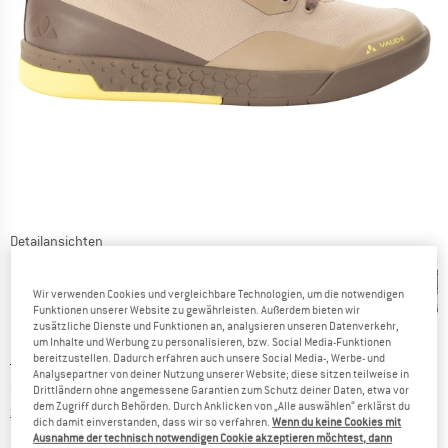
Detailansichten
Wir verwenden Cookies und vergleichbare Technologien, um die notwendigen
Funktionen unserer Website zu gewährleisten. Außerdem bieten wir
zusätzliche Dienste und Funktionen an, analysieren unseren Datenverkehr,
um Inhalte und Werbung zu personalisieren, bzw. Social Media-Funktionen
bereitzustellen. Dadurch erfahren auch unsere Social Media-, Werbe- und
Ursprünglicher Preis :
Preis:
CHF
139.95
Analysepartner von deiner Nutzung unserer Website; diese sitzen teilweise in
CHF
90.97
inkl. MwSt., zollfreie Lieferung
Drittländern ohne angemessene Garantien zum Schutz deiner Daten, etwa vor
dem Zugriff durch Behörden. Durch Anklicken von „Alle auswählen“ erklärst du
Informationen zu den Versandkosten. Öffnet sich in ei
zzgl. Versandkosten
dich damit einverstanden, dass wir so verfahren.
Wenn du keine Cookies mit
Ausnahme der technisch notwendigen Cookie akzeptieren möchtest, dann