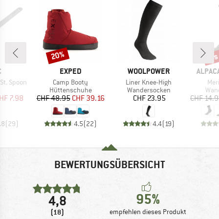
bis
20%
Rabatt
Raba
KE
MARKE
MARKE
MARKE
C
EXPED
WOOLPOWER
ALPAC
Artikel
Artikel
Arti
St. Spoon
Camp Booty
Liner Knee-High
Mer
uktgruppe
Produktgruppe
Produktgruppe
Prod
Hüttenschuhe
Wandersocken
Wan
eis
duzierter Preis
Preis
reduzierter Preis
Preis
HF 7.98
CHF 48.95
CHF 39.16
CHF 23.95
CHF 14.
.8
(
29
)
4.5
(
22
)
4.4
(
19
)
BEWERTUNGSÜBERSICHT
95%
4,8
(18)
empfehlen dieses Produkt