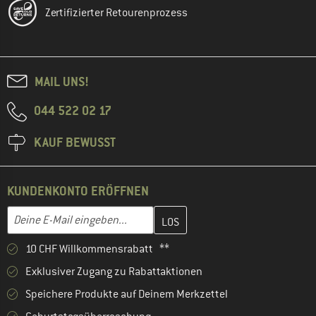
Zertifizierter Retourenprozess
MAIL UNS!
044 522 02 17
KAUF BEWUSST
KUNDENKONTO ERÖFFNEN
Gib hier deine E-Mail-Adresse ein und erstelle im nächsten Schri
E-Mail-Adresse
10 CHF Willkommensrabatt **
Exklusiver Zugang zu Rabattaktionen
Speichere Produkte auf Deinem Merkzettel