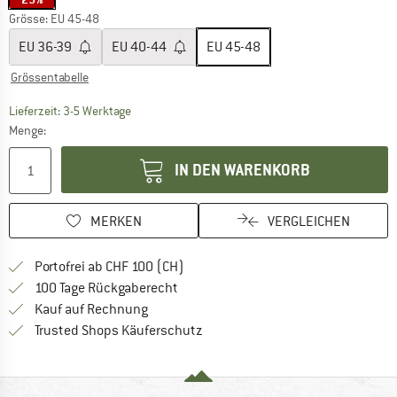
Grösse: EU
45-48
EU
36-39
EU
40-44
EU
45-48
Grössentabelle
Der Link öffnet sich in einer Infobox und beinhaltet
Lieferzeit: 3-5 Werktage
Menge:
IN DEN WARENKORB
MERKEN
VERGLEICHEN
Finde mehr Informationen zu den Ver
Portofrei ab CHF 100 (CH)
Gehe hier zu den Rückgabe-Richtlinie
100 Tage Rückgaberecht
Finde die Zahlungs-Infos hier! Öffnet sich 
Kauf auf Rechnung
Finde alle Infos hier!
Trusted Shops Käuferschutz