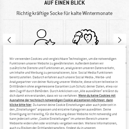
AUF EINEN BLICK
Richtig kräftige Socke für kalte Wintermonate
Wir verwenden Cookies und vergleichbare Technologien, um die notwendigen
-TEX
95%
Mulesing-frei
Wo
Funktionen unserer Website zu gewährleisten. Außerdem bieten wir
zusätzliche Dienste und Funktionen an, analysieren unseren Datenverkehr,
RD 100
Weiterempfehlung
um Inhalte und Werbung zu personalisieren, bzw. Social Media-Funktionen
bereitzustellen. Dadurch erfahren auch unsere Social Media-, Werbe- und
Analysepartner von deiner Nutzung unserer Website; diese sitzen teilweise in
Drittländern ohne angemessene Garantien zum Schutz deiner Daten, etwa vor
MATERIALINFOS & FEATURES
dem Zugriff durch Behörden. Durch Anklicken von „Alle auswählen“ erklärst du
dich damit einverstanden, dass wir so verfahren.
Wenn du keine Cookies mit
Ausnahme der technisch notwendigen Cookie akzeptieren möchtest, dann
PRODUKTBESCHREIBUNG
klicke bitte hier
. Du kannst deine Cookie Einstellungen aber auch jederzeit in
den „Einstellungen“ anpassen und einzelne Kategorien auswählen. Deine
Einwilligung ist freiwillig, für die Nutzung dieser Website nicht notwendig und
kann jederzeit unter „Cookie Einstellungen“ im unteren Bereich unserer
BERGFREUNDE, DIE SICH DAS ANGESEHEN
Webseite widerrufen oder erstmals vergeben werden. Weitere Informationen,
auch zu Risiken der Drittlandstransfers, findest du in unseren