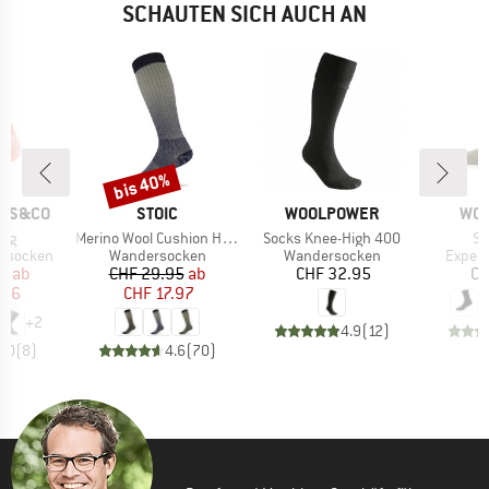
SCHAUTEN SICH AUCH AN
bis 40%
Rabatt
MARKE
MARKE
MAR
CKS&CO
STOIC
WOOLPOWER
WO
Artikel
Artikel
Art
ong
Merino Wool Cushion Heavy Long Socks
Socks Knee-High 400
So
pe
Produktgruppe
Produktgruppe
Produ
nssocken
Wandersocken
Wandersocken
Expedi
eis
duzierter Preis
Preis
reduzierter Preis
Preis
95
ab
CHF 29.95
ab
CHF 32.95
CH
.96
CHF 17.97
+
2
4.9
(
12
)
5.0
(
8
)
4.6
(
70
)