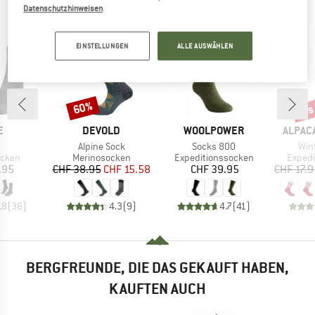
HABEN, KAUFTEN DANN
Datenschutzhinweisen
.
EINSTELLUNGEN
ALLE AUSWÄHLEN
bis
60%
Rabatt
Raba
E
MARKE
MARKE
MARKE
E
DEVOLD
WOOLPOWER
ALPAC
el
Artikel
Artikel
Arti
Alpine Sock
Socks 800
Win
ruppe
Produktgruppe
Produktgruppe
Produ
cken
Merinosocken
Expeditionssocken
Expedi
eis
Preis
reduzierter Preis
Preis
.95
CHF 38.95
CHF 15.58
CHF 39.95
CHF 17.9
.8
(
36
)
4.3
(
9
)
4.7
(
41
)
BERGFREUNDE, DIE DAS GEKAUFT HABEN,
KAUFTEN AUCH