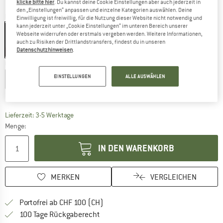
klicke bitte hier
. Du kannst deine Cookie Einstellungen aber auch jederzeit in
den „Einstellungen“ anpassen und einzelne Kategorien auswählen. Deine
Farbe:
Norefjell
Einwilligung ist freiwillig, für die Nutzung dieser Website nicht notwendig und
kann jederzeit unter „Cookie Einstellungen“ im unteren Bereich unserer
Webseite widerrufen oder erstmals vergeben werden. Weitere Informationen,
auch zu Risiken der Drittlandstransfers, findest du in unseren
Datenschutzhinweisen
.
20%
Grösse wählen:
EINSTELLUNGEN
ALLE AUSWÄHLEN
XS
S
M
L
XL
XXL
Grössentabelle
Der Link öffnet sich in einer Infobox und beinhaltet
Lieferzeit: 3-5 Werktage
Menge:
IN DEN WARENKORB
MERKEN
VERGLEICHEN
Finde mehr Informationen zu den Ver
Portofrei ab CHF 100 (CH)
Gehe hier zu den Rückgabe-Richtlinie
100 Tage Rückgaberecht