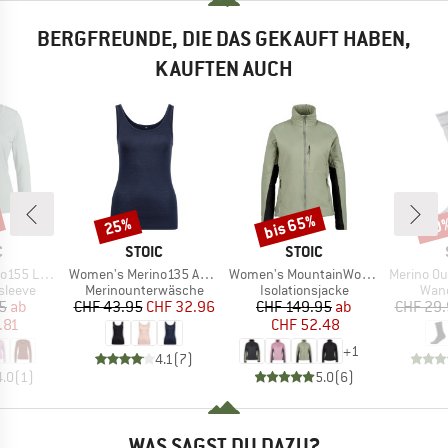
BERGFREUNDE, DIE DAS GEKAUFT HABEN,
KAUFTEN AUCH
bis 65%
25%
50
Rabatt
Rabatt
Raba
KE
MARKE
MARKE
C
STOIC
STOIC
Artikel
Artikel
Artikel
olmSt. L/S
Women's Merino135 AnebySt. Tank
Women's MountainWool60 JokkmokkSt. Hybrid Jacket
Merino Outdo
uppe
Produktgruppe
Produktgruppe
Prod
sleeve
Merinounterwäsche
Isolationsjacke
Wan
eis
duzierter Preis
Preis
reduzierter Preis
Preis
reduzierter Preis
5
ab
CHF 43.95
CHF 32.96
CHF 149.95
ab
CHF 29
.81
CHF 52.48
+
1
4.1
(
7
)
4.0
(
1
)
5.0
(
6
)
WAS SAGST DU DAZU?