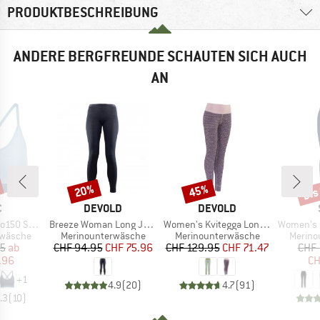
PRODUKTBESCHREIBUNG
ANDERE BERGFREUNDE SCHAUTEN SICH AUCH
AN
bis
20%
45%
Rabatt
Rabatt
Raba
KE
MARKE
MARKE
C
DEVOLD
DEVOLD
Artikel
Artikel
Artikel
jemSt. Bra
Breeze Woman Long Johns
Women's Kvitegga Long Johns
Women's MerinoSoft2
ppe
Produktgruppe
Produktgruppe
Produk
rwäsche
Merinounterwäsche
Merinounterwäsche
Merino
eis
duzierter Preis
Preis
reduzierter Preis
Preis
reduzierter Preis
95
ab
CHF 94.95
CHF 75.96
CHF 129.95
CHF 71.47
CHF 
.96
CH
+
1
4.9
(
20
)
4.7
(
91
)
.3
(
10
)