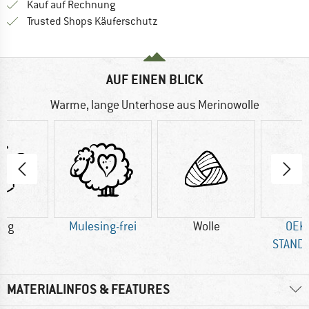
Finde die Zahlungs-Infos hier! Öffnet sich 
Kauf auf Rechnung
Finde alle Infos hier!
Trusted Shops Käuferschutz
AUF EINEN BLICK
Warme, lange Unterhose aus Merinowolle
6 g
Mulesing-frei
Wolle
OEK
STAND
MATERIALINFOS & FEATURES