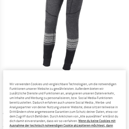
Detailansichten
Wir verwenden Cookies und vergleichbare Technologien, um die notwendigen
Funktionen unserer Website zu gewährleisten. Außerdem bieten wir
zusätzliche Dienste und Funktionen an, analysieren unseren Datenverkehr,
um Inhalte und Werbung zu personalisieren, bzw. Social Media-Funktionen
bereitzustellen. Dadurch erfahren auch unsere Social Media-, Werbe- und
Analysepartner von deiner Nutzung unserer Website; diese sitzen teilweise in
Drittländern ohne angemessene Garantien zum Schutz deiner Daten, etwa vor
Ursprünglicher Preis :
Preis:
CHF
136.95
dem Zugriff durch Behörden. Durch Anklicken von „Alle auswählen“ erklärst du
CHF
109.56
inkl. MwSt., zollfreie Lieferung
dich damit einverstanden, dass wir so verfahren.
Wenn du keine Cookies mit
Ausnahme der technisch notwendigen Cookie akzeptieren möchtest, dann
Schweiz. Informationen zu den Versand
Versandkostenfrei
(CH)