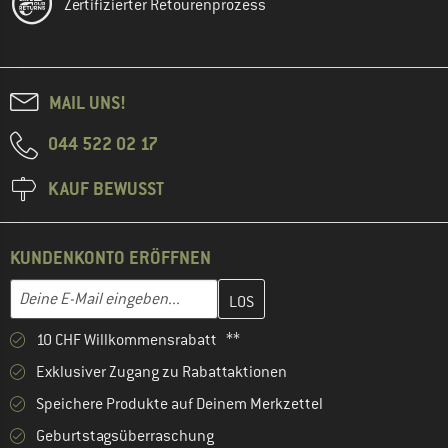
Zertifizierter Retourenprozess
MAIL UNS!
044 522 02 17
KAUF BEWUSST
KUNDENKONTO ERÖFFNEN
Gib hier deine E-Mail-Adresse ein und erstelle im nächsten Schri
E-Mail-Adresse
10 CHF Willkommensrabatt **
Exklusiver Zugang zu Rabattaktionen
Speichere Produkte auf Deinem Merkzettel
Geburtstagsüberraschung