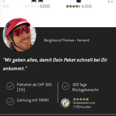
0.0
(
0
)
0.0
(
0
)
4.3
(
4
)
Bergfreund Thomas - Versand
"Wir geben alles, damit Dein Paket schnell bei Dir
ankommt."
Portofrei ab CHF 100
100 Tage
(CH)
Rückgaberecht
Zahlung mit TWINT
So bewerten uns
7.732 Kunden