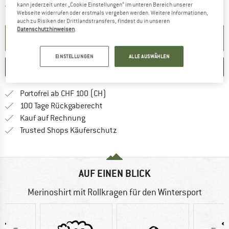
Der Link öffnet sich in einer Infobox und 
Artikel zur Zeit leider ausverkauft
kann jederzeit unter „Cookie Einstellungen“ im unteren Bereich unserer
Webseite widerrufen oder erstmals vergeben werden. Weitere Informationen,
auch zu Risiken der Drittlandstransfers, findest du in unseren
Datenschutzhinweisen
.
BENACHRICHTIGUNG EINRICHTEN
EINSTELLUNGEN
ALLE AUSWÄHLEN
MERKEN
VERGLEICHEN
Finde mehr Informationen zu den Ver
Portofrei ab CHF 100 (CH)
Gehe hier zu den Rückgabe-Richtlinie
100 Tage Rückgaberecht
Finde die Zahlungs-Infos hier! Öffnet sich 
Kauf auf Rechnung
Finde alle Infos hier!
Trusted Shops Käuferschutz
AUF EINEN BLICK
Merinoshirt mit Rollkragen für den Wintersport