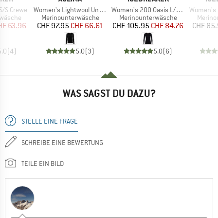
Artikel
Artikel
Artikel
S/S Crewe
Women's Lightwool Undershirt Long
Women's 200 Oasis L/S Scoop
Women's 175 E
ppe
Produktgruppe
Produktgruppe
Produk
rwäsche
Merinounterwäsche
Merinounterwäsche
Merino
eis
duzierter Preis
Preis
reduzierter Preis
Preis
reduzierter Preis
HF 63.96
CHF 97.95
CHF 66.61
CHF 105.95
CHF 84.76
CHF 85
5.0
(
4
)
5.0
(
3
)
5.0
(
6
)
WAS SAGST DU DAZU?
STELLE EINE FRAGE
SCHREIBE EINE BEWERTUNG
TEILE EIN BILD