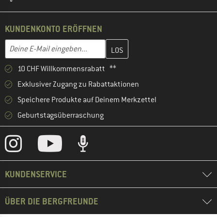
KUNDENKONTO ERÖFFNEN
Gib hier deine E-Mail-Adresse ein und erstelle im nächsten Schri
E-Mail-Adresse
10 CHF Willkommensrabatt **
Exklusiver Zugang zu Rabattaktionen
Speichere Produkte auf Deinem Merkzettel
Geburtstagsüberraschung
KUNDENSERVICE
ÜBER DIE BERGFREUNDE