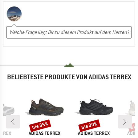
BELIEBTESTE PRODUKTE VON ADIDAS TERREX
bis 35%
bis 30%
bis
Rabatt
Rabatt
Raba
MARKE
MARKE
MAR
ERREX
ADIDAS TERREX
ADIDAS TERREX
ADID