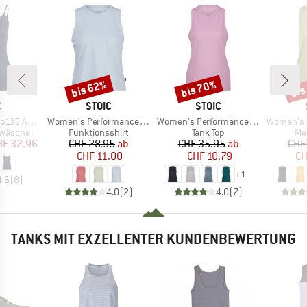
bis 62%
bis 70%
bis
Rabatt
Rabatt
Raba
KE
MARKE
MARKE
C
STOIC
STOIC
Artikel
Artikel
Artikel
bySt. Top
Women's PerformanceMerino BorgholmSt. Tank
Women's PerformanceMerino SpikenSt. Tank
Women's MerinoChil
ppe
Produktgruppe
Produktgruppe
Pr
rwäsche
Funktionsshirt
Tank Top
Me
eis
duzierter Preis
Preis
reduzierter Preis
Preis
reduzierter Preis
HF 32.96
CHF 28.95
ab
CHF 35.95
ab
CHF
CHF 11.00
CHF 10.79
CH
+
1
4.6
(
8
)
4.0
(
2
)
4.0
(
7
)
TANKS MIT EXZELLENTER KUNDENBEWERTUNG