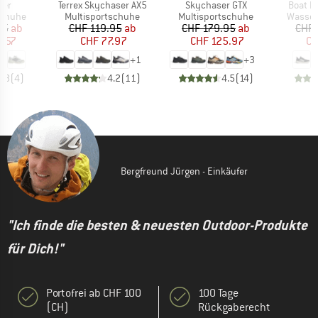
Artikel
Artikel
Artikel
ser
Terrex Skychaser AX5
Skychaser GTX
Boat L
ppe
Produktgruppe
Produktgruppe
Produk
schuhe
Multisportschuhe
Multisportschuhe
Wasser
eis
duzierter Preis
Preis
reduzierter Preis
Preis
reduzierter Preis
95
ab
CHF 119.95
ab
CHF 179.95
ab
CHF 
5.57
CHF 77.97
CHF 125.97
CH
+
1
+
3
3.8
(
4
)
4.2
(
11
)
4.5
(
14
)
Bergfreund Jürgen - Einkäufer
"Ich finde die besten & neuesten Outdoor-Produkte
für Dich!"
Portofrei ab CHF 100
100 Tage
(CH)
Rückgaberecht