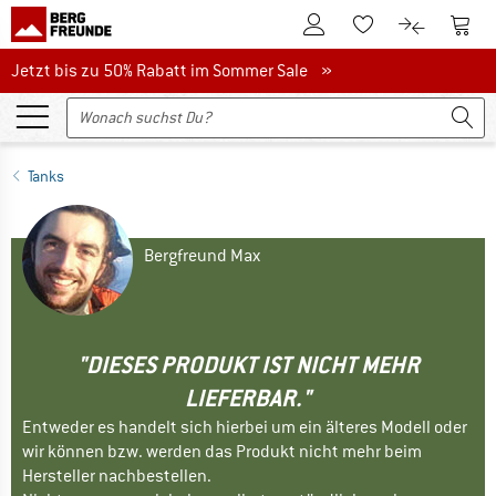
Zum Kundenkonto
Zum 
Zum Merkzettel.
Zum Produk
Jetzt bis zu 50% Rabatt im Sommer Sale
Jetzt bis zu 50% Rabatt im Sommer Sale »
Tanks
Bergfreund Max
"DIESES PRODUKT IST NICHT MEHR
LIEFERBAR."
Entweder es handelt sich hierbei um ein älteres Modell oder
wir können bzw. werden das Produkt nicht mehr beim
Hersteller nachbestellen.