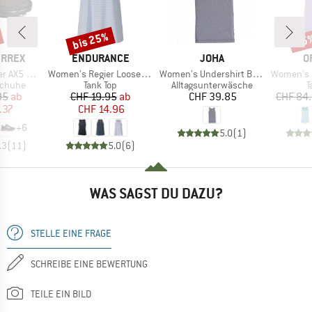
bis 25%
15
Rabatt
Raba
MARKE
MARKE
M
ERREX
ENDURANCE
JOHA
O
Artikel
Artikel
Artikel
 GORE-TEX
Women's Regier Loose Fit Top
Women's Undershirt Bamboo
Women's 150
ppe
Produktgruppe
Produktgruppe
P
schuhe
Tank Top
Alltagsunterwäsche
T
eis
duzierter Preis
Preis
reduzierter Preis
Preis
95
ab
CHF 19.95
ab
CHF 39.85
CHF 84
.37
CHF 14.96
+
6
5.0
(
1
)
.3
(
11
)
5.0
(
6
)
WAS SAGST DU DAZU?
STELLE EINE FRAGE
SCHREIBE EINE BEWERTUNG
TEILE EIN BILD