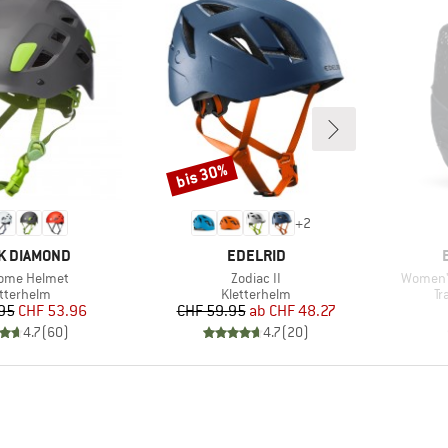
bis 30%
Rabatt
+
2
E
MARKE
K DIAMOND
EDELRID
Artikel
Artikel
Dome Helmet
Zodiac II
Women'
oduktgruppe
Produktgruppe
Pr
etterhelm
Kletterhelm
Tr
Preis
reduzierter Preis
Preis
reduzierter Preis
95
CHF 53.96
CHF 59.95
ab
CHF 48.27
4.7
(
60
)
4.7
(
20
)