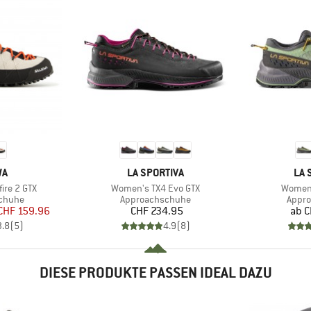
E
MARKE
MA
WA
LA SPORTIVA
LA 
Artikel
Artikel
ire 2 GTX
Women's TX4 Evo GTX
Women'
uppe
Produktgruppe
Produ
chuhe
Approachschuhe
Appr
eis
duzierter Preis
Preis
CHF 159.96
CHF 234.95
ab
C
3.8
(
5
)
4.9
(
8
)
DIESE PRODUKTE PASSEN IDEAL DAZU