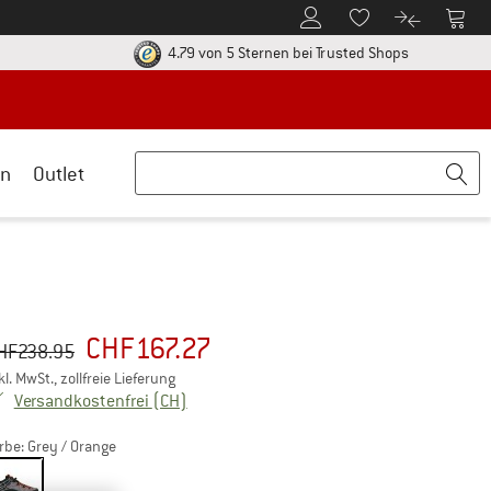
Zum Kundenkonto
Zum 
Zum Merkzettel.
Zum Produk
ier zu den Rückgabe-Richtlinien Öffnet sich in einer Infobox
Finde alle In
4.79 von 5 Sternen
bei Trusted Shops
n
Outlet
CHF
167.27
sprünglicher Preis :
eis:
HF
238.95
kl. MwSt., zollfreie Lieferung
Schweiz. Informationen zu den Versandkos
Versandkostenfrei
(CH)
rbe:
Grey / Orange