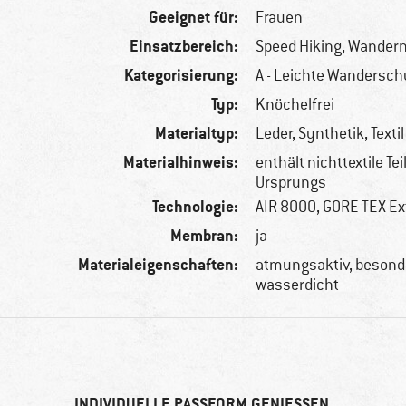
Geeignet für:
Frauen
Einsatzbereich:
Speed Hiking, Wander
Kategorisierung:
A - Leichte Wandersc
Typ:
Knöchelfrei
Materialtyp:
Leder, Synthetik, Textil
Materialhinweis:
enthält nichttextile Tei
Ursprungs
Technologie:
AIR 8000, GORE-TEX E
Membran:
ja
Materialeigenschaften:
atmungsaktiv, besonde
wasserdicht
INDIVIDUELLE PASSFORM GENIESSEN