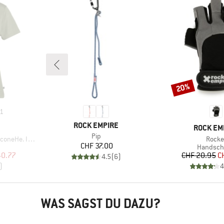
20%
Rabatt
1
MARKE
ROCK EMPIRE
MARKE
ROCK EM
Artikel
Pip
Artikel
 II T-Shirt
Rocke
Preis
CHF 37.00
pe
Produkt
Handsch
rter Preis
Pr
re
40.77
CHF 20.95
C
4.5
(
6
)
)
4
WAS SAGST DU DAZU?