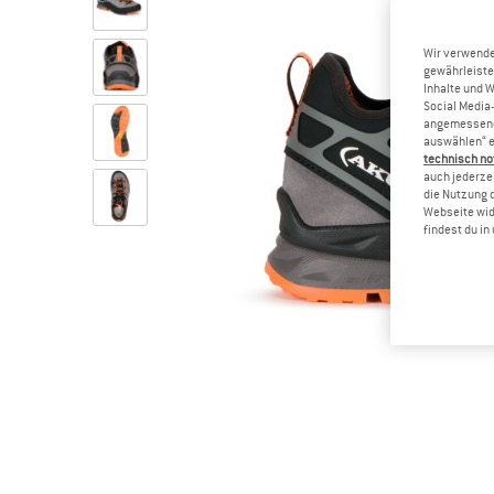
Wir verwende
gewährleiste
Inhalte und 
Social Media-
angemessene 
auswählen“ e
technisch no
auch jederzei
die Nutzung 
Webseite wid
findest du i