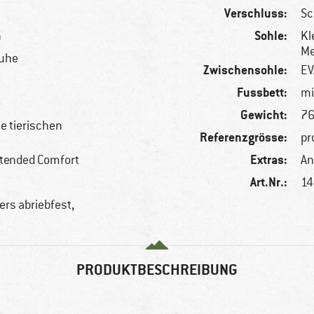
Verschluss:
Sc
Sohle:
n
Kl
Me
huhe
Zwischensohle:
EV
Fussbett:
mi
Gewicht:
76
le tierischen
Referenzgrösse:
pr
Extras:
xtended Comfort
An
Art.Nr.:
14
rs abriebfest,
PRODUKTBESCHREIBUNG