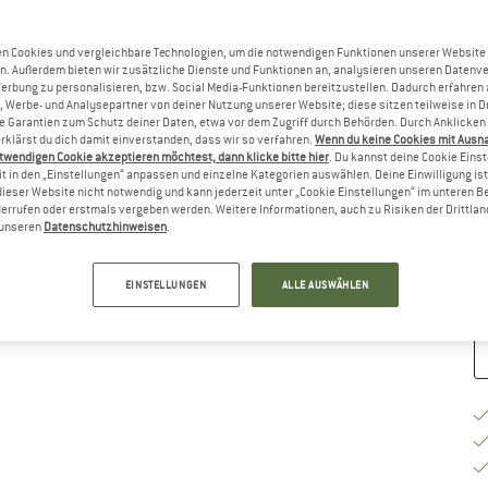
n Cookies und vergleichbare Technologien, um die notwendigen Funktionen unserer Website
Gr
n. Außerdem bieten wir zusätzliche Dienste und Funktionen an, analysieren unseren Datenv
Werbung zu personalisieren, bzw. Social Media-Funktionen bereitzustellen. Dadurch erfahren
, Werbe- und Analysepartner von deiner Nutzung unserer Website; diese sitzen teilweise in D
Garantien zum Schutz deiner Daten, etwa vor dem Zugriff durch Behörden. Durch Anklicken 
rklärst du dich damit einverstanden, dass wir so verfahren.
Wenn du keine Cookies mit Ausn
twendigen Cookie akzeptieren möchtest, dann klicke bitte hier
. Du kannst deine Cookie Eins
G
t in den „Einstellungen“ anpassen und einzelne Kategorien auswählen. Deine Einwilligung ist f
dieser Website nicht notwendig und kann jederzeit unter „Cookie Einstellungen“ im unteren B
errufen oder erstmals vergeben werden. Weitere Informationen, auch zu Risiken der Drittlan
Li
n unseren
Datenschutzhinweisen
.
M
EINSTELLUNGEN
ALLE AUSWÄHLEN