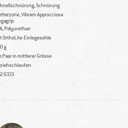
hnellschnürung, Schnürung
etterzone, Vibram Approcciosa
gagrip
A, Polyurethan
t OrthoLite-Einlegesohle
0 g
o Paar in mittlerer Grösse
ziehschlaufen
2-0333