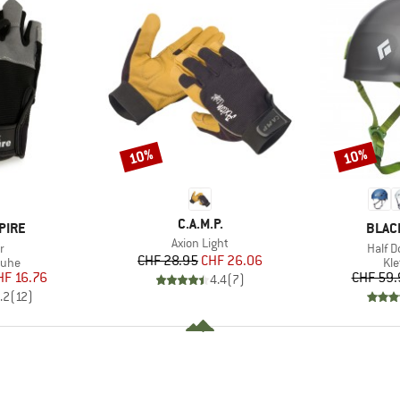
10%
10%
Rabatt
Rabatt
MARKE
C.A.M.P.
MARK
PIRE
BLAC
Artikel
Axion Light
Artikel
r
Half 
Preis
reduzierter Preis
CHF 28.95
CHF 26.06
gruppe
Pr
uhe
Kl
eis
duzierter Preis
HF 16.76
CHF 59.
4.4
(
7
)
.2
(
12
)