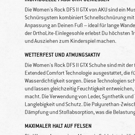
Die Women's Rock DFS II GTX von AKU sind ein Mus
Schnürsystem kombiniert Schnellschnürung mit tr
Anpassung an Deinen Fuß – ideal für lange Wand
der OrthoLite-Einlegesohle erlebst Du höchsten 
und Ausziehen zum Kinderspiel machen.
WETTERFEST UND ATMUNGSAKTIV
Die Women's Rock DFS II GTX Schuhe sind mit der 
Extended Comfort Technologie ausgestattet, die 
Wasserdichtigkeit sorgen. Diese Technologien sc
und lassen gleichzeitig Feuchtigkeit entweichen, w
macht. Die Verwendung von Leder, Synthetik und T
Langlebigkeit und Schutz. Die Polyurethan-Zwis
Dämpfung und Stoßabsorption, was die Belastung 
MAXIMALER HALT AUF FELSEN