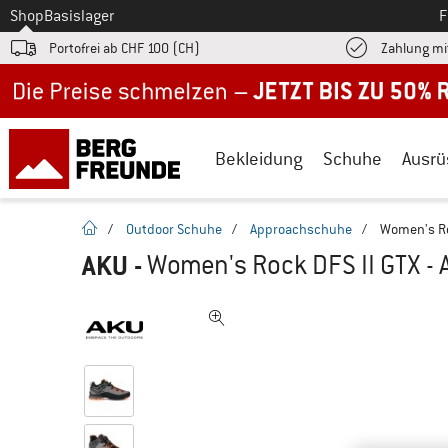
Zum
Shop
Basislager
F
Portofrei ab CHF 100 (CH)
Zahlung mi
Jetzt bis zu 50% Rabatt im Sommer Sale
Bekleidung
Schuhe
Ausrü
Startseite
/
Outdoor Schuhe
/
Approachschuhe
/
Women's Ro
AKU
-
Women's Rock DFS II GTX -