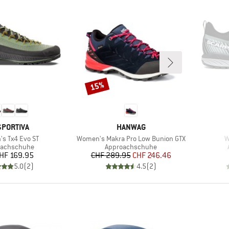
15%
Rabatt
RKE
MARKE
SPORTIVA
HANWAG
Artikel
A
s Tx4 Evo ST
Women's Makra Pro Low Bunion GTX
W
ktgruppe
Produktgruppe
oachschuhe
Approachschuhe
Preis
Preis
reduzierter Preis
HF 169.95
CHF 289.95
CHF 246.46
5.0
(
2
)
4.5
(
2
)