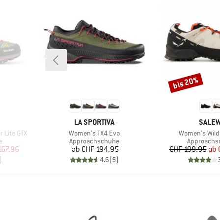
bis 20%
Rabatt
MARKE
MARK
LA SPORTIVA
SALE
Artikel
Artikel
 Lite GTX
Women's TX4 Evo
Women's Wildf
Produktgruppe
Produktgr
e
Approachschuhe
Approachs
rter Preis
Preis
Pr
re
167.96
ab
CHF 194.95
CHF 199.95
ab
)
4.6
(
5
)