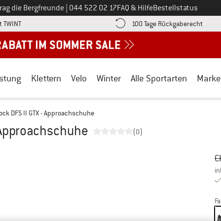
Ruf uns an unter
rag die Bergfreunde
|
044 522 02 17
FAQ & Hilfe
Bestellstatus
Finde die Zahlungs-Infos hier! Öffnet sich in einer Infobox
Gehe h
t TWINT
100 Tage Rückgaberecht
stung
Klettern
Velo
Winter
Alle Sportarten
Marke
ck DFS II GTX - Approachschuhe
 Approachschuhe
(0)
Ur
Pr
C
in
Fa