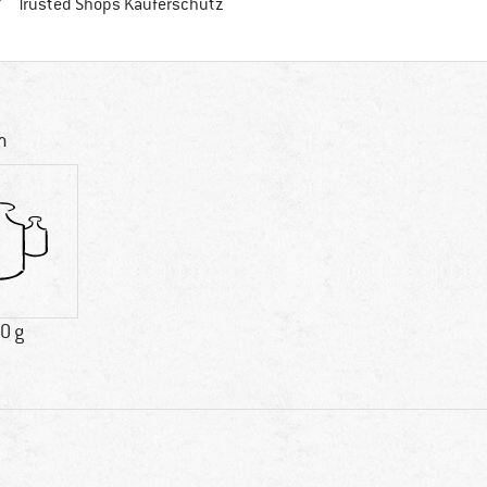
Finde alle Infos hier!
Trusted Shops Käuferschutz
m
0 g