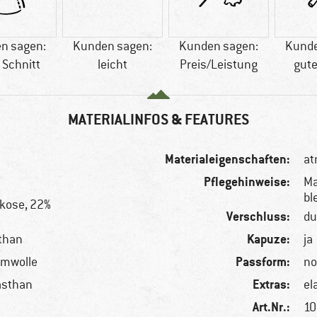
n sagen:
Kunden sagen:
Kunden sagen:
Kunde
 Schnitt
leicht
Preis/Leistung
gute
MATERIALINFOS & FEATURES
Materialeigenschaften:
at
Pflegehinweise:
Ma
bl
skose, 22%
Verschluss:
du
Kapuze:
sthan
ja
Passform:
umwolle
no
Extras:
asthan
el
Art.Nr.:
10