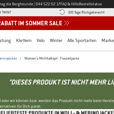
Ruf uns an unter
rag die Bergfreunde
|
044 522 02 17
FAQ & Hilfe
Bestellstatus
Finde die Zahlungs-Infos hier! Öffnet sich in einer Infobox
Gehe h
t TWINT
100 Tage Rückgaberecht
stung
Klettern
Velo
Winter
Alle Sportarten
Marke
Merinojacken
/
Women's Michltalkopf - Freizeitjacke
"DIESES PRODUKT IST NICHT MEHR L
ll oder wir können bzw. werden das Produkt nicht mehr beim Herste
rnativen für Dich parat:
BELIEBTESTE PRODUKTE IN WOLL- & MERINOJACKE