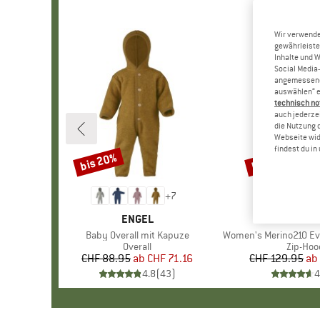
Wir verwende
gewährleiste
Inhalte und 
Social Media-
angemessene 
auswählen“ e
technisch no
auch jederzei
die Nutzung 
Webseite wid
findest du i
bis 20%
bis 37%
Rabatt
Rabatt
+
7
MARKE
ENGEL
MARKE
HEBER 
Artikel
Baby Overall mit Kapuze
Artikel
Women's Merino210 Evergr
Produktgruppe
Overall
Produk
Zip-Hoo
CHF 88.95
ab
Preis
reduzierter Preis
CHF 71.16
CHF 129.95
ab
Pr
re
4.8
(
43
)
4