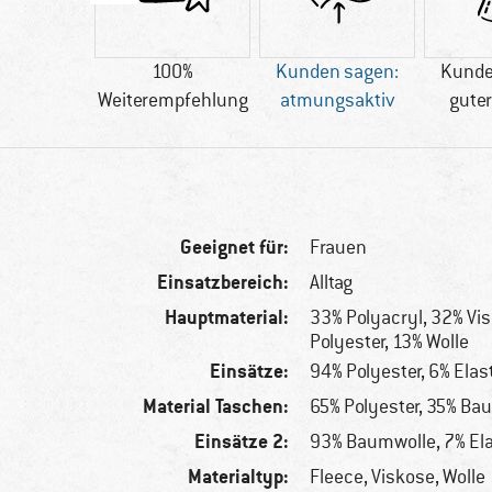
olle
100%
Kunden sagen:
Kunde
Weiterempfehlung
atmungsaktiv
guter
Geeignet für:
Frauen
Einsatzbereich:
Alltag
Hauptmaterial:
33% Polyacryl, 32% Vi
Polyester, 13% Wolle
Einsätze:
94% Polyester, 6% Ela
Material Taschen:
65% Polyester, 35% Ba
Einsätze 2:
93% Baumwolle, 7% El
Materialtyp:
Fleece, Viskose, Wolle