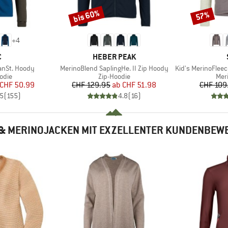
bis 60%
57%
Rabatt
Rabatt
+
4
KE
MARKE
C
HEBER PEAK
Artikel
Artikel
anSt. Hoody
MerinoBlend SaplingHe. II Zip Hoody
Kid's MerinoFleece24
ruppe
Produktgruppe
Pro
odie
Zip-Hoodie
Mer
eis
duzierter Preis
Preis
reduzierter Preis
CHF 50.99
CHF 129.95
ab
CHF 51.98
CHF 109
.5
(
155
)
4.8
(
16
)
 & MERINOJACKEN MIT EXZELLENTER KUNDENBEW