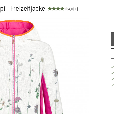
f - Freizeitjacke
4,0
(1)