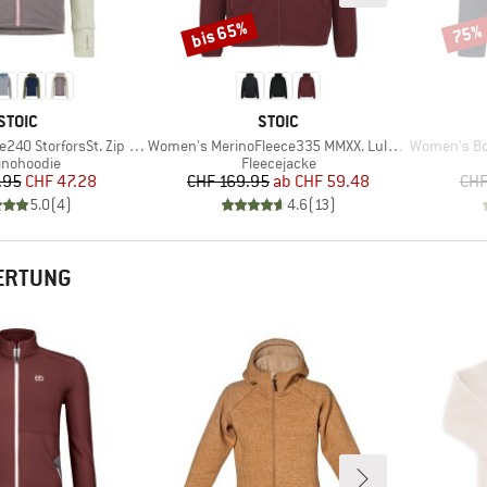
bis 65%
75%
Rabatt
Rabat
MARKE
MARKE
STOIC
STOIC
Artikel
Artikel
0 StorforsSt. Zip Hoody
Women's MerinoFleece335 MMXX. Lulea Zip Hoody
Women's Bo
duktgruppe
Produktgruppe
inohoodie
Fleecejacke
Preis
reduzierter Preis
Preis
reduzierter Preis
.95
CHF 47.28
CHF 169.95
ab
CHF 59.48
CHF
5.0
(
4
)
4.6
(
13
)
ERTUNG