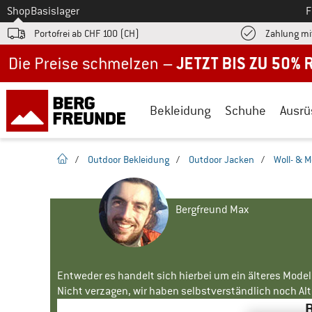
Zum
Shop
Basislager
F
Portofrei ab CHF 100 (CH)
Zahlung mi
Jetzt bis zu 50% Rabatt im Sommer Sale
Bekleidung
Schuhe
Ausrü
Startseite
/
Outdoor Bekleidung
/
Outdoor Jacken
/
Woll- & 
Bergfreund Max
Entweder es handelt sich hierbei um ein älteres Mode
Nicht verzagen, wir haben selbstverständlich noch Alte