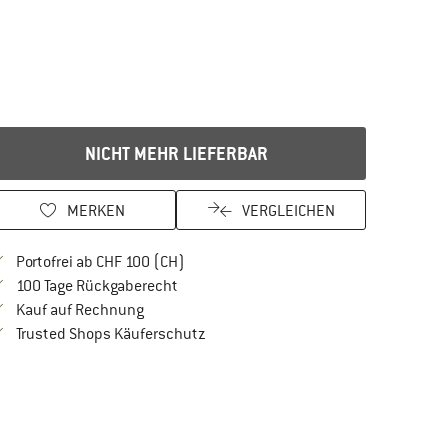
NICHT MEHR LIEFERBAR
MERKEN
VERGLEICHEN
Finde mehr Informationen zu den Versan
Portofrei ab CHF 100 (CH)
Gehe hier zu den Rückgabe-Richtlinien Öf
100 Tage Rückgaberecht
Finde die Zahlungs-Infos hier! Öffnet sich in 
Kauf auf Rechnung
Finde alle Infos hier!
Trusted Shops Käuferschutz