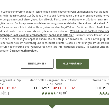
n Cookies und vergleichbare Technologien, um die notwendigen Funktionen unserer Website
n. Außerdem bieten wir zusätzliche Dienste und Funktionen an, analysieren unseren Datenv
Werbung zu personalisieren, bzw. Social Media-Funktionen bereitzustellen. Dadurch erfahren
, Werbe- und Analysepartner von deiner Nutzung unserer Website; diese sitzen teilweise in D
Garantien zum Schutz deiner Daten, etwa vor dem Zugriff durch Behörden. Durch Anklicken 
rklärst du dich damit einverstanden, dass wir so verfahren.
Wenn du keine Cookies mit Ausn
twendigen Cookie akzeptieren möchtest, dann klicke bitte hier
. Du kannst deine Cookie Eins
t in den „Einstellungen“ anpassen und einzelne Kategorien auswählen. Deine Einwilligung ist f
dieser Website nicht notwendig und kann jederzeit unter „Cookie Einstellungen“ im unteren B
errufen oder erstmals vergeben werden. Weitere Informationen, auch zu Risiken der Drittlan
n unseren
Datenschutzhinweisen
.
bis 47%
55%
Rabatt
Rabatt
EINSTELLUNGEN
ALLE AUSWÄHLEN
+
2
+
2
PEAK
MARKE
HEBER PEAK
eenHe. Zip Hoody
Artikel
Merino210 EvergreenHe. Zip Hoody
Artikel
Women's Pe
tgruppe
die
Produktgruppe
Zip-Hoodie
P
W
eis
duzierter Preis
CHF 81.87
CHF 129.95
ab
Preis
reduzierter Preis
CHF 68.87
CHF 195
.6
(
23
)
4.6
(
10
)