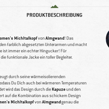
PRODUKTBESCHREIBUNG
omen's Michltalkopf
Almgwand
von
! Das
den farblich abgesetzten Unterarmen und macht
e ist immer ein echter Hingucker! Für
ie funktionale Jacke ein toller Begleiter.
eugt durch seine wärmeisolierenden
, sodass Du Dich auch bei wärmeren Temperaturen
Kapuze
et wird das Design durch die
und den
Wert auf die Kombination aus schickem Design
en's Michltalkopf
Almgwand
von
genau die