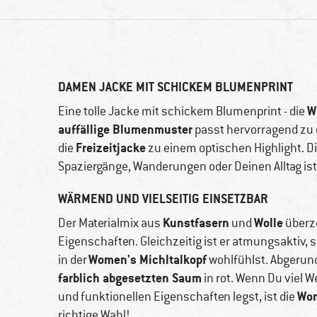
DAMEN JACKE MIT SCHICKEM BLUMENPRINT
W
Eine tolle Jacke mit schickem Blumenprint - die
auffällige Blumenmuster
passt hervorragend zu 
Freizeitjacke
die
zu einem optischen Highlight. Di
Spaziergänge, Wanderungen oder Deinen Alltag ist d
WÄRMEND UND VIELSEITIG EINSETZBAR
Kunstfasern
Wolle
Der Materialmix aus
und
überz
Eigenschaften. Gleichzeitig ist er atmungsaktiv
Women's Michltalkopf
in der
wohlfühlst. Abgerund
farblich abgesetzten Saum
in rot. Wenn Du viel 
Wom
und funktionellen Eigenschaften legst, ist die
richtige Wahl!