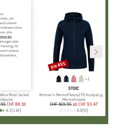
 zu
erkehr, um
 auch unsere
rittländern ohne
von „Alle
ahme der
tellungen aber
reiwillig, für
ereich unserer
dstransfers,
bis 45%
Rabatt
+
1
MARKE
VAUDE
MARKE
STOIC
llice Wool Jacket
Artikel
Women's MerinoFleece270 KuolpaLightSt. Zip Hoody
roduktgruppe
olljacke
Produktgruppe
Merinohoodie
.95
Preis
reduzierter Preis
CHF 88.18
CHF 169.95
ab
Preis
reduzierter Preis
CHF 93.47
4.3
(
114
)
0.0
(
0
)