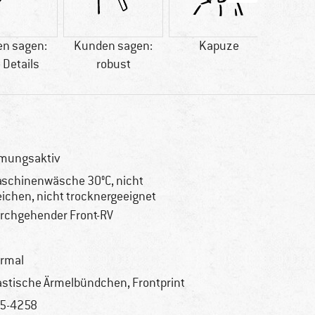
n sagen:
Kunden sagen:
Kapuze
Kun
 Details
robust
mungsaktiv
schinenwäsche 30°C, nicht
eichen, nicht trocknergeeignet
rchgehender Front-RV
rmal
astische Ärmelbündchen, Frontprint
5-4258