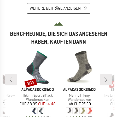
WEITERE BEITRÄGE ANZEIGEN
BERGFREUNDE, DIE SICH DAS ANGESEHEN
HABEN, KAUFTEN DANN
bis
50%
Rabatt
Raba
E
MARKE
MARKE
MA
JI
ALPACASOCKS&CO
ALPACASOCKS&CO
SM
Artikel
Artikel
Artikel
 Mini-Crew
Hikinh Sport 2-Pack
Merino Hiking
Hike Ligh
ruppe
Produktgruppe
Produktgruppe
Prod
cken
Wandersocken
Wandersocken
Wan
eis
Preis
reduzierter Preis
Preis
.95
CHF 28.95
CHF 14.48
ab
CHF 27.50
CHF
CH