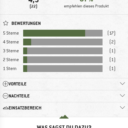
(22)
empfehlen dieses Produkt
BEWERTUNGEN
5 Sterne
(17)
4 Sterne
(2)
3 Sterne
(1)
2 Sterne
(1)
1 Stern
(1)
VORTEILE
NACHTEILE
EINSATZBEREICH
WAS SAGST DU DAZU?