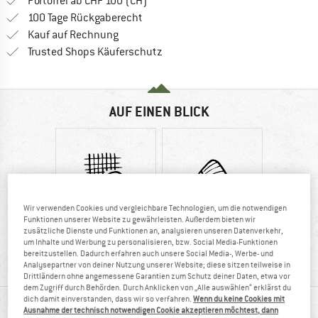
Finde mehr Informationen zu den Ver
Portofrei ab CHF 100 (CH)
Gehe hier zu den Rückgabe-Richtlinie
100 Tage Rückgaberecht
Finde die Zahlungs-Infos hier! Öffnet sich 
Kauf auf Rechnung
Finde alle Infos hier!
Trusted Shops Käuferschutz
AUF EINEN BLICK
Wir verwenden Cookies und vergleichbare Technologien, um die notwendigen
Funktionen unserer Website zu gewährleisten. Außerdem bieten wir
zusätzliche Dienste und Funktionen an, analysieren unseren Datenverkehr,
Kunstfaser
Wolle
um Inhalte und Werbung zu personalisieren, bzw. Social Media-Funktionen
bereitzustellen. Dadurch erfahren auch unsere Social Media-, Werbe- und
Analysepartner von deiner Nutzung unserer Website; diese sitzen teilweise in
Drittländern ohne angemessene Garantien zum Schutz deiner Daten, etwa vor
dem Zugriff durch Behörden. Durch Anklicken von „Alle auswählen“ erklärst du
MATERIALINFOS & FEATURES
dich damit einverstanden, dass wir so verfahren.
Wenn du keine Cookies mit
Ausnahme der technisch notwendigen Cookie akzeptieren möchtest, dann