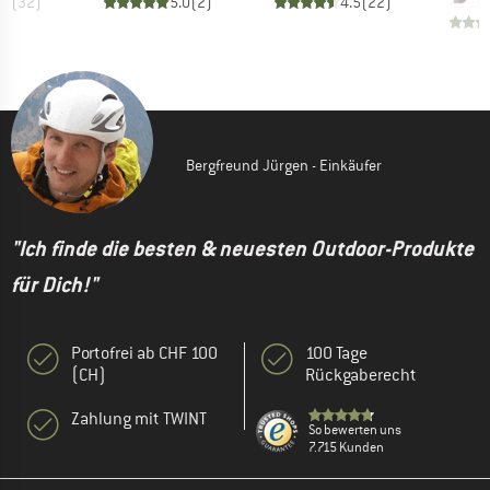
.8
(
32
)
5.0
(
2
)
4.5
(
22
)
Bergfreund Jürgen - Einkäufer
"Ich finde die besten & neuesten Outdoor-Produkte
für Dich!"
Portofrei ab CHF 100
100 Tage
(CH)
Rückgaberecht
Zahlung mit TWINT
So bewerten uns
7.715 Kunden