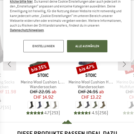
klicke bitte hier
. Du kannst deine Cookie Einstellungen aber auch jederzeit in
den „Einstellungen“ anpassen und einzelne Kategorien auswählen. Deine
ANDERE BERGFREUNDE SCHAUTEN SICH AUCH
Einwilligung ist freiwillig, für die Nutzung dieser Website nicht notwendig und
kann jederzeit unter „Cookie Einstellungen“ im unteren Bereich unserer
AN
Webseite widerrufen oder erstmals vergeben werden. Weitere Informationen,
auch zu Risiken der Drittlandstransfers, findest du in unseren
Datenschutzhinweisen
.
EINSTELLUNGEN
ALLE AUSWÄHLEN
bis 35%
bis 47%
bis
Rabatt
Rabatt
Raba
KE
MARKE
MARKE
C
STOIC
STOIC
Artikel
Artikel
Artikel
ing Socks
Merino Wool Cushion Light Socks
Merino Wool Cushion Heavy Socks
Merino Quarter Te
ruppe
Produktgruppe
Produktgruppe
Produkt
cken
Wandersocken
Wandersocken
Multifu
eis
duzierter Preis
Preis
reduzierter Preis
Preis
reduzierter Preis
HF 11.98
CHF 22.95
ab
CHF 24.95
ab
CHF
CHF 14.92
CHF 13.22
CH
.7
(
55
)
4.7
(
253
)
4.5
(
256
)
DIESE PRODUKTE PASSEN IDEAL DAZU