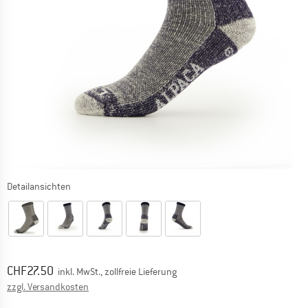
Detailansichten
Preis:
CHF
27.50
inkl. MwSt., zollfreie Lieferung
Informationen zu den Versandkosten. Öffnet sich in ei
zzgl. Versandkosten