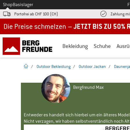
Zum
Shop
Basislager
F
Portofrei ab CHF 100 (CH)
Zahlung mi
Jetzt bis zu 50% Rabatt im Sommer Sale
Bekleidung
Schuhe
Ausrü
Startseite
/
Outdoor Bekleidung
/
Outdoor Jacken
/
Daunenj
Bergfreund Max
Entweder es handelt sich hierbei um ein älteres Mode
Nicht verzagen, wir haben selbstverständlich noch Alte
BERGFREU