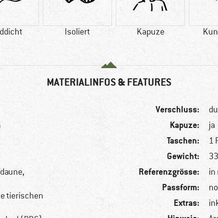
ddicht
Isoliert
Kapuze
Kun
MATERIALINFOS & FEATURES
Verschluss:
du
Kapuze:
n
ja
Taschen:
1 
Gewicht:
33
Referenzgrösse:
edaune,
in
Passform:
no
le tierischen
Extras:
in