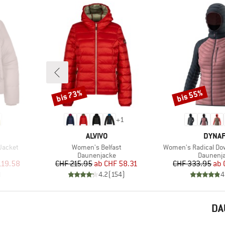
bis 73%
bis 55%
Rabatt
Rabatt
+
1
MARKE
MARK
ALVIVO
DYNAF
Artikel
Artikel
Jacket
Women's Belfast
Women's Radical Do
e
Produktgruppe
Produkt
Daunenjacke
Daunenj
rter Preis
Preis
reduzierter Preis
Pr
re
119.58
CHF 215.95
ab
CHF 58.31
CHF 333.95
ab
)
4.2
(
154
)
4
DA