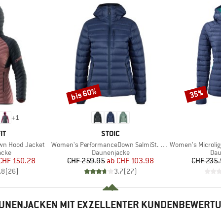
bis 60%
35%
Rabatt
Rabatt
+
1
E
MARKE
IT
STOIC
Artikel
Artikel
wn Hood Jacket
Women's PerformanceDown SalmiSt. Jacket with Hood
Women's Microlight 
gruppe
Produktgruppe
Pro
acke
Daunenjacke
Dau
eis
duzierter Preis
Preis
reduzierter Preis
CHF 150.28
CHF 259.95
ab
CHF 103.98
CHF 235
.8
(
26
)
3.7
(
27
)
UNENJACKEN MIT EXZELLENTER KUNDENBEWERT