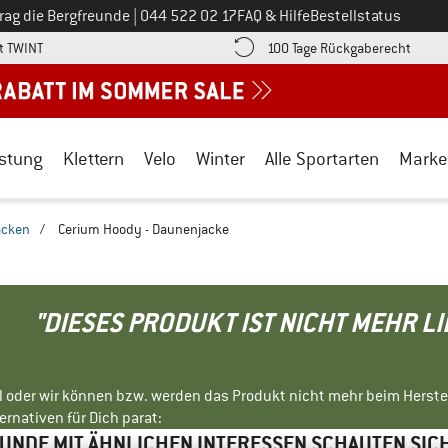
Ruf uns an unter
rag die Bergfreunde
|
044 522 02 17
FAQ & Hilfe
Bestellstatus
Finde die Zahlungs-Infos hier! Öffnet sich in einer Infobox
Gehe h
t TWINT
100 Tage Rückgaberecht
stung
Klettern
Velo
Winter
Alle Sportarten
Marke
acken
/
Cerium Hoody - Daunenjacke
"DIESES PRODUKT IST NICHT MEHR L
ll oder wir können bzw. werden das Produkt nicht mehr beim Herste
rnativen für Dich parat:
NDE MIT ÄHNLICHEN INTERESSEN SCHAUTEN SIC