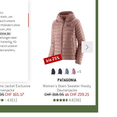
 zu
erkehr, um
 auch unsere
rittländern ohne
von „Alle
ahme der
tellungen aber
reiwillig, für
ereich unserer
dstransfers,
bis 25%
Rabatt
+
5
MARKE
RAB
MARKE
PATAGONIA
ine Jacket Exclusive
Artikel
Women's Down Sweater Hoody
duktgruppe
nenjacke
Produktgruppe
Daunenjacke
.95
Preis
reduzierter Preis
CHF 165.17
CHF 318.95
ab
Preis
reduzierter Preis
CHF 239.21
4.0
(
1
)
4.6
(
56
)