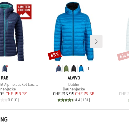
bis 
65%
Rabatt
Rabat
+
1
MARKE
MARKE
RAB
ALVIVO
Artikel
Alpine Jacket Exclusive
Dublin
duktgruppe
Produktgruppe
nenjacke
Daunenjacke
Preis
reduzierter Preis
Preis
reduzierter Preis
.95
CHF 153.37
CHF 215.95
CHF 75.58
CHF 
0.0
(
0
)
4.4
(
181
)
UNG