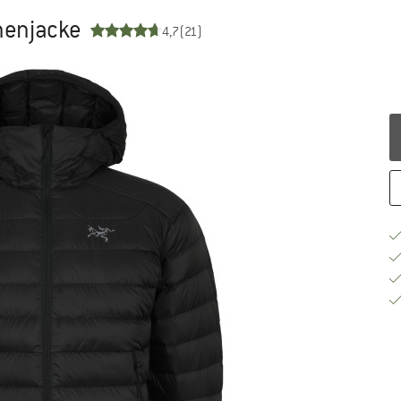
nenjacke
4,7
(21)