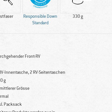
stfaser
Responsible Down
330 g
Standard
Weiter
rchgehender Front-RV
RV-Innentasche, 2 RV-Seitentaschen
0 g
 mittlerer Grösse
rmal
kl. Packsack