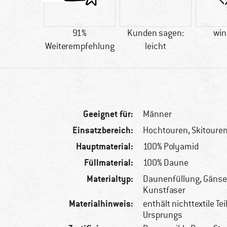
30 g
91%
Kunden sagen:
win
Weiterempfehlung
leicht
Geeignet für:
Männer
Einsatzbereich:
Hochtouren, Skitoure
Hauptmaterial:
100% Polyamid
Füllmaterial:
100% Daune
Materialtyp:
Daunenfüllung, Gäns
Kunstfaser
Materialhinweis:
enthält nichttextile Tei
Ursprungs