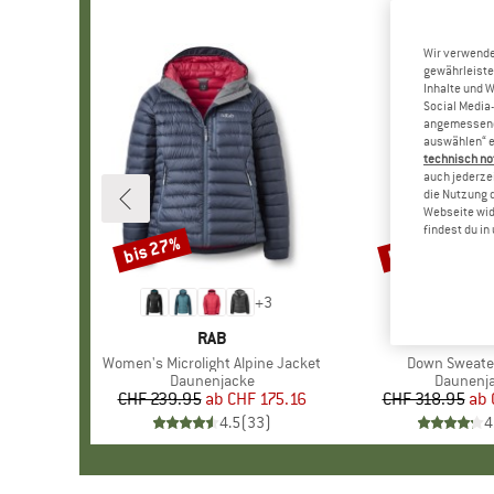
Wir verwende
gewährleiste
Inhalte und 
Social Media-
angemessene 
auswählen“ e
technisch no
auch jederzei
die Nutzung 
Webseite wid
findest du i
bis 27%
bis 22%
Rabatt
Rabatt
+
3
MARKE
RAB
MARKE
PATAGO
Artikel
Women's Microlight Alpine Jacket
Artikel
Down Sweate
Produktgruppe
Daunenjacke
Produkt
Daunenj
CHF 239.95
ab
Preis
reduzierter Preis
CHF 175.16
CHF 318.95
ab
Pr
re
4.5
(
33
)
4