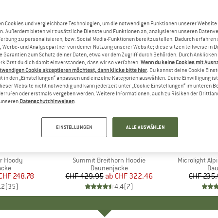
n Cookies und vergleichbare Technologien, um die notwendigen Funktionen unserer Website
n. Außerdem bieten wir zusätzliche Dienste und Funktionen an, analysieren unseren Datenv
Werbung zu personalisieren, bzw. Social Media-Funktionen bereitzustellen. Dadurch erfahren
, Werbe- und Analysepartner von deiner Nutzung unserer Website; diese sitzen teilweise in D
Garantien zum Schutz deiner Daten, etwa vor dem Zugriff durch Behörden. Durch Anklicken 
rklärst du dich damit einverstanden, dass wir so verfahren.
Wenn du keine Cookies mit Ausn
twendigen Cookie akzeptieren möchtest, dann klicke bitte hier
. Du kannst deine Cookie Eins
t in den „Einstellungen“ anpassen und einzelne Kategorien auswählen. Deine Einwilligung ist f
dieser Website nicht notwendig und kann jederzeit unter „Cookie Einstellungen“ im unteren B
errufen oder erstmals vergeben werden. Weitere Informationen, auch zu Risiken der Drittlan
n unseren
Datenschutzhinweisen
.
bis 25%
30%
Rabatt
Rabatt
EINSTELLUNGEN
ALLE AUSWÄHLEN
+
2
NIA
MARKE
THE NORTH FACE
r Hoody
Artikel
Summit Breithorn Hoodie
Artikel
Microlight Alp
gruppe
acke
Produktgruppe
Daunenjacke
Pro
Dau
eis
duzierter Preis
CHF 248.78
CHF 429.95
ab
Preis
reduzierter Preis
CHF 322.46
CHF 235
.2
(
35
)
4.4
(
7
)