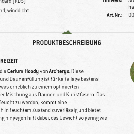
Hinweis:
Ar
ndard (RDS)
ha
nd, winddicht
Art.Nr.:
00
PRODUKTBESCHREIBUNG
REIZEIT
Cerium Hoody
Arc‘teryx
 die
von
. Diese
nd Daunenfüllung ist für kalte Tage bestens
, was erheblich zu einem optimierten
einer Mischung aus Daunen und Kunstfasern. Das
n feucht zu werden, kommt eine
ch in feuchtem Zustand zuverlässig und bietet
g hingegen hilft dabei, das Gewicht so gering wie