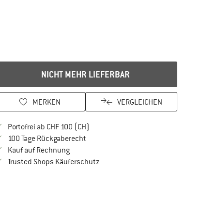
NICHT MEHR LIEFERBAR
MERKEN
VERGLEICHEN
Finde mehr Informationen zu den Versan
Portofrei ab CHF 100 (CH)
Gehe hier zu den Rückgabe-Richtlinien Öf
100 Tage Rückgaberecht
Finde die Zahlungs-Infos hier! Öffnet sich in 
Kauf auf Rechnung
Finde alle Infos hier!
Trusted Shops Käuferschutz