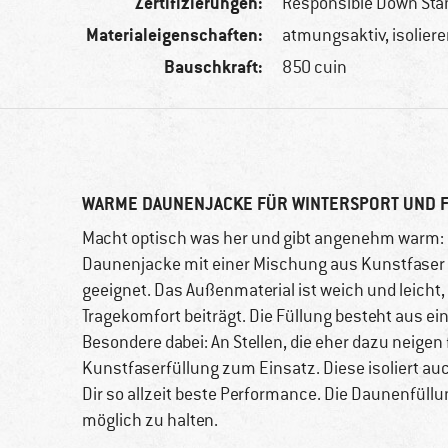
Zertifizierungen:
Responsible Down Sta
Materialeigenschaften:
atmungsaktiv, isoliere
Bauschkraft:
850 cuin
WARME DAUNENJACKE FÜR WINTERSPORT UND F
Macht optisch was her und gibt angenehm warm:
Daunenjacke mit einer Mischung aus Kunstfaser u
geeignet. Das Außenmaterial ist weich und leicht
Tragekomfort beiträgt. Die Füllung besteht aus 
Besondere dabei: An Stellen, die eher dazu neige
Kunstfaserfüllung zum Einsatz. Diese isoliert au
Dir so allzeit beste Performance. Die Daunenfüllun
möglich zu halten.