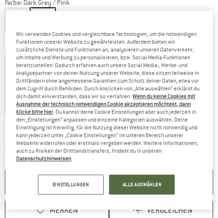
Farbe:
Dark Grey / Pink
Wir verwenden Cookies und vergleichbare Technologien, um die notwendigen
10%
Funktionen unserer Website zu gewährleisten. Außerdem bieten wir
Grösse: EU
44
zusätzliche Dienste und Funktionen an, analysieren unseren Datenverkehr,
um Inhalte und Werbung zu personalisieren, bzw. Social Media-Funktionen
EU
36
EU
37
EU
38
EU
39
EU
40
bereitzustellen. Dadurch erfahren auch unsere Social Media-, Werbe- und
Analysepartner von deiner Nutzung unserer Website; diese sitzen teilweise in
Drittländern ohne angemessene Garantien zum Schutz deiner Daten, etwa vor
EU
41
EU
42
EU
43
EU
44
EU
45
dem Zugriff durch Behörden. Durch Anklicken von „Alle auswählen“ erklärst du
dich damit einverstanden, dass wir so verfahren.
Wenn du keine Cookies mit
EU
46
Ausnahme der technisch notwendigen Cookie akzeptieren möchtest, dann
klicke bitte hier
. Du kannst deine Cookie Einstellungen aber auch jederzeit in
den „Einstellungen“ anpassen und einzelne Kategorien auswählen. Deine
Grössentabelle
Einwilligung ist freiwillig, für die Nutzung dieser Website nicht notwendig und
kann jederzeit unter „Cookie Einstellungen“ im unteren Bereich unserer
Der Link öffnet sich in einer Infobox und beinhaltet
Lieferzeit: 3-5 Werktage
Webseite widerrufen oder erstmals vergeben werden. Weitere Informationen,
Nur noch einmal auf Lager!
auch zu Risiken der Drittlandstransfers, findest du in unseren
Datenschutzhinweisen
.
Menge:
IN DEN WARENKORB
EINSTELLUNGEN
ALLE AUSWÄHLEN
MERKEN
VERGLEICHEN