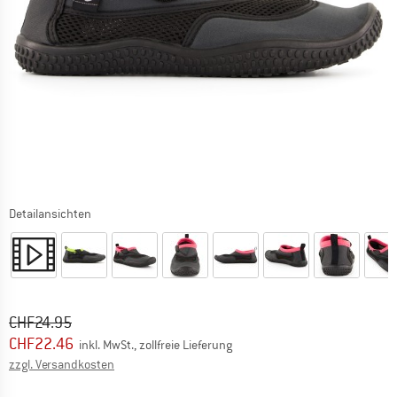
Detailansichten
Ursprünglicher Preis :
Preis:
CHF
24.95
CHF
22.46
inkl. MwSt., zollfreie Lieferung
Informationen zu den Versandkosten. Öffnet sich in ei
zzgl. Versandkosten