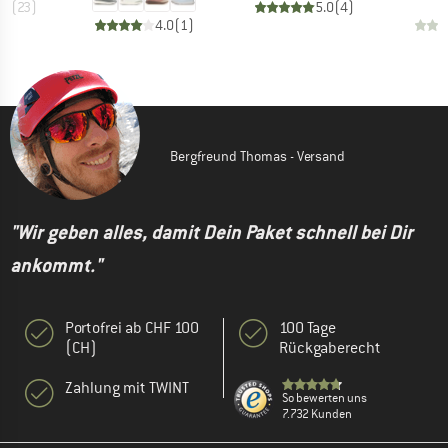
.9
(
23
)
5.0
(
4
)
4.0
(
1
)
Bergfreund Thomas - Versand
"Wir geben alles, damit Dein Paket schnell bei Dir
ankommt."
Portofrei ab CHF 100
100 Tage
(CH)
Rückgaberecht
Zahlung mit TWINT
So bewerten uns
7.732 Kunden