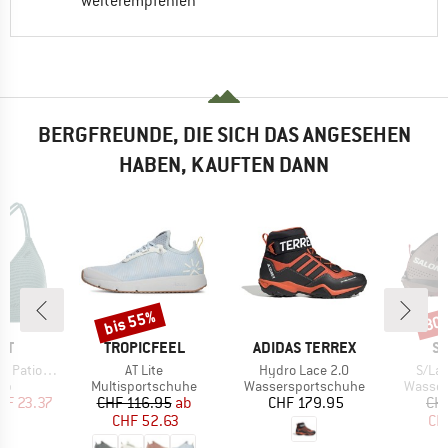
weiterempfehlen
BERGFREUNDE, DIE SICH DAS ANGESEHEN
HABEN, KAUFTEN DANN
bis 55%
30
Rabatt
Raba
MARKE
MARKE
M
ST
TROPICFEEL
ADIDAS TERREX
S
Artikel
Artikel
Artike
 Triangle
AT Lite
Hydro_Lace 2.0
S/La
tgruppe
Produktgruppe
Produktgruppe
Produk
Top
Multisportschuhe
Wassersportschuhe
Wasser
eis
duzierter Preis
Preis
reduzierter Preis
Preis
HF 23.37
CHF 116.95
ab
CHF 179.95
CH
CHF 52.63
CH