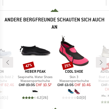
ANDERE BERGFREUNDE SCHAUTEN SICH AUCH
AN
bis
47%
25%
Rabatt
Rabatt
Raba
MARKE
MARKE
MAR
ON
HEBER PEAK
COOL SHOE
ADID
Artikel
Artikel
Artikel
ib Bold 2
SeapineHe. Water Shoes
Skin 3
Boat L
ruppe
Produktgruppe
Produktgruppe
Produk
chuhe
Wassersportschuhe
Wassersportschuhe
Wasser
eis
duzierter Preis
Preis
reduzierter Preis
Preis
reduzierter Preis
HF 82.46
CHF 19.95
CHF 10.57
CHF 13.95
CHF 10.46
CHF 
CH
5.0
(
1
)
4.2
(
26
)
0.0
(
0
)