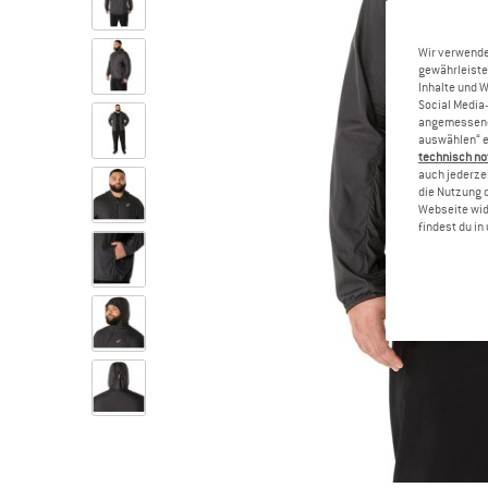
Wir verwende
gewährleiste
Inhalte und 
Social Media-
angemessene 
auswählen“ e
technisch no
auch jederzei
die Nutzung 
Webseite wid
findest du i