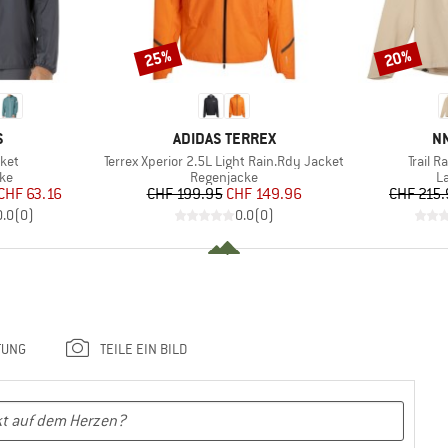
25%
20%
Rabatt
Rabatt
KE
MARKE
M
S
ADIDAS TERREX
N
Artikel
Artikel
ket
Terrex Xperior 2.5L Light Rain.Rdy Jacket
Trail R
tgruppe
Produktgruppe
P
ke
Regenjacke
L
eis
duzierter Preis
Preis
reduzierter Preis
CHF 63.16
CHF 199.95
CHF 149.96
CHF 215
0.0
(
0
)
0.0
(
0
)
TUNG
TEILE EIN BILD