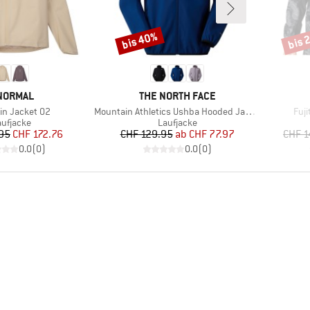
bis 40%
bis 
Rabatt
Rabat
ARKE
MARKE
NORMAL
THE NORTH FACE
Artikel
Arti
ain Jacket 02
Mountain Athletics Ushba Hooded Jacket
Fuji
roduktgruppe
Produktgruppe
aufjacke
Laufjacke
Preis
reduzierter Preis
Preis
reduzierter Preis
.95
CHF 172.76
CHF 129.95
ab
CHF 77.97
CHF 1
0.0
(
0
)
0.0
(
0
)