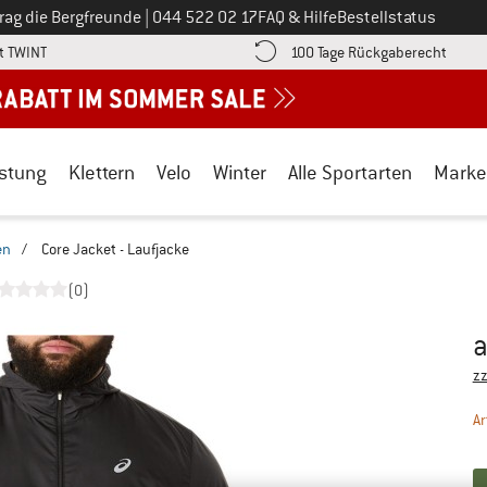
Ruf uns an unter
rag die Bergfreunde
|
044 522 02 17
FAQ & Hilfe
Bestellstatus
Finde die Zahlungs-Infos hier! Öffnet sich in einer Infobox
Gehe h
t TWINT
100 Tage Rückgaberecht
stung
Klettern
Velo
Winter
Alle Sportarten
Marke
en
/
Core Jacket - Laufjacke
(0)
Pr
zz
Ar