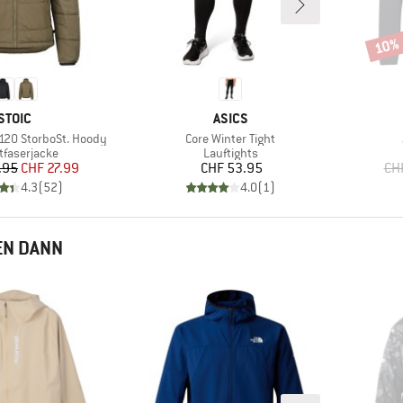
10%
Rabat
MARKE
MARKE
STOIC
ASICS
Artikel
20 StorboSt. Hoody
Core Winter Tight
uktgruppe
Produktgruppe
faserjacke
Lauftights
Preis
reduzierter Preis
Preis
.95
CHF 27.99
CHF 53.95
CH
4.3
(
52
)
4.0
(
1
)
EN DANN