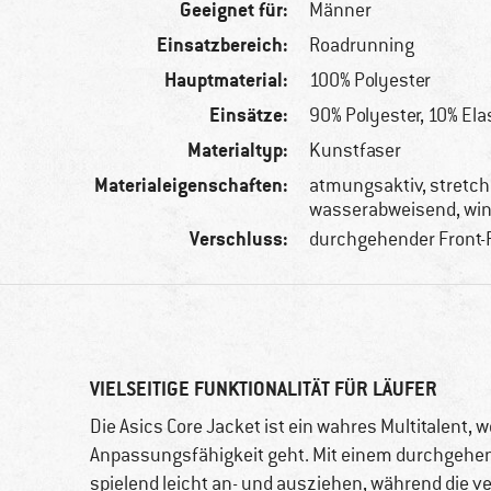
Geeignet für:
Männer
Einsatzbereich:
Roadrunning
Hauptmaterial:
100% Polyester
Einsätze:
90% Polyester, 10% El
Materialtyp:
Kunstfaser
Materialeigenschaften:
atmungsaktiv, stretch
wasserabweisend, win
Verschluss:
durchgehender Front-
VIELSEITIGE FUNKTIONALITÄT FÜR LÄUFER
Die Asics Core Jacket ist ein wahres Multitalent,
Anpassungsfähigkeit geht. Mit einem durchgehend
spielend leicht an- und ausziehen, während die v