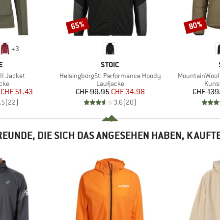
65%
80%
Rabatt
Rabatt
+
3
E
MARKE
E
STOIC
Artikel
Artikel
I Jacket
HelsingborgSt. Performance Hoody
MountainWool1
gruppe
Produktgruppe
Prod
cke
Laufjacke
Kunst
eis
duzierter Preis
Preis
reduzierter Preis
CHF 51.43
CHF 99.95
CHF 34.98
CHF 139
.5
(
22
)
3.6
(
20
)
EUNDE, DIE SICH DAS ANGESEHEN HABEN, KAUFT