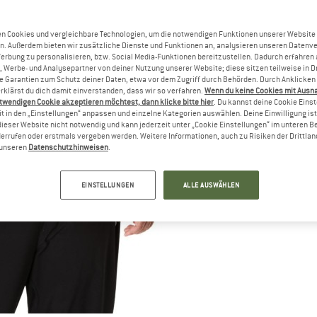
n Cookies und vergleichbare Technologien, um die notwendigen Funktionen unserer Website
n. Außerdem bieten wir zusätzliche Dienste und Funktionen an, analysieren unseren Datenv
Werbung zu personalisieren, bzw. Social Media-Funktionen bereitzustellen. Dadurch erfahren
, Werbe- und Analysepartner von deiner Nutzung unserer Website; diese sitzen teilweise in D
Garantien zum Schutz deiner Daten, etwa vor dem Zugriff durch Behörden. Durch Anklicken 
rklärst du dich damit einverstanden, dass wir so verfahren.
Wenn du keine Cookies mit Ausn
twendigen Cookie akzeptieren möchtest, dann klicke bitte hier
. Du kannst deine Cookie Eins
t in den „Einstellungen“ anpassen und einzelne Kategorien auswählen. Deine Einwilligung ist f
dieser Website nicht notwendig und kann jederzeit unter „Cookie Einstellungen“ im unteren B
errufen oder erstmals vergeben werden. Weitere Informationen, auch zu Risiken der Drittlan
n unseren
Datenschutzhinweisen
.
EINSTELLUNGEN
ALLE AUSWÄHLEN