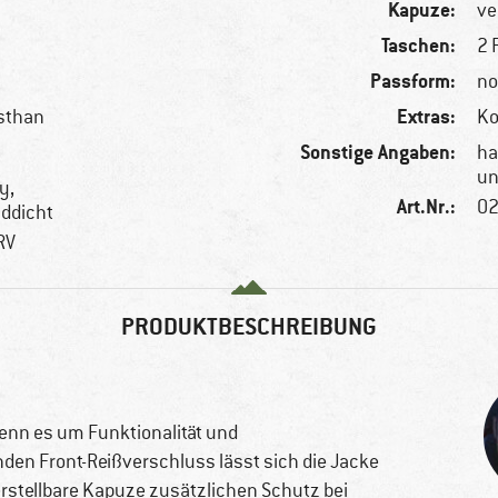
Kapuze:
ve
Taschen:
2 
Passform:
no
Extras:
asthan
Ko
Sonstige Angaben:
ha
un
y,
Art.Nr.:
02
ddicht
RV
PRODUKTBESCHREIBUNG
 wenn es um Funktionalität und
en Front-Reißverschluss lässt sich die Jacke
erstellbare Kapuze zusätzlichen Schutz bei