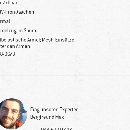
rstellbar
RV-Fronttaschen
rmal
rdelzug im Saum
lbelastische Ärmel; Mesh-Einsätze
ter den Armen
8-0673
Frag unseren Experten
Bergfreund Max
044 522 02 17