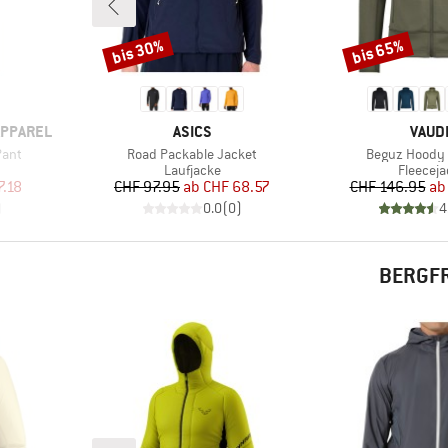
bis 30%
bis 65%
Rabatt
Rabatt
MARKE
MARK
PPAREL
ASICS
VAUD
Artikel
Artikel
Pant
Road Packable Jacket
Beguz Hoody I
e
Produktgruppe
Produkt
Laufjacke
Fleeceja
rter Preis
Preis
reduzierter Preis
Pr
re
7.18
CHF 97.95
ab
CHF 68.57
CHF 146.95
ab
)
0.0
(
0
)
4
BERGFR