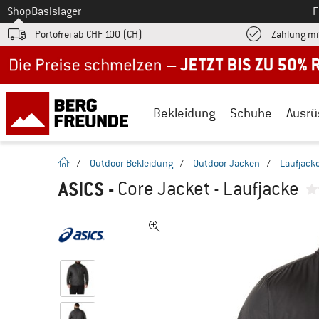
Zum
Shop
Basislager
F
Portofrei ab CHF 100 (CH)
Zahlung mi
Jetzt bis zu 50% Rabatt im Sommer Sale
Bekleidung
Schuhe
Ausrü
Startseite
/
Outdoor Bekleidung
/
Outdoor Jacken
/
Laufjack
ASICS
-
Core Jacket - Laufjacke