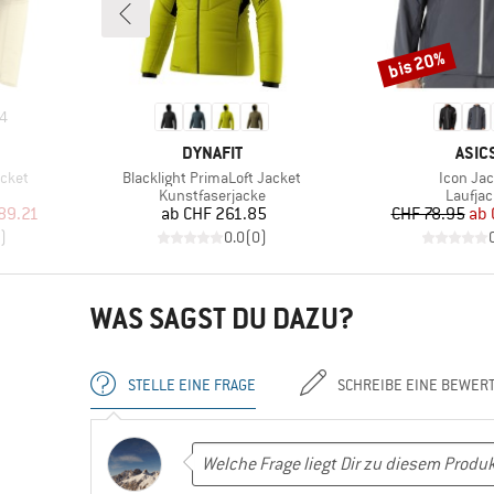
bis 20%
Rabatt
4
MARKE
MAR
DYNAFIT
ASIC
Artikel
Artikel
cket
Blacklight PrimaLoft Jacket
Icon Jac
pe
Produktgruppe
Produk
Kunstfaserjacke
Laufjac
rter Preis
Preis
Pr
re
89.21
ab
CHF 261.85
CHF 78.95
ab
)
0.0
(
0
)
WAS SAGST DU DAZU?
STELLE EINE FRAGE
SCHREIBE EINE BEWER