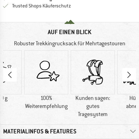
Finde alle Infos hier!
Trusted Shops Käuferschutz
AUF EINEN BLICK
Robuster Trekkingrucksack für Mehrtagestouren
0 g
100%
Kunden sagen:
Hüf
Weiterempfehlung
gutes
abne
Tragesystem
MATERIALINFOS & FEATURES