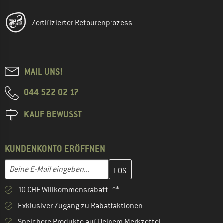
Zertifizierter Retourenprozess
MAIL UNS!
044 522 02 17
KAUF BEWUSST
KUNDENKONTO ERÖFFNEN
Gib hier deine E-Mail-Adresse ein und erstelle im nächsten Schri
E-Mail-Adresse
10 CHF Willkommensrabatt **
Exklusiver Zugang zu Rabattaktionen
Speichere Produkte auf Deinem Merkzettel