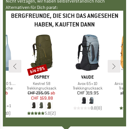
Nicht verzagen, wir haben selbstverständlich noch
Alternativen für Dich parat:
BERGFREUNDE, DIE SICH DAS ANGESEHEN
HABEN, KAUFTEN DANN
bis 28%
Rabatt
KE
C
MARKE
OSPREY
MARKE
VAUDE
M
D
jemSt. Bra
Artikel
Kestrel 58
Artikel
Avox 65+10
Artikel
Airconta
ppe
rwäsche
Produktgruppe
Trekkingrucksack
Produktgruppe
Trekkingrucksack
Produ
Trekk
95
eis
duzierter Preis
ab
CHF 235.95
Preis
reduzierter Preis
ab
CHF 319.95
Preis
ab
C
.96
CHF 169.88
+
1
0.0
(
0
)
.3
(
10
)
5.0
(
2
)