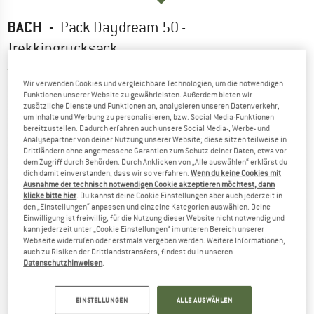
BACH
-
Pack Daydream 50 -
Trekkingrucksack
4,5
(2)
Wir verwenden Cookies und vergleichbare Technologien, um die notwendigen
Funktionen unserer Website zu gewährleisten. Außerdem bieten wir
zusätzliche Dienste und Funktionen an, analysieren unseren Datenverkehr,
um Inhalte und Werbung zu personalisieren, bzw. Social Media-Funktionen
bereitzustellen. Dadurch erfahren auch unsere Social Media-, Werbe- und
Analysepartner von deiner Nutzung unserer Website; diese sitzen teilweise in
Drittländern ohne angemessene Garantien zum Schutz deiner Daten, etwa vor
dem Zugriff durch Behörden. Durch Anklicken von „Alle auswählen“ erklärst du
dich damit einverstanden, dass wir so verfahren.
Wenn du keine Cookies mit
Ausnahme der technisch notwendigen Cookie akzeptieren möchtest, dann
klicke bitte hier
. Du kannst deine Cookie Einstellungen aber auch jederzeit in
den „Einstellungen“ anpassen und einzelne Kategorien auswählen. Deine
Einwilligung ist freiwillig, für die Nutzung dieser Website nicht notwendig und
kann jederzeit unter „Cookie Einstellungen“ im unteren Bereich unserer
Webseite widerrufen oder erstmals vergeben werden. Weitere Informationen,
auch zu Risiken der Drittlandstransfers, findest du in unseren
Datenschutzhinweisen
.
EINSTELLUNGEN
ALLE AUSWÄHLEN