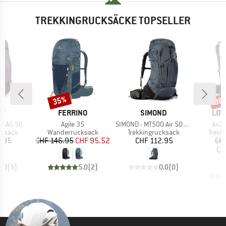
TREKKINGRUCKSÄCKE TOPSELLER
35%
38
Rabatt
Raba
E
MARKE
MARKE
MAR
EY
FERRINO
SIMOND
LOW
Artikel
Artikel
Artik
a AG 50
Agile 35
SIMOND - MT500 Air 50+10
AirZ
uppe
Produktgruppe
Produktgruppe
Produ
cksack
Wanderrucksack
Trekkingrucksack
Trekk
eis
Preis
reduzierter Preis
Preis
3.95
CHF 146.95
CHF 95.52
CHF 112.95
CH
CH
4.0
(
5
)
5.0
(
2
)
0.0
(
0
)