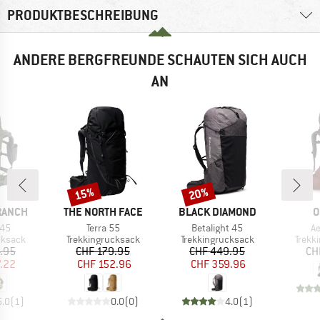
PRODUKTBESCHREIBUNG
ANDERE BERGFREUNDE SCHAUTEN SICH AUCH
AN
15%
20%
Rabatt
Rabatt
MARKE
MARKE
M
RANCH
THE NORTH FACE
BLACK DIAMOND
O
Artikel
Artikel
Ar
 45
Terra 55
Betalight 45
Ae
uppe
Produktgruppe
Produktgruppe
Produ
cksack
Trekkingrucksack
Trekkingrucksack
Trekk
eis
duzierter Preis
Preis
reduzierter Preis
Preis
reduzierter Preis
.95
CHF 179.95
CHF 449.95
CH
7.22
CHF 152.96
CHF 359.96
5.0
(
1
)
0.0
(
0
)
4.0
(
1
)