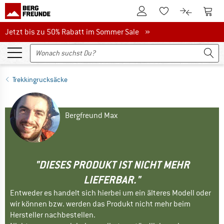
Zum Kundenkonto
Zum 
Zum Merkzettel.
Zum Produk
Jetzt bis zu 50% Rabatt im Sommer Sale
Jetzt bis zu 50% Rabatt im Sommer Sale »
Trekkingrucksäcke
Bergfreund Max
"DIESES PRODUKT IST NICHT MEHR
LIEFERBAR."
Entweder es handelt sich hierbei um ein älteres Modell oder
wir können bzw. werden das Produkt nicht mehr beim
Hersteller nachbestellen.