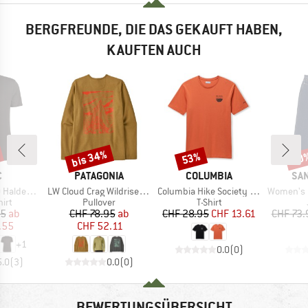
BERGFREUNDE, DIE DAS GEKAUFT HABEN,
KAUFTEN AUCH
bis 34%
53%
60
Rabatt
Rabatt
Raba
KE
MARKE
MARKE
MA
C
PATAGONIA
COLUMBIA
SAN
Artikel
Artikel
Artikel
t. T-Shirt
LW Cloud Crag Wildrise Crew
Columbia Hike Society S/S Tee
Women's Clas
gruppe
Produktgruppe
Produktgruppe
irt
Pullover
T-Shirt
eis
duzierter Preis
Preis
reduzierter Preis
Preis
reduzierter Preis
95
ab
CHF 78.95
ab
CHF 28.95
CHF 13.61
CHF 73.
.55
CHF 52.11
+
1
0.0
(
0
)
5.0
(
3
)
0.0
(
0
)
BEWERTUNGSÜBERSICHT