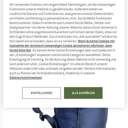
Wir verwenden Cookies und vergleichbare Technologien, um die notwendigen
Funktionen unserer Website zu gewährleisten. Außerdem bieten wir
BACH
-
Pack Molecule 15 - Wanderrucksack
zusätzliche Dienste und Funktionen an, analysieren unseren Datenverkehr,
um Inhalte und Werbung zu personalisieren, bzw. Social Media-Funktionen
5,0
(1)
bereitzustellen. Dadurch erfahren auch unsere Social Media-, Werbe- und
Analysepartner von deiner Nutzung unserer Website; diese sitzen teilweise in
Drittländern ohne angemessene Garantien zum Schutz deiner Daten, etwa vor
dem Zugriff durch Behörden. Durch Anklicken von „Alle auswählen“ erklärst du
dich damit einverstanden, dass wir so verfahren.
Wenn du keine Cookies mit
Ausnahme der technisch notwendigen Cookie akzeptieren möchtest, dann
klicke bitte hier
. Du kannst deine Cookie Einstellungen aber auch jederzeit in
den „Einstellungen“ anpassen und einzelne Kategorien auswählen. Deine
Einwilligung ist freiwillig, für die Nutzung dieser Website nicht notwendig und
kann jederzeit unter „Cookie Einstellungen“ im unteren Bereich unserer
Webseite widerrufen oder erstmals vergeben werden. Weitere Informationen,
auch zu Risiken der Drittlandstransfers, findest du in unseren
Datenschutzhinweisen
.
EINSTELLUNGEN
ALLE AUSWÄHLEN