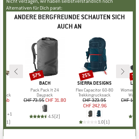
Nicht verzagen, wir haben selbstverständlich noch
Alternativen für Dich parat:
ANDERE BERGFREUNDE SCHAUTEN SICH
AUCH AN
57%
25%
38
Rabatt
Rabatt
Raba
E
ER
MARKE
BACH
MARKE
SIERRA DESIGNS
MAR
LOW
 24
Artikel
Pack Pack It 24
Artikel
Flex Capacitor 60-80
Artikel
Women's Air
uppe
ksack
Produktgruppe
Daypack
Produktgruppe
Trekkingrucksack
Prod
Wand
95
eis
duzierter Preis
ab
CHF 73.95
Preis
reduzierter Preis
CHF 31.80
CHF 323.95
Preis
reduzierter Preis
CHF 149
.53
CHF 242.96
+
1
4.5
(
2
)
5.0
(
1
)
1.0
(
1
)