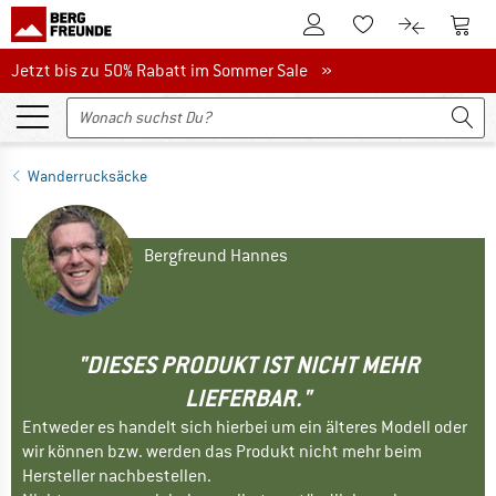
Zum Kundenkonto
Zum 
Zum Merkzettel.
Zum Produk
Jetzt bis zu 50% Rabatt im Sommer Sale
Jetzt bis zu 50% Rabatt im Sommer Sale »
Wanderrucksäcke
Bergfreund Hannes
"DIESES PRODUKT IST NICHT MEHR
LIEFERBAR."
Entweder es handelt sich hierbei um ein älteres Modell oder
wir können bzw. werden das Produkt nicht mehr beim
Hersteller nachbestellen.