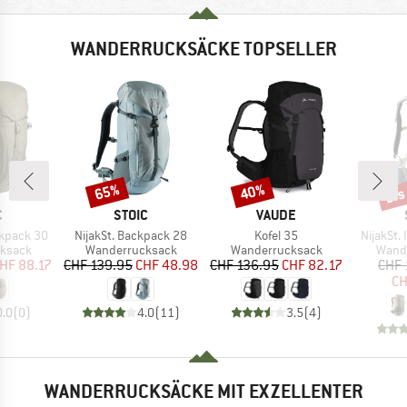
WANDERRUCKSÄCKE TOPSELLER
bis
65%
40%
Rabatt
Rabatt
Raba
KE
MARKE
MARKE
C
STOIC
VAUDE
Artikel
Artikel
Artikel
ckpack 30
NijakSt. Backpack 28
Kofel 35
NijakSt.
uppe
Produktgruppe
Produktgruppe
Produ
ksack
Wanderrucksack
Wanderrucksack
Wand
eis
duzierter Preis
Preis
reduzierter Preis
Preis
reduzierter Preis
HF 88.17
CHF 139.95
CHF 48.98
CHF 136.95
CHF 82.17
CHF 
CH
0.0
(
0
)
4.0
(
11
)
3.5
(
4
)
WANDERRUCKSÄCKE MIT EXZELLENTER