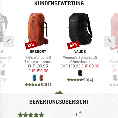
KUNDENBEWERTUNG
bis
50%
Rabatt
Rabatt
Raba
21%
E
MARKE
MARKE
UT
GREGORY
VAUDE
Artikel
Artikel
Art
hium 25
Kid's Wander 50
Women's Tremalzo 18
Im
uppe
Produktgruppe
Produktgruppe
Produ
ksack
Trekkingrucksack
Velorucksack
Wand
eis
Preis
reduzierter Preis
Preis
reduzierter Preis
9.95
CHF 189.95
CHF 139.95
CHF 69.98
CHF 
CHF 150.06
CH
5.0
(
8
)
5.0
(
4
)
5.0
(
1
)
BEWERTUNGSÜBERSICHT