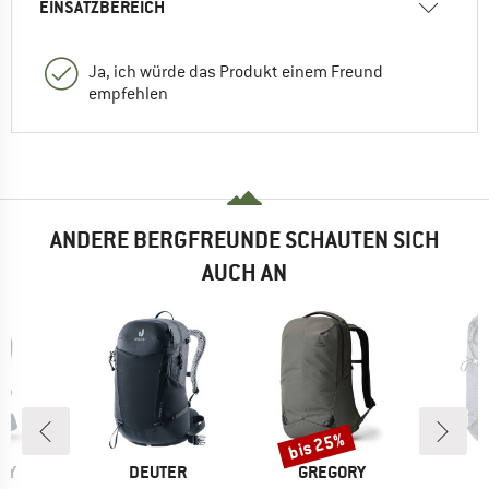
EINSATZBEREICH
Ja, ich würde das Produkt einem Freund
empfehlen
ANDERE BERGFREUNDE SCHAUTEN SICH
AUCH AN
bis 25%
Rabatt
MARKE
MARKE
M
RY
DEUTER
GREGORY
D