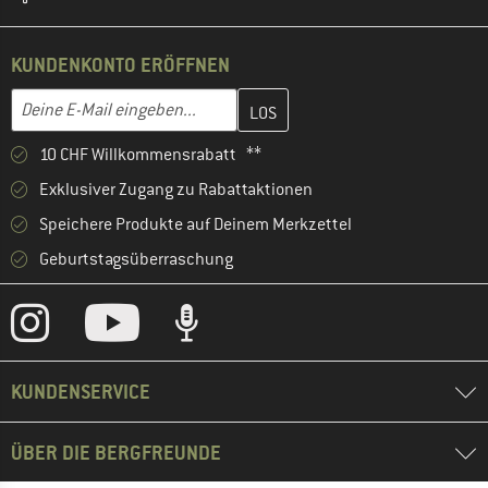
KUNDENKONTO ERÖFFNEN
Gib hier deine E-Mail-Adresse ein und erstelle im nächsten Schri
E-Mail-Adresse
10 CHF Willkommensrabatt **
Exklusiver Zugang zu Rabattaktionen
Speichere Produkte auf Deinem Merkzettel
Geburtstagsüberraschung
KUNDENSERVICE
ÜBER DIE BERGFREUNDE