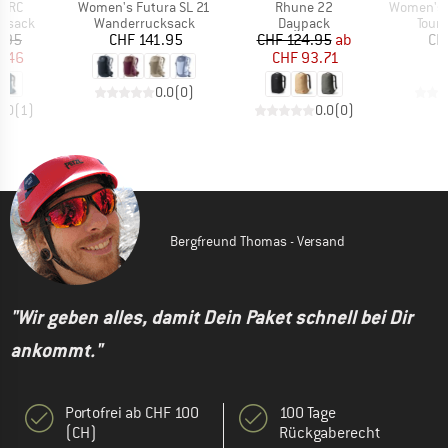
Artikel
Artikel
Artikel
T RC
Women's Futura SL 21
Rhune 22
Women's Gu
uppe
Produktgruppe
Produktgruppe
Prod
ksack
Wanderrucksack
Daypack
Tour
eis
duzierter Preis
Preis
Preis
reduzierter Preis
.95
CHF 141.95
CHF 124.95
ab
CH
4.46
CHF 93.71
0.0
(
0
)
5.0
(
1
)
0.0
(
0
)
Bergfreund Thomas - Versand
"Wir geben alles, damit Dein Paket schnell bei Dir
ankommt."
Portofrei ab CHF 100
100 Tage
(CH)
Rückgaberecht