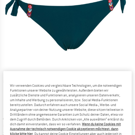
Detailansichten
Wir verwenden Cookies und vergleichbare Technologien, um die notwendigen
Funktionen unserer Website zu gewährleisten. Außerdem bieten wir
zusätzliche Dienste und Funktionen an, analysieren unseren Datenverkehr,
um Inhalte und Werbung zu personalisieren, bzw. Social Media-Funktionen
bereitzustellen. Dadurch erfahren auch unsere Social Media-, Werbe- und
Analysepartner von deiner Nutzung unserer Website; diese sitzen teilweise in
Drittländern ohne angemessene Garantien zum Schutz deiner Daten, etwa vor
Ursprünglicher Preis :
Preis:
CHF
44.95
dem Zugriff durch Behörden. Durch Anklicken von „Alle auswählen“ erklärst du
dich damit einverstanden, dass wir so verfahren.
Wenn du keine Cookies mit
CHF
24.72
inkl. MwSt., zollfreie Lieferung
Ausnahme der technisch notwendigen Cookie akzeptieren möchtest, dann
Informationen zu den Versandkosten. Öffnet sich in ei
zzgl. Versandkosten
klicke bitte hier
. Du kannst deine Cookie Einstellungen aber auch jederzeit in