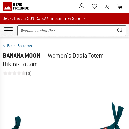
Zum Kundenkonto
Zum 
Zum Merkzettel.
Zum Produk
Jetzt bis zu 50% Rabatt im Sommer Sale
Jetzt bis zu 50% Rabatt im Sommer Sale »
Bikini Bottoms
BANANA MOON
-
Women's Dasia Totem -
Bikini-Bottom
(0)