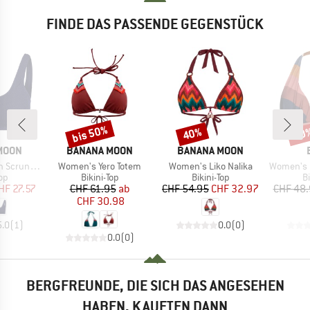
FINDE DAS PASSENDE GEGENSTÜCK
bis 50%
40%
40
Rabatt
Rabatt
Raba
MARKE
MARKE
MOON
BANANA MOON
BANANA MOON
Artikel
Artikel
Artikel
Scrunchy
Women's Yero Totem
Women's Liko Nalika
Women's Corang
tgruppe
Produktgruppe
Produktgruppe
P
Top
Bikini-Top
Bikini-Top
Bi
eis
duzierter Preis
Preis
reduzierter Preis
Preis
reduzierter Preis
HF 27.57
CHF 61.95
ab
CHF 54.95
CHF 32.97
CHF 48
CHF 30.98
5.0
(
1
)
0.0
(
0
)
0.0
(
0
)
BERGFREUNDE, DIE SICH DAS ANGESEHEN
HABEN, KAUFTEN DANN