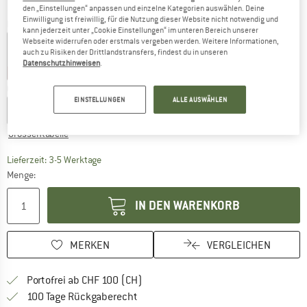
den „Einstellungen“ anpassen und einzelne Kategorien auswählen. Deine
Einwilligung ist freiwillig, für die Nutzung dieser Website nicht notwendig und
Farbe:
Bouteille
kann jederzeit unter „Cookie Einstellungen“ im unteren Bereich unserer
Webseite widerrufen oder erstmals vergeben werden. Weitere Informationen,
auch zu Risiken der Drittlandstransfers, findest du in unseren
Datenschutzhinweisen
.
40%
45%
Grösse wählen:
EINSTELLUNGEN
ALLE AUSWÄHLEN
FR
34
FR
36
FR
38
FR
40
FR
42
FR
44
Grössentabelle
Der Link öffnet sich in einer Infobox und beinhaltet
Lieferzeit: 3-5 Werktage
Menge:
IN DEN WARENKORB
MERKEN
VERGLEICHEN
Finde mehr Informationen zu den Ver
Portofrei ab CHF 100 (CH)
Gehe hier zu den Rückgabe-Richtlinie
100 Tage Rückgaberecht