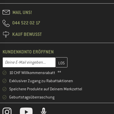
MAIL UNS!
044 522 02 17
KAUF BEWUSST
KUNDENKONTO ERÖFFNEN
Gib hier deine E-Mail-Adresse ein und erstelle im nächsten Schri
E-Mail-Adresse
10 CHF Willkommensrabatt **
Exklusiver Zugang zu Rabattaktionen
Speichere Produkte auf Deinem Merkzettel
Geburtstagsüberraschung