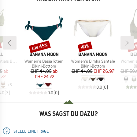
bis 45%
40%
40
Rabatt
Rabatt
Raba
E
MARKE
MARKE
MA
LL
BANANA MOON
BANANA MOON
DE
Artikel
Artikel
Artikel
i Bikini Set
Women's Dasia Totem
Women's Dimka Santafe
Women's 
uktgruppe
Produktgruppe
Produktgruppe
P
Bikini-Bottom
Bikini-Bottom
Bi
eis
duzierter Preis
Preis
reduzierter Preis
Preis
reduzierter Preis
95
ab
CHF 44.95
ab
CHF 44.95
CHF 26.97
CHF 59.
.72
CHF 24.72
+
3
0.0
(
0
)
4.0
(
3
)
0.0
(
0
)
WAS SAGST DU DAZU?
STELLE EINE FRAGE