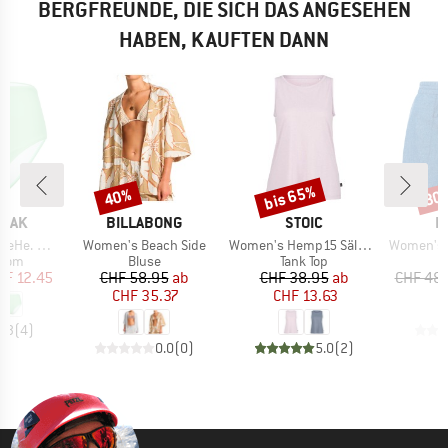
BERGFREUNDE, DIE SICH DAS ANGESEHEN
HABEN, KAUFTEN DANN
bis 65%
40%
30
Rabatt
Rabatt
Raba
MARKE
MARKE
M
PEAK
BILLABONG
STOIC
P
Artikel
Artikel
Artikel
s High Waist
Women's Beach Side
Women's Hemp15 SälkaSt. III Tank
Women's PR
ruppe
Produktgruppe
Produktgruppe
ttom
Bluse
Tank Top
eis
duzierter Preis
Preis
reduzierter Preis
Preis
reduzierter Preis
HF 12.45
CHF 58.95
ab
CHF 38.95
ab
CHF 48
CHF 35.37
CHF 13.63
4.3
(
4
)
0.0
(
0
)
5.0
(
2
)