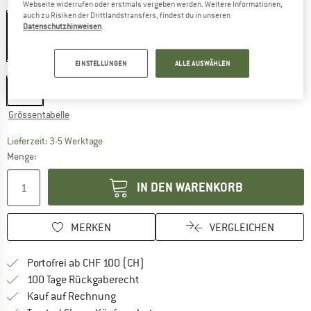
Farbe:
Mist Blue
Webseite widerrufen oder erstmals vergeben werden. Weitere Informationen,
auch zu Risiken der Drittlandstransfers, findest du in unseren
Datenschutzhinweisen
.
40%
40%
EINSTELLUNGEN
ALLE AUSWÄHLEN
Grösse:
L
L
Grössentabelle
Der Link öffnet sich in einer Infobox und beinhaltet
Lieferzeit: 3-5 Werktage
Menge:
IN DEN WARENKORB
MERKEN
VERGLEICHEN
Finde mehr Informationen zu den Ver
Portofrei ab CHF 100 (CH)
Gehe hier zu den Rückgabe-Richtlinie
100 Tage Rückgaberecht
Finde die Zahlungs-Infos hier! Öffnet sich 
Kauf auf Rechnung