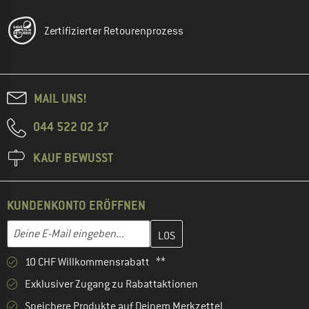
Zertifizierter Retourenprozess
MAIL UNS!
044 522 02 17
KAUF BEWUSST
KUNDENKONTO ERÖFFNEN
Gib hier deine E-Mail-Adresse ein und erstelle im nächsten Schri
E-Mail-Adresse
10 CHF Willkommensrabatt **
Exklusiver Zugang zu Rabattaktionen
Speichere Produkte auf Deinem Merkzettel