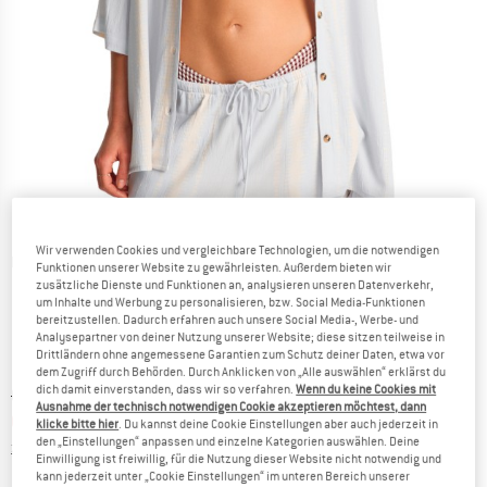
Wir verwenden Cookies und vergleichbare Technologien, um die notwendigen
Detailansichten
Funktionen unserer Website zu gewährleisten. Außerdem bieten wir
zusätzliche Dienste und Funktionen an, analysieren unseren Datenverkehr,
um Inhalte und Werbung zu personalisieren, bzw. Social Media-Funktionen
bereitzustellen. Dadurch erfahren auch unsere Social Media-, Werbe- und
Analysepartner von deiner Nutzung unserer Website; diese sitzen teilweise in
Drittländern ohne angemessene Garantien zum Schutz deiner Daten, etwa vor
dem Zugriff durch Behörden. Durch Anklicken von „Alle auswählen“ erklärst du
dich damit einverstanden, dass wir so verfahren.
Wenn du keine Cookies mit
Ursprünglicher Preis :
Preis:
CHF
58.95
Ausnahme der technisch notwendigen Cookie akzeptieren möchtest, dann
CHF
35.37
inkl. MwSt., zollfreie Lieferung
klicke bitte hier
. Du kannst deine Cookie Einstellungen aber auch jederzeit in
den „Einstellungen“ anpassen und einzelne Kategorien auswählen. Deine
Informationen zu den Versandkosten. Öffnet sich in ei
zzgl. Versandkosten
Einwilligung ist freiwillig, für die Nutzung dieser Website nicht notwendig und
kann jederzeit unter „Cookie Einstellungen“ im unteren Bereich unserer