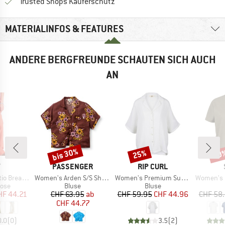
Finde alle Infos hier!
Trusted Shops Käuferschutz
MATERIALINFOS & FEATURES
ANDERE BERGFREUNDE SCHAUTEN SICH AUCH
AN
bis 30%
25%
30
Rabatt
Rabatt
Raba
KE
MARKE
MARKE
Y
PASSENGER
RIP CURL
Artikel
Artikel
Artikel
k Mid Pant
Women's Arden S/S Shirt Eco Vero
Women's Premium Surf S/S Shirt
Women's Hemp54 B
gruppe
Produktgruppe
Produktgruppe
hose
Bluse
Bluse
eis
duzierter Preis
Preis
reduzierter Preis
Preis
reduzierter Preis
HF 44.21
CHF 63.95
ab
CHF 59.95
CHF 44.96
CHF 58
CHF 44.77
0.0
(
0
)
3.5
(
2
)