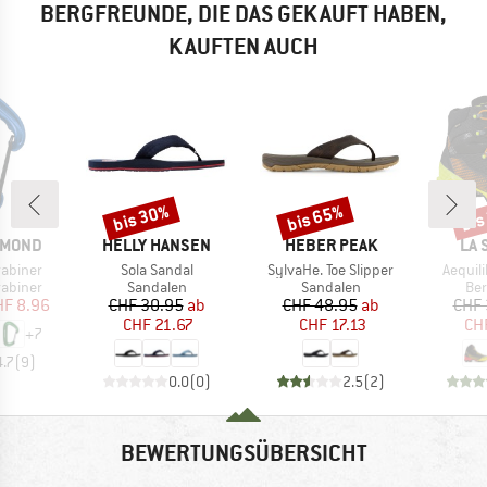
BERGFREUNDE, DIE DAS GEKAUFT HABEN,
KAUFTEN AUCH
bis 30%
bis 65%
bis
Rabatt
Rabatt
Raba
MARKE
MARKE
MA
AMOND
HELLY HANSEN
HEBER PEAK
LA 
Artikel
Artikel
Artikel
rabiner
Sola Sandal
SylvaHe. Toe Slipper
Aequil
ppe
Produktgruppe
Produktgruppe
Pro
abiner
Sandalen
Sandalen
Be
eis
duzierter Preis
Preis
reduzierter Preis
Preis
reduzierter Preis
HF 8.96
CHF 30.95
ab
CHF 48.95
ab
CHF 
CHF 21.67
CHF 17.13
CH
+
7
4.7
(
9
)
0.0
(
0
)
2.5
(
2
)
BEWERTUNGSÜBERSICHT