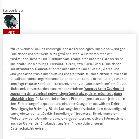
Farbe:
Blue
20%
Grösse: EU
35-47
EU
35-47
Wir verwenden Cookies und vergleichbare Technologien, um die notwendigen
Funktionen unserer Website zu gewährleisten. Außerdem bieten wir
zusätzliche Dienste und Funktionen an, analysieren unseren Datenverkehr,
Der Link öffnet sich in einer Infobox und beinhaltet
Lieferzeit: 3-5 Werktage
um Inhalte und Werbung zu personalisieren, bzw. Social Media-Funktionen
bereitzustellen. Dadurch erfahren auch unsere Social Media-, Werbe- und
Menge:
Analysepartner von deiner Nutzung unserer Website; diese sitzen teilweise in
Drittländern ohne angemessene Garantien zum Schutz deiner Daten, etwa vor
IN DEN WARENKORB
dem Zugriff durch Behörden. Durch Anklicken von „Alle auswählen“ erklärst du
dich damit einverstanden, dass wir so verfahren.
Wenn du keine Cookies mit
Ausnahme der technisch notwendigen Cookie akzeptieren möchtest, dann
klicke bitte hier
. Du kannst deine Cookie Einstellungen aber auch jederzeit in
MERKEN
VERGLEICHEN
den „Einstellungen“ anpassen und einzelne Kategorien auswählen. Deine
Einwilligung ist freiwillig, für die Nutzung dieser Website nicht notwendig und
kann jederzeit unter „Cookie Einstellungen“ im unteren Bereich unserer
Finde mehr Informationen zu den Ver
Portofrei ab CHF 100 (CH)
Webseite widerrufen oder erstmals vergeben werden. Weitere Informationen,
auch zu Risiken der Drittlandstransfers, findest du in unseren
Gehe hier zu den Rückgabe-Richtlinie
100 Tage Rückgaberecht
Datenschutzhinweisen
.
Finde die Zahlungs-Infos hier! Öffnet sich 
Kauf auf Rechnung