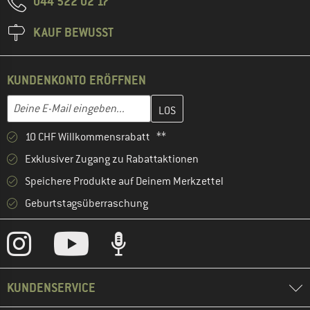
044 522 02 17
KAUF BEWUSST
KUNDENKONTO ERÖFFNEN
Gib hier deine E-Mail-Adresse ein und erstelle im nächsten Schri
E-Mail-Adresse
10 CHF Willkommensrabatt **
Exklusiver Zugang zu Rabattaktionen
Speichere Produkte auf Deinem Merkzettel
Geburtstagsüberraschung
KUNDENSERVICE