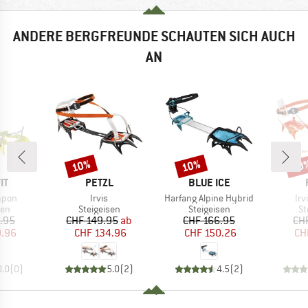
ANDERE BERGFREUNDE SCHAUTEN SICH AUCH
AN
10%
10%
10
Rabatt
Rabatt
Raba
E
MARKE
MARKE
IT
PETZL
BLUE ICE
Artikel
Artikel
Art
mpon
Irvis
Harfang Alpine Hybrid
Irv
tgruppe
Produktgruppe
Produktgruppe
Pr
sen
Steigeisen
Steigeisen
St
eis
duzierter Preis
Preis
reduzierter Preis
Preis
reduzierter Preis
.95
CHF 149.95
ab
CHF 166.95
CH
9.96
CHF 134.96
CHF 150.26
CH
0.0
(
0
)
5.0
(
2
)
4.5
(
2
)