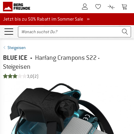
Zum Kundenkonto
Zum 
Zum Merkzettel.
Zum Produk
Jetzt bis zu 50% Rabatt im Sommer Sale
Jetzt bis zu 50% Rabatt im Sommer Sale »
Steigeisen
BLUE ICE
-
Harfang Crampons S22 -
Steigeisen
3,0
(2)