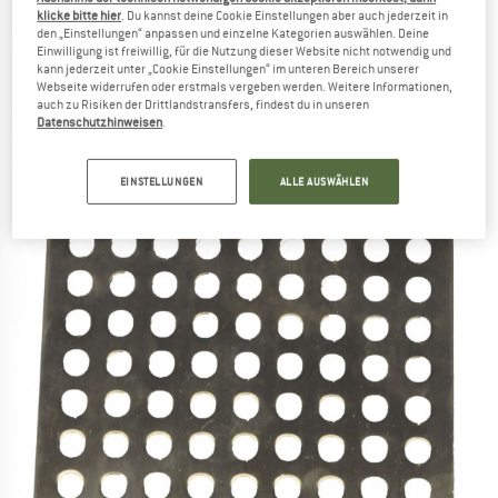
klicke bitte hier
. Du kannst deine Cookie Einstellungen aber auch jederzeit in
den „Einstellungen“ anpassen und einzelne Kategorien auswählen. Deine
BUSHCRAFT ESSENTIALS
-
Universalrost
Einwilligung ist freiwillig, für die Nutzung dieser Website nicht notwendig und
kann jederzeit unter „Cookie Einstellungen“ im unteren Bereich unserer
Bushbox LF
Webseite widerrufen oder erstmals vergeben werden. Weitere Informationen,
auch zu Risiken der Drittlandstransfers, findest du in unseren
(0)
Datenschutzhinweisen
.
EINSTELLUNGEN
ALLE AUSWÄHLEN