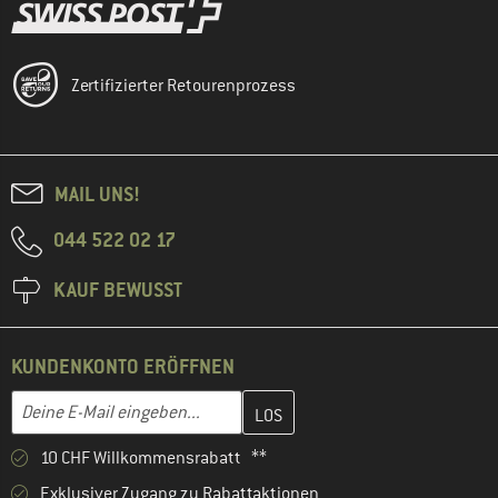
Zertifizierter Retourenprozess
MAIL UNS!
044 522 02 17
KAUF BEWUSST
KUNDENKONTO ERÖFFNEN
Gib hier deine E-Mail-Adresse ein und erstelle im nächsten Schri
E-Mail-Adresse
10 CHF Willkommensrabatt **
Exklusiver Zugang zu Rabattaktionen