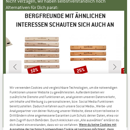
Nicht verzagen, wir haben selbstverständlich noch
Alternativen für Dich parat:
BERGFREUNDE MIT ÄHNLICHEN
INTERESSEN SCHAUTEN SICH AUCH AN
10%
25%
20
Rabatt
Rabatt
Raba
ON
MARKE
METOLIUS
MARKE
METOLIUS
M
L
ro
Artikel
Campus Rungs Set
Artikel
Campus Rung Jumbo Kit
Artikel
Singlet 
Wir verwenden Cookies und vergleichbare Technologien, um die notwendigen
ktgruppe
lm
Produktgruppe
Trainingsleisten
Produktgruppe
Trainingsleisten
Produktg
Kunstfas
Funktionen unserer Website zu gewährleisten. Außerdem bieten wir
.95
eis
duzierter Preis
CHF 68.95
Preis
reduzierter Preis
CHF 62.06
CHF 78.95
Preis
reduzierter Preis
CHF 59.21
CHF 49.
zusätzliche Dienste und Funktionen an, analysieren unseren Datenverkehr,
1.26
um Inhalte und Werbung zu personalisieren, bzw. Social Media-Funktionen
+
1
bereitzustellen. Dadurch erfahren auch unsere Social Media-, Werbe- und
5.0
(
4
)
0.0
(
0
)
Analysepartner von deiner Nutzung unserer Website; diese sitzen teilweise in
5.0
(
4
)
Drittländern ohne angemessene Garantien zum Schutz deiner Daten, etwa vor
dem Zugriff durch Behörden. Durch Anklicken von „Alle auswählen“ erklärst du
dich damit einverstanden, dass wir so verfahren.
Wenn du keine Cookies mit
Ausnahme der technisch notwendigen Cookie akzeptieren möchtest, dann