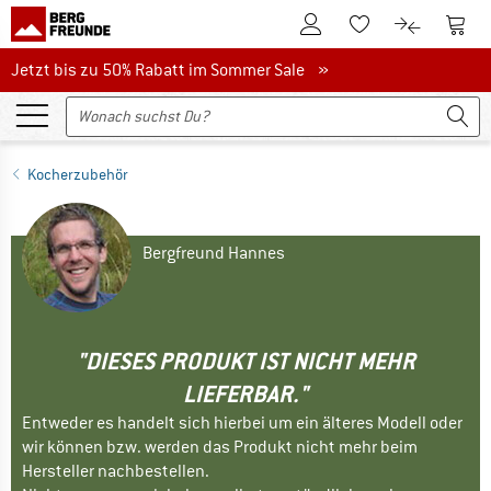
Zum Kundenkonto
Zum 
Zum Merkzettel.
Zum Produk
Jetzt bis zu 50% Rabatt im Sommer Sale
Jetzt bis zu 50% Rabatt im Sommer Sale »
Kocherzubehör
Bergfreund Hannes
"DIESES PRODUKT IST NICHT MEHR
LIEFERBAR."
Entweder es handelt sich hierbei um ein älteres Modell oder
wir können bzw. werden das Produkt nicht mehr beim
Hersteller nachbestellen.