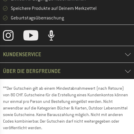
Speichere Produkte auf Deinem Merkzettel
Geburtstagsüberraschung
KUNDENSERVICE
ÜBER DIE BERGFREUNDE
**Der Gutschein gilt ab einem Mindestabnahmewert (nach Retoure)
von 80 CHF. Gutscheine für die Erstellung eines Kundenkontos können
nur einmal pro Person und Bestellung eingelöst werden. Nicht
anwendbar auf die Kategorien Bücher & Karten, Outdoor Lebensmittel
sowie Gutscheine. Keine Barauszahlung möglich. Nicht mit anderen
Codes kombinierbar. Der Gutschein darf nicht weitergegeben oder
veröffentlicht werden.