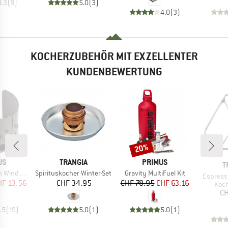
4.3
(
8
)
5.0
(
3
)
4.0
(
3
)
KOCHERZUBEHÖR MIT EXZELLENTER
KUNDENBEWERTUNG
20%
Rabatt
MARKE
MARKE
US
TRANGIA
PRIMUS
M
T
Artikel
Artikel
Gaskartuschen
Spirituskocher Winter-Set
Gravity MultiFuel Kit
Artikel
Espress
eis
duzierter Preis
Preis
Preis
reduzierter Preis
HF 13.56
CHF 34.95
CHF 78.95
CHF 63.16
Prod
Koch
CH
.5
(
19
)
5.0
(
1
)
5.0
(
1
)