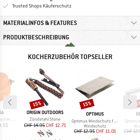
Finde alle Infos hier!
Trusted Shops Käuferschutz
MATERIALINFOS & FEATURES
PRODUKTBESCHREIBUNG
KOCHERZUBEHÖR TOPSELLER
15%
15%
15
Rabatt
Rabatt
Raba
E
MARKE
IA
ORIGIN OUTDOORS
MARKE
M
OPTIMUS
O
Artikel
ackbeutel
Zündstahl Stone
Artikel
Artikel
Optimus Windschutz für Nova & Nova+
Optimus
eis
Preis
reduzierter Preis
8.55
CHF 14.95
CHF 12.71
Produktgruppe
Pr
Windschutz
Anz
Preis
reduzierter Preis
CHF 12.95
CHF 11.01
CHF 17.