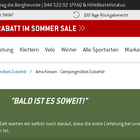
Ruf uns an unter
rag die Bergfreunde
|
044 522 02 17
FAQ & Hilfe
Bestellstatus
Finde die Zahlungs-Infos hier! Öffnet sich in einer Infobox
Gehe h
t TWINT
100 Tage Rückgaberecht
stung
Klettern
Velo
Winter
Alle Sportarten
Marke
möbel-Zubehör
/
Ama Kissen - Campingmöbel-Zubehör
"BALD IST ES SOWEIT!"
r Zeit warten wir selbst noch darauf, dass die erste Lieferung bei u
 ist: