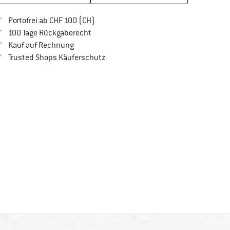
Finde mehr Informationen zu den Versan
Portofrei ab CHF 100 (CH)
Gehe hier zu den Rückgabe-Richtlinien Öf
100 Tage Rückgaberecht
Finde die Zahlungs-Infos hier! Öffnet sich in 
Kauf auf Rechnung
Finde alle Infos hier!
Trusted Shops Käuferschutz