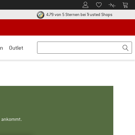
Zum Kundenkonto
Zum 
Zum Merkzettel.
Zum Produk
ier zu den Rückgabe-Richtlinien Öffnet sich in einer Infobox
Finde alle In
4.79 von 5 Sternen
bei Trusted Shops
n
Outlet
ns ankommt.