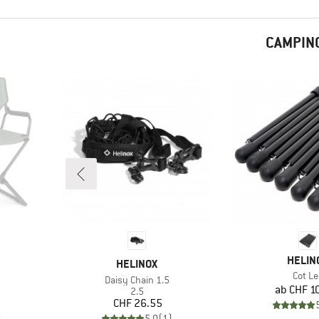
CAMPIN
MARKE
HELIN
MARKE
HELINOX
Artikel
Cot Le
Artikel
Daisy Chain 1.5
Pr
ab
CHF 1
e
Produktgruppe
2.5
Preis
CHF 26.55
)
5.0
(
1
)