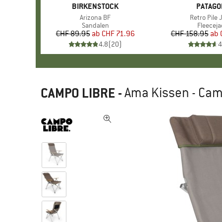
MARKE
BIRKENSTOCK
MARKE
PATAGO
Artikel
Arizona BF
Artikel
Retro Pile 
Produktgruppe
Sandalen
Produkt
Fleeceja
CHF 89.95
ab
Preis
reduzierter Preis
CHF 71.96
CHF 158.95
ab
Pr
re
4.8
(
20
)
4
CAMPO LIBRE
-
Ama Kissen - Ca