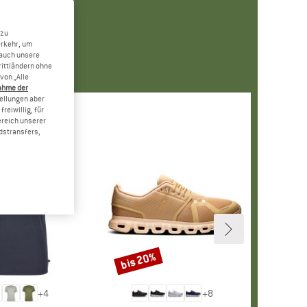
 zu
erkehr, um
 auch unsere
rittländern ohne
von „Alle
ahme der
tellungen aber
reiwillig, für
ereich unserer
dstransfers,
bis 20%
Rabatt
+
4
+
8