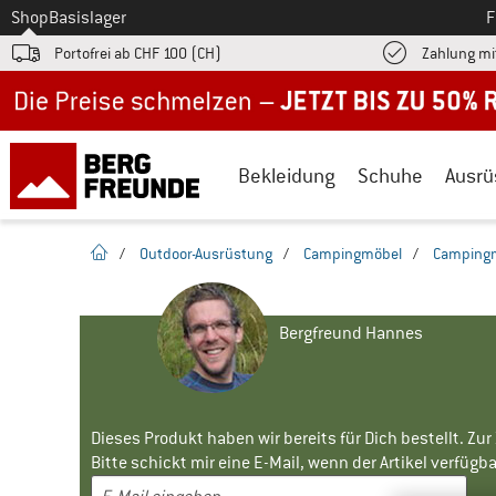
Zum
Shop
Basislager
F
Portofrei ab CHF 100 (CH)
Zahlung mi
Jetzt bis zu 50% Rabatt im Sommer Sale
Bekleidung
Schuhe
Ausrü
Startseite
/
Outdoor-Ausrüstung
/
Campingmöbel
/
Camping
Bergfreund Hannes
Dieses Produkt haben wir bereits für Dich bestellt. Zu
Bitte schickt mir eine E-Mail, wenn der Artikel verfügbar