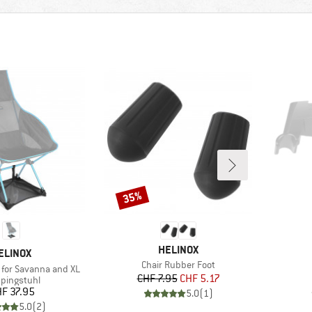
35%
Rabatt
MARKE
HELINOX
ARKE
ELINOX
Artikel
Chair Rubber Foot
 for Savanna and XL
Preis
reduzierter Preis
CHF 7.95
CHF 5.17
duktgruppe
pingstuhl
Preis
F 37.95
5.0
(
1
)
5.0
(
2
)