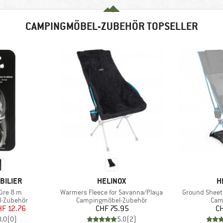
CAMPINGMÖBEL-ZUBEHÖR TOPSELLER
MARKE
M
BILIER
HELINOX
H
Artikel
Artikel
re 8 m
Warmers Fleece for Savanna/Playa
Ground Sheet
e
Produktgruppe
Pro
-Zubehör
Campingmöbel-Zubehör
Cam
eis
duzierter Preis
Preis
HF 12.76
CHF 75.95
CH
0.0
(
0
)
5.0
(
2
)