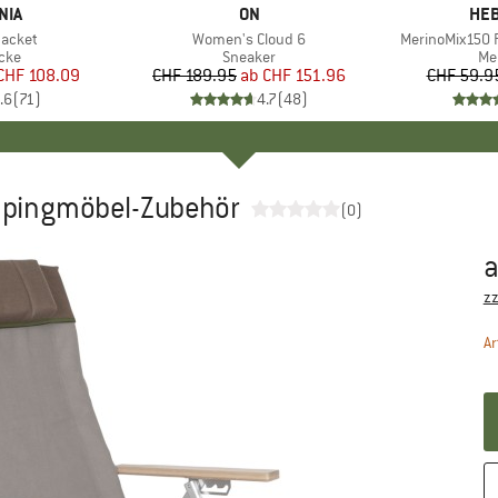
NIA
MARKE
ON
MA
HEB
Jacket
Artikel
Women's Cloud 6
Artikel
MerinoMix150 P
gruppe
cke
Produktgruppe
Sneaker
Pr
Me
eis
duzierter Preis
CHF 108.09
CHF 189.95
ab
Preis
reduzierter Preis
CHF 151.96
CHF 59.9
.6
(
71
)
4.7
(
48
)
mpingmöbel-Zubehör
(0)
Pr
zz
Ar