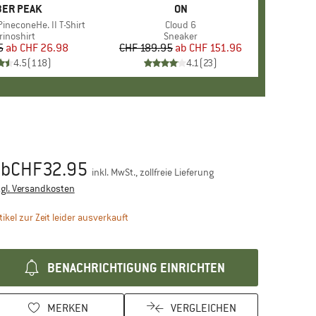
RKE
ER PEAK
MARKE
ON
ineconeHe. II T-Shirt
Artikel
Cloud 6
oduktgruppe
rinoshirt
Produktgruppe
Sneaker
5
ab
Preis
reduzierter Preis
CHF 26.98
CHF 189.95
ab
Preis
reduzierter Preis
CHF 151.96
4.5
(
118
)
4.1
(
23
)
ab
CHF
32.95
eis:
inkl. MwSt., zollfreie Lieferung
Informationen zu den Versandkosten. Öffnet sich in einer 
gl. Versandkosten
Der Link öffnet sich in einer Infobox und bein
tikel zur Zeit leider ausverkauft
BENACHRICHTIGUNG EINRICHTEN
MERKEN
VERGLEICHEN