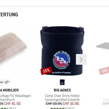
WERTUNG
15%
10%
Rabatt
Rabat
E
MARKE
A MOBILIER
BIG AGNES
Artikel
auflage Für Relaxliegen
Camp Chair Drink Holder
uktgruppe
Produktgruppe
Pro
ehandtuch
Campingmöbel-Zubehör
Cam
Preis
reduzierter Preis
Preis
reduzierter Preis
95
CHF 41.56
CHF 19.95
CHF 16.96
CHF
5.0
(
1
)
5.0
(
1
)