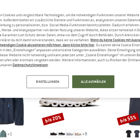
n Cookies und vergleichbare Technologien, um die notwendigen Funktionen unserer Website
n. Außerdem bieten wir zusätzliche Dienste und Funktionen an, analysieren unseren Datenv
Werbung zu personalisieren, bzw. Social Media-Funktionen bereitzustellen. Dadurch erfahren
, Werbe- und Analysepartner von deiner Nutzung unserer Website; diese sitzen teilweise in D
Garantien zum Schutz deiner Daten, etwa vor dem Zugriff durch Behörden. Durch Anklicken 
rklärst du dich damit einverstanden, dass wir so verfahren.
Wenn du keine Cookies mit Ausn
TOPSELLER IM SHOP
twendigen Cookie akzeptieren möchtest, dann klicke bitte hier
. Du kannst deine Cookie Eins
t in den „Einstellungen“ anpassen und einzelne Kategorien auswählen. Deine Einwilligung ist f
dieser Website nicht notwendig und kann jederzeit unter „Cookie Einstellungen“ im unteren B
errufen oder erstmals vergeben werden. Weitere Informationen, auch zu Risiken der Drittlan
n unseren
Datenschutzhinweisen
.
EINSTELLUNGEN
ALLE AUSWÄHLEN
bis 20%
bis 55%
Rabatt
Rabatt
+
1
+
9