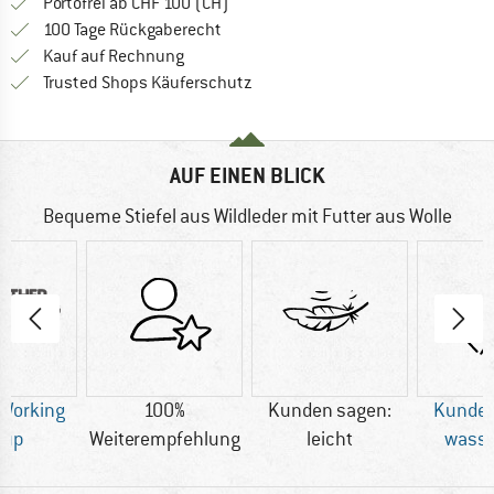
Finde mehr Informationen zu den Ver
Portofrei ab CHF 100 (CH)
Gehe hier zu den Rückgabe-Richtlinie
100 Tage Rückgaberecht
Finde die Zahlungs-Infos hier! Öffnet sich 
Kauf auf Rechnung
Finde alle Infos hier!
Trusted Shops Käuferschutz
AUF EINEN BLICK
Bequeme Stiefel aus Wildleder mit Futter aus Wolle
 Working
100%
Kunden sagen:
Kunden
oup
Weiterempfehlung
leicht
wasse