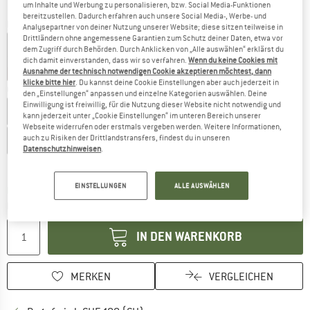
um Inhalte und Werbung zu personalisieren, bzw. Social Media-Funktionen
bereitzustellen. Dadurch erfahren auch unsere Social Media-, Werbe- und
Farbe:
Tan
Analysepartner von deiner Nutzung unserer Website; diese sitzen teilweise in
Drittländern ohne angemessene Garantien zum Schutz deiner Daten, etwa vor
dem Zugriff durch Behörden. Durch Anklicken von „Alle auswählen“ erklärst du
dich damit einverstanden, dass wir so verfahren.
Wenn du keine Cookies mit
Ausnahme der technisch notwendigen Cookie akzeptieren möchtest, dann
55%
55%
klicke bitte hier
. Du kannst deine Cookie Einstellungen aber auch jederzeit in
Grösse: EU
40
den „Einstellungen“ anpassen und einzelne Kategorien auswählen. Deine
Einwilligung ist freiwillig, für die Nutzung dieser Website nicht notwendig und
EU
36
EU
37
EU
38
EU
39
EU
40
kann jederzeit unter „Cookie Einstellungen“ im unteren Bereich unserer
Webseite widerrufen oder erstmals vergeben werden. Weitere Informationen,
auch zu Risiken der Drittlandstransfers, findest du in unseren
EU
41
Datenschutzhinweisen
.
Grössentabelle
EINSTELLUNGEN
ALLE AUSWÄHLEN
Der Link öffnet sich in einer Infobox und beinhaltet
Lieferzeit: 3-5 Werktage
Menge:
IN DEN WARENKORB
MERKEN
VERGLEICHEN