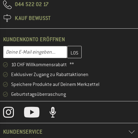
044 522 02 17
KAUF BEWUSST
KUNDENKONTO ERÖFFNEN
Gib hier deine E-Mail-Adresse ein und erstelle im nächsten Schri
E-Mail-Adresse
10 CHF Willkommensrabatt **
Exklusiver Zugang zu Rabattaktionen
Speichere Produkte auf Deinem Merkzettel
Geburtstagsüberraschung
KUNDENSERVICE