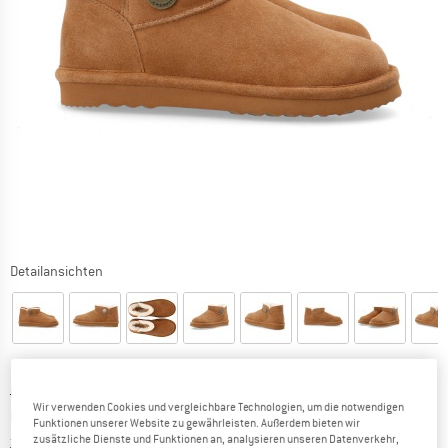
Detailansichten
Ursprünglicher Preis :
Preis:
CHF
119.95
Wir verwenden Cookies und vergleichbare Technologien, um die notwendigen
CHF
53.98
inkl. MwSt., zollfreie Lieferung
Funktionen unserer Website zu gewährleisten. Außerdem bieten wir
Informationen zu den Versandkosten. Öffnet sich in ei
zusätzliche Dienste und Funktionen an, analysieren unseren Datenverkehr,
zzgl. Versandkosten