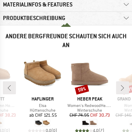
MATERIALINFOS & FEATURES
PRODUKTBESCHREIBUNG
ANDERE BERGFREUNDE SCHAUTEN SICH AUCH
AN
59%
60
Rabatt
Raba
MARKE
MARKE
MARKE
TT
HAFLINGER
HEBER PEAK
GRAND 
Artikel
Artikel
Artik
 Slipper
Elsa
Women's RedwoodHe. Wool WP Winter Boots
Wome
ruppe
Produktgruppe
Produktgruppe
Pro
huhe
Hüttenschuhe
Winterschuhe
Win
eis
duzierter Preis
Preis
Preis
reduzierter Preis
HF 38.23
ab
CHF 121.55
CHF 74.95
CHF 30.73
CHF 146
0.0
(
0
)
0.0
(
0
)
4.0
(
7
)