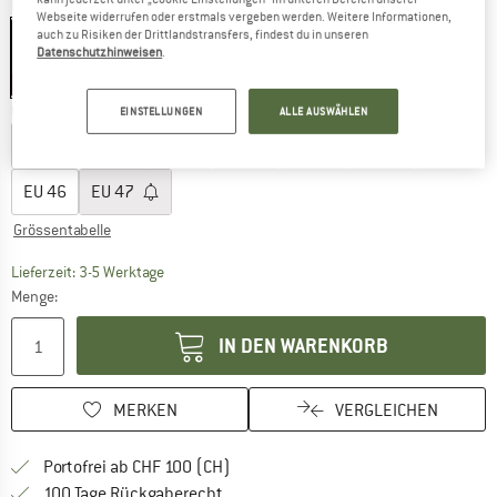
Farbe:
Stone Blue / Light Gray / Blue
Webseite widerrufen oder erstmals vergeben werden. Weitere Informationen,
auch zu Risiken der Drittlandstransfers, findest du in unseren
Datenschutzhinweisen
.
40%
Grösse wählen:
EINSTELLUNGEN
ALLE AUSWÄHLEN
EU
39
EU
40
EU
41
EU
42
EU
43
EU
44
EU
45
EU
46
EU
47
Grössentabelle
Der Link öffnet sich in einer Infobox und beinhaltet
Lieferzeit: 3-5 Werktage
Menge:
IN DEN WARENKORB
MERKEN
VERGLEICHEN
Finde mehr Informationen zu den Ver
Portofrei ab CHF 100 (CH)
Gehe hier zu den Rückgabe-Richtlinie
100 Tage Rückgaberecht