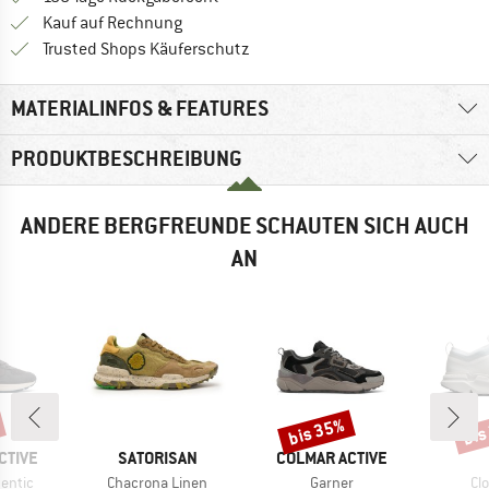
Finde die Zahlungs-Infos hier! Öffnet sich 
Kauf auf Rechnung
Finde alle Infos hier!
Trusted Shops Käuferschutz
MATERIALINFOS & FEATURES
PRODUKTBESCHREIBUNG
ANDERE BERGFREUNDE SCHAUTEN SICH AUCH
AN
bis 35%
bis
Rabatt
Raba
MARKE
MARKE
CTIVE
SATORISAN
COLMAR ACTIVE
Artikel
Artikel
Art
hentic
Chacrona Linen
Garner
Cl