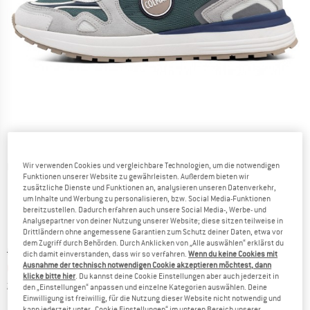
Wir verwenden Cookies und vergleichbare Technologien, um die notwendigen
Detailansichten
Funktionen unserer Website zu gewährleisten. Außerdem bieten wir
zusätzliche Dienste und Funktionen an, analysieren unseren Datenverkehr,
um Inhalte und Werbung zu personalisieren, bzw. Social Media-Funktionen
bereitzustellen. Dadurch erfahren auch unsere Social Media-, Werbe- und
Analysepartner von deiner Nutzung unserer Website; diese sitzen teilweise in
Drittländern ohne angemessene Garantien zum Schutz deiner Daten, etwa vor
dem Zugriff durch Behörden. Durch Anklicken von „Alle auswählen“ erklärst du
Ursprünglicher Preis :
Preis:
CHF
132.95
dich damit einverstanden, dass wir so verfahren.
Wenn du keine Cookies mit
Ausnahme der technisch notwendigen Cookie akzeptieren möchtest, dann
CHF
79.77
inkl. MwSt., zollfreie Lieferung
klicke bitte hier
. Du kannst deine Cookie Einstellungen aber auch jederzeit in
Informationen zu den Versandkosten. Öffnet sich in ei
zzgl. Versandkosten
den „Einstellungen“ anpassen und einzelne Kategorien auswählen. Deine
Einwilligung ist freiwillig, für die Nutzung dieser Website nicht notwendig und
kann jederzeit unter „Cookie Einstellungen“ im unteren Bereich unserer