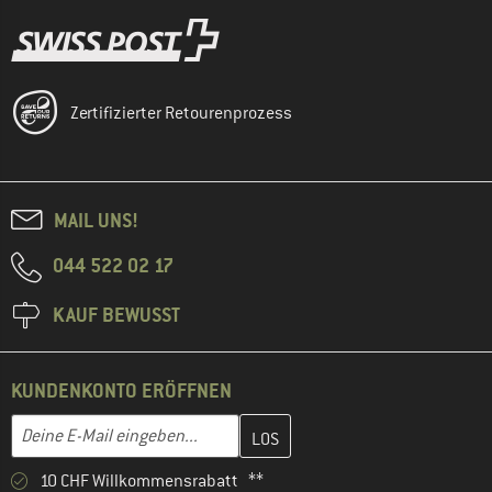
Zertifizierter Retourenprozess
MAIL UNS!
044 522 02 17
KAUF BEWUSST
KUNDENKONTO ERÖFFNEN
Gib hier deine E-Mail-Adresse ein und erstelle im nächsten Schri
E-Mail-Adresse
10 CHF Willkommensrabatt **