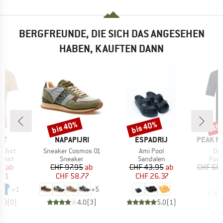
BERGFREUNDE, DIE SICH DAS ANGESEHEN
HABEN, KAUFTEN DANN
bis 40%
bis 40%
45
Rabatt
Rabatt
Raba
E
MARKE
MARKE
MARKE
UT
NAPAPIJRI
ESPADRIJ
PEAK P
Artikel
Artikel
Arti
-Shirt
Sneaker Cosmos 01
Ami Pool
Del
ruppe
Produktgruppe
Produktgruppe
Prod
shirt
Sneaker
Sandalen
Funk
eis
duzierter Preis
Preis
reduzierter Preis
Preis
reduzierter Preis
95
ab
CHF 97.95
ab
CHF 43.95
ab
CHF 68
.21
CHF 58.77
CHF 26.37
+
1
+
5
0.0
(
0
)
4.0
(
3
)
5.0
(
1
)