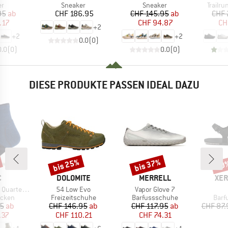
ktgruppe
Produktgruppe
Produktgruppe
Produk
er
Sneaker
Sneaker
Trailr
eis
duzierter Preis
Preis
Preis
reduzierter Preis
95
ab
CHF 186.95
CHF 145.95
ab
CHF 
.17
CHF 94.87
CH
+
2
+
2
+
2
0.0
(
0
)
0.0
(
0
)
0.0
(
0
)
DIESE PRODUKTE PASSEN IDEAL DAZU
bis 25%
bis 37%
40
Rabatt
Rabatt
Raba
KE
MARKE
MARKE
MA
C
DOLOMITE
MERRELL
XER
Artikel
Artikel
 Socks Tech
54 Low Evo
Vapor Glove 7
ruppe
Produktgruppe
Produktgruppe
Prod
cken
Freizeitschuhe
Barfussschuhe
Barf
eis
duzierter Preis
Preis
reduzierter Preis
Preis
reduzierter Preis
95
ab
CHF 146.95
ab
CHF 117.95
ab
CHF 87.
.37
CHF 110.21
CHF 74.31