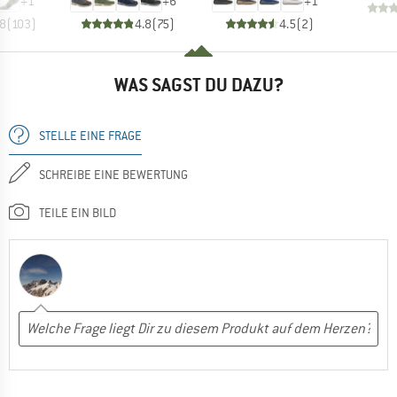
+
1
+
6
+
1
.8
(
103
)
4.8
(
75
)
4.5
(
2
)
WAS SAGST DU DAZU?
STELLE EINE FRAGE
SCHREIBE EINE BEWERTUNG
TEILE EIN BILD