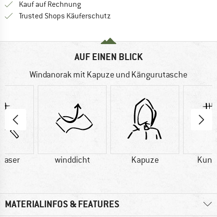
Finde die Zahlungs-Infos hier! Öffnet sich 
Kauf auf Rechnung
Finde alle Infos hier!
Trusted Shops Käuferschutz
AUF EINEN BLICK
Windanorak mit Kapuze und Kängurutasche
faser
winddicht
Kapuze
Kuns
MATERIALINFOS & FEATURES