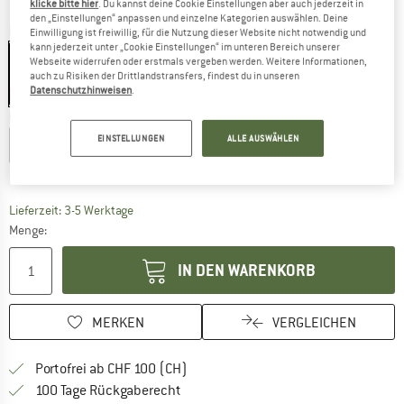
klicke bitte hier
. Du kannst deine Cookie Einstellungen aber auch jederzeit in
den „Einstellungen“ anpassen und einzelne Kategorien auswählen. Deine
Farbe:
Dark Stone / White
Einwilligung ist freiwillig, für die Nutzung dieser Website nicht notwendig und
kann jederzeit unter „Cookie Einstellungen“ im unteren Bereich unserer
Webseite widerrufen oder erstmals vergeben werden. Weitere Informationen,
auch zu Risiken der Drittlandstransfers, findest du in unseren
Datenschutzhinweisen
.
25%
25%
25%
Grösse wählen:
EINSTELLUNGEN
ALLE AUSWÄHLEN
XS
S
M
L
XL
Grössentabelle
Der Link öffnet sich in einer Infobox und beinhaltet
Lieferzeit: 3-5 Werktage
Menge:
IN DEN WARENKORB
MERKEN
VERGLEICHEN
Finde mehr Informationen zu den Ver
Portofrei ab CHF 100 (CH)
Gehe hier zu den Rückgabe-Richtlinie
100 Tage Rückgaberecht