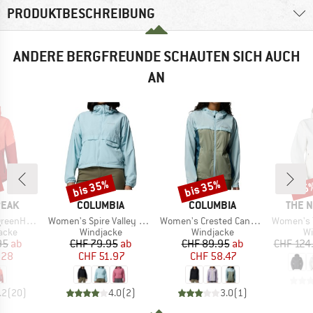
PRODUKTBESCHREIBUNG
ANDERE BERGFREUNDE SCHAUTEN SICH AUCH
AN
bis 35%
bis 35%
25
Rabatt
Rabatt
Raba
MARKE
MARKE
MARK
PEAK
COLUMBIA
COLUMBIA
THE 
Artikel
Artikel
Artikel
 Light Jacket
Women's Spire Valley Cropped Windbreaker
Women's Crested Canyon Windbreaker
Women's TNF C
ruppe
Produktgruppe
Produktgruppe
Pr
jacke
Windjacke
Windjacke
Wi
eis
duzierter Preis
Preis
reduzierter Preis
Preis
reduzierter Preis
95
ab
CHF 79.95
ab
CHF 89.95
ab
CHF 124
.28
CHF 51.97
CHF 58.47
.2
(
20
)
4.0
(
2
)
3.0
(
1
)