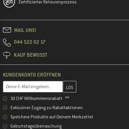
Zertifizierter Retourenprozess
MAIL UNS!
044 522 02 17
KAUF BEWUSST
KUNDENKONTO ERÖFFNEN
Gib hier deine E-Mail-Adresse ein und erstelle im nächsten Schri
E-Mail-Adresse
10 CHF Willkommensrabatt **
Exklusiver Zugang zu Rabattaktionen
Speichere Produkte auf Deinem Merkzettel
Geburtstagsüberraschung