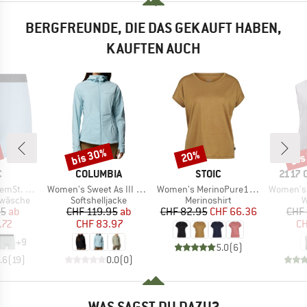
BERGFREUNDE, DIE DAS GEKAUFT HABEN,
KAUFTEN AUCH
bis 30%
bis
20%
Rabatt
Rabatt
Raba
KE
MARKE
MARKE
MARK
C
COLUMBIA
STOIC
2117 
Artikel
Artikel
Artikel
t. Boxer
Women's Sweet As III Hooded Softshell
Women's MerinoPure180 HaldenSt. T-Shirt
Women's 
ppe
Produktgruppe
Produktgruppe
P
rwäsche
Softshelljacke
Merinoshirt
W
eis
duzierter Preis
Preis
reduzierter Preis
Preis
reduzierter Preis
95
ab
CHF 119.95
ab
CHF 82.95
CHF 66.36
CHF 
.72
CHF 83.97
CH
+
9
5.0
(
6
)
.6
(
19
)
0.0
(
0
)
WAS SAGST DU DAZU?