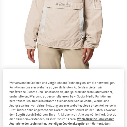
Detailansichten
Wir verwenden Cookies und vergleichbare Technologien, um die notwendigen
Funktionen unserer Website zu gewährleisten. Außerdem bieten wir
zusätzliche Dienste und Funktionen an, analysieren unseren Datenverkehr,
um Inhalte und Werbung zu personalisieren, bzw. Social Media-Funktionen
bereitzustellen. Dadurch erfahren auch unsere Social Media-, Werbe- und
Analysepartner von deiner Nutzung unserer Website; diese sitzen teilweise in
Drittländern ohne angemessene Garantien zum Schutz deiner Daten, etwa vor
Ursprünglicher Preis :
Preis:
CHF
84.95
dem Zugriff durch Behörden. Durch Anklicken von „Alle auswählen“ erklärst du
CHF
63.71
inkl. MwSt., zollfreie Lieferung
dich damit einverstanden, dass wir so verfahren.
Wenn du keine Cookies mit
Ausnahme der technisch notwendigen Cookie akzeptieren möchtest, dann
Informationen zu den Versandkosten. Öffnet sich in ei
zzgl. Versandkosten