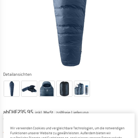
Detailansichten
Preis:
ab
CHF
235.95
inkl. MwSt., zollfreie Lieferung
Schweiz. Informationen zu den Versand
Versandkostenfrei
(CH)
Wir verwenden Cookies und vergleichbare Technologien, um die notwendigen
Der Link öffnet sich in einer Infobox und 
Artikel zur Zeit leider ausverkauft
Funktionen unserer Website zu gewährleisten. Außerdem bieten wir