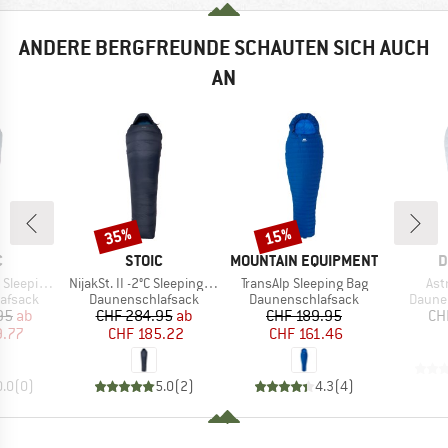
ANDERE BERGFREUNDE SCHAUTEN SICH AUCH
AN
35%
15%
Rabatt
Rabatt
KE
MARKE
MARKE
M
C
STOIC
MOUNTAIN EQUIPMENT
D
Artikel
Artikel
Arti
eping Bag
NijakSt. II -2°C Sleeping Bag
TransAlp Sleeping Bag
Ast
ppe
Produktgruppe
Produktgruppe
Produ
afsack
Daunenschlafsack
Daunenschlafsack
Daune
eis
duzierter Preis
Preis
reduzierter Preis
Preis
reduzierter Preis
95
ab
CHF 284.95
ab
CHF 189.95
CH
9.77
CHF 185.22
CHF 161.46
0.0
(
0
)
5.0
(
2
)
4.3
(
4
)