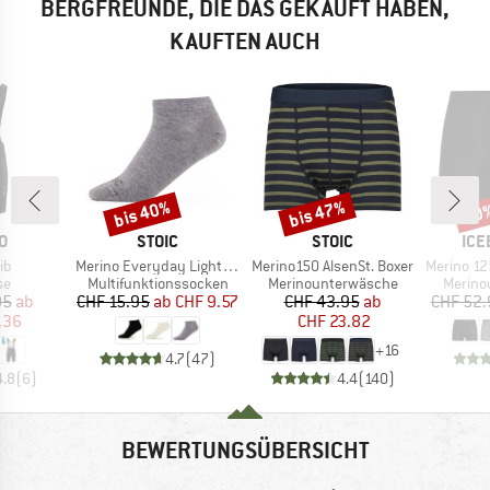
BERGFREUNDE, DIE DAS GEKAUFT HABEN,
KAUFTEN AUCH
bis 40%
bis 47%
20
Rabatt
Rabatt
Raba
E
MARKE
MARKE
MA
O
STOIC
STOIC
ICE
Artikel
Artikel
Artikel
Bib
Merino Everyday Light No Show Socks
Merino150 AlsenSt. Boxer
Merino 125 Cool-L
tgruppe
Produktgruppe
Produktgruppe
Produk
se
Multifunktionssocken
Merinounterwäsche
Merino
eis
duzierter Preis
Preis
reduzierter Preis
Preis
reduzierter Preis
95
ab
CHF 15.95
ab
CHF 9.57
CHF 43.95
ab
CHF 52.
.36
CHF 23.82
+
16
4.7
(
47
)
4.8
(
6
)
4.4
(
140
)
BEWERTUNGSÜBERSICHT