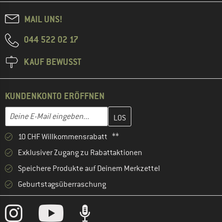
MAIL UNS!
044 522 02 17
KAUF BEWUSST
KUNDENKONTO ERÖFFNEN
Gib hier deine E-Mail-Adresse ein und erstelle im nächsten Schri
E-Mail-Adresse
10 CHF Willkommensrabatt **
Exklusiver Zugang zu Rabattaktionen
Speichere Produkte auf Deinem Merkzettel
Geburtstagsüberraschung