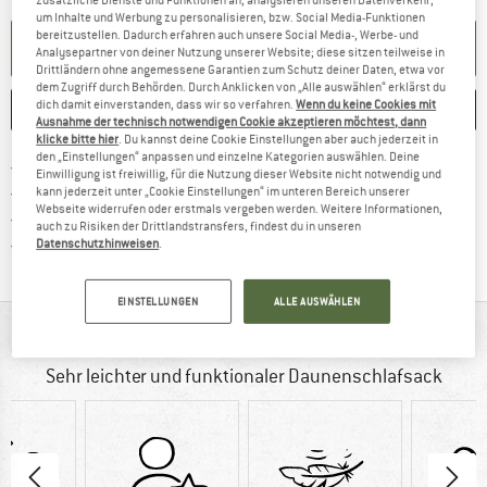
zusätzliche Dienste und Funktionen an, analysieren unseren Datenverkehr,
um Inhalte und Werbung zu personalisieren, bzw. Social Media-Funktionen
bereitzustellen. Dadurch erfahren auch unsere Social Media-, Werbe- und
BENACHRICHTIGUNG EINRICHTEN
Analysepartner von deiner Nutzung unserer Website; diese sitzen teilweise in
Drittländern ohne angemessene Garantien zum Schutz deiner Daten, etwa vor
dem Zugriff durch Behörden. Durch Anklicken von „Alle auswählen“ erklärst du
dich damit einverstanden, dass wir so verfahren.
Wenn du keine Cookies mit
MERKEN
VERGLEICHEN
Ausnahme der technisch notwendigen Cookie akzeptieren möchtest, dann
klicke bitte hier
. Du kannst deine Cookie Einstellungen aber auch jederzeit in
den „Einstellungen“ anpassen und einzelne Kategorien auswählen. Deine
Finde mehr Informationen zu den Ver
Portofrei ab CHF 100 (CH)
Einwilligung ist freiwillig, für die Nutzung dieser Website nicht notwendig und
Gehe hier zu den Rückgabe-Richtlinie
100 Tage Rückgaberecht
kann jederzeit unter „Cookie Einstellungen“ im unteren Bereich unserer
Webseite widerrufen oder erstmals vergeben werden. Weitere Informationen,
Finde die Zahlungs-Infos hier! Öffnet sich 
Kauf auf Rechnung
auch zu Risiken der Drittlandstransfers, findest du in unseren
Finde alle Infos hier!
Trusted Shops Käuferschutz
Datenschutzhinweisen
.
EINSTELLUNGEN
ALLE AUSWÄHLEN
AUF EINEN BLICK
Sehr leichter und funktionaler Daunenschlafsack