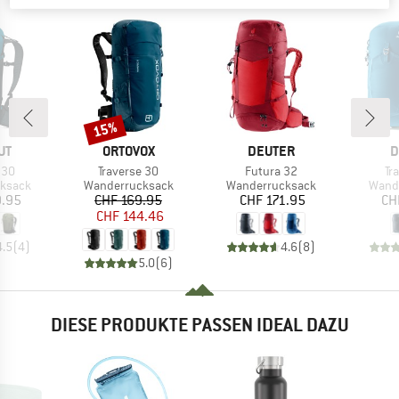
15%
Rabatt
E
MARKE
MARKE
M
UT
ORTOVOX
DEUTER
D
Artikel
Artikel
Art
 30
Traverse 30
Futura 32
Tra
uppe
Produktgruppe
Produktgruppe
Produ
ksack
Wanderrucksack
Wanderrucksack
Wand
eis
Preis
reduzierter Preis
Preis
9.95
CHF 169.95
CHF 171.95
CH
CHF 144.46
4.5
(
4
)
4.6
(
8
)
5.0
(
6
)
DIESE PRODUKTE PASSEN IDEAL DAZU