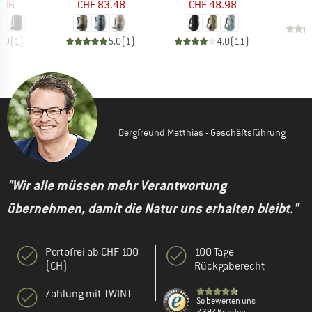
.16
CHF 83.48
CHF 48.98
3.0
(
1
)
5.0
(
1
)
4.0
(
11
)
Bergfreund Matthias - Geschäftsführung
"Wir alle müssen mehr Verantwortung
übernehmen, damit die Natur uns erhalten bleibt."
Portofrei ab CHF 100
100 Tage
(CH)
Rückgaberecht
Zahlung mit TWINT
So bewerten uns