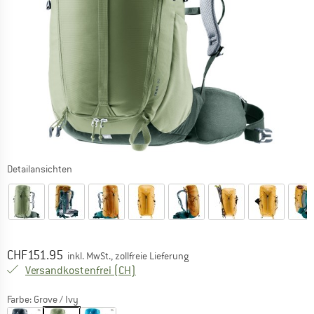
Detailansichten
Preis:
CHF
151.95
inkl. MwSt., zollfreie Lieferung
Schweiz. Informationen zu den Versand
Versandkostenfrei
(CH)
Farbe:
Grove / Ivy