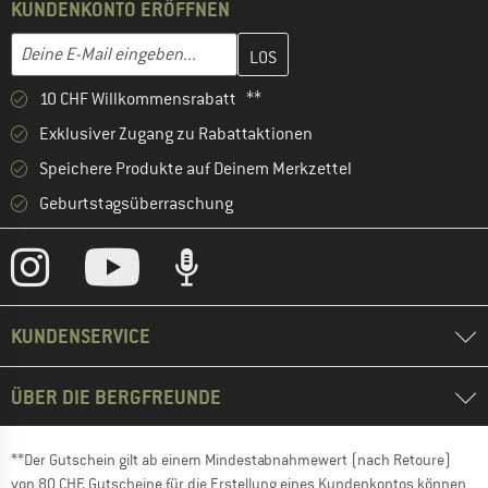
KUNDENKONTO ERÖFFNEN
Gib hier deine E-Mail-Adresse ein und erstelle im nächsten Schri
E-Mail-Adresse
10 CHF Willkommensrabatt **
Exklusiver Zugang zu Rabattaktionen
Speichere Produkte auf Deinem Merkzettel
Geburtstagsüberraschung
KUNDENSERVICE
ÜBER DIE BERGFREUNDE
**Der Gutschein gilt ab einem Mindestabnahmewert (nach Retoure)
von 80 CHF. Gutscheine für die Erstellung eines Kundenkontos können