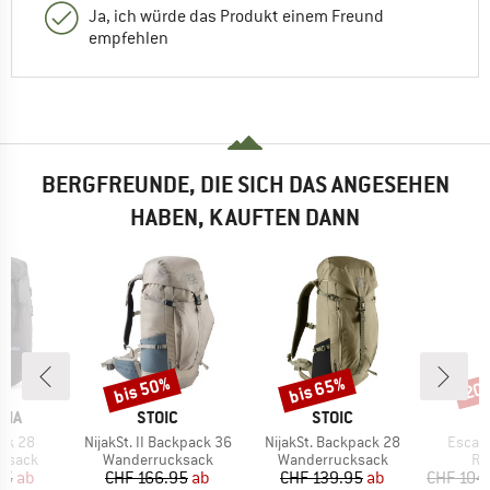
Ja, ich würde das Produkt einem Freund
empfehlen
BERGFREUNDE, DIE SICH DAS ANGESEHEN
HABEN, KAUFTEN DANN
bis 50%
bis 65%
20
Rabatt
Rabatt
Raba
MARKE
MARKE
NIA
STOIC
STOIC
Artikel
Artikel
Artikel
ack 28
NijakSt. II Backpack 36
NijakSt. Backpack 28
Escape
uppe
Produktgruppe
Produktgruppe
Pr
ksack
Wanderrucksack
Wanderrucksack
Re
eis
duzierter Preis
Preis
reduzierter Preis
Preis
reduzierter Preis
95
ab
CHF 166.95
ab
CHF 139.95
ab
CHF 104