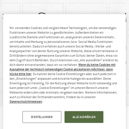
Wir verwenden Cookies und vergleichbare Technologien, um die notwendigen
Funktionen unserer Website zu gewährleisten. Außerdem bieten wir
zusätzliche Dienste und Funktionen an, analysieren unseren Datenverkehr,
um Inhalte und Werbung zu personalisieren, bzw. Social Media-Funktionen
0 g
100%
Kunden sagen:
Kunden
bereitzustellen. Dadurch erfahren auch unsere Social Media-, Werbe- und
Analysepartner von deiner Nutzung unserer Website; diese sitzen teilweise in
Weiterempfehlung
leicht
gu
Drittländern ohne angemessene Garantien zum Schutz deiner Daten, etwa vor
dem Zugriff durch Behörden. Durch Anklicken von „Alle auswählen“ erklärst du
Trage
dich damit einverstanden, dass wir so verfahren.
Wenn du keine Cookies mit
Ausnahme der technisch notwendigen Cookie akzeptieren möchtest, dann
klicke bitte hier
. Du kannst deine Cookie Einstellungen aber auch jederzeit in
den „Einstellungen“ anpassen und einzelne Kategorien auswählen. Deine
Einwilligung ist freiwillig, für die Nutzung dieser Website nicht notwendig und
MATERIALINFOS & FEATURES
kann jederzeit unter „Cookie Einstellungen“ im unteren Bereich unserer
Webseite widerrufen oder erstmals vergeben werden. Weitere Informationen,
auch zu Risiken der Drittlandstransfers, findest du in unseren
PRODUKTBESCHREIBUNG
Datenschutzhinweisen
.
ANDERE BERGFREUNDE SCHAUTEN SICH AUCH
EINSTELLUNGEN
ALLE AUSWÄHLEN
AN