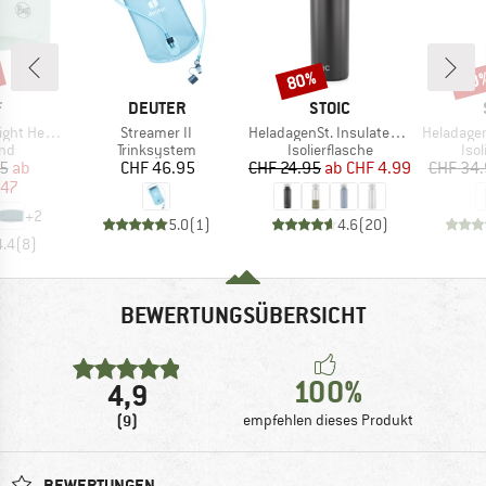
80%
60
Rabatt
Raba
KE
MARKE
MARKE
F
DEUTER
STOIC
Artikel
Artikel
Artikel
 Headband
Streamer II
HeladagenSt. Insulated Stainless Steel Bottle 500
HeladagenSt. Insulate
tgruppe
Produktgruppe
Produktgruppe
Pro
and
Trinksystem
Isolierflasche
Isol
eis
duzierter Preis
Preis
Preis
reduzierter Preis
95
ab
CHF 46.95
CHF 24.95
ab
CHF 4.99
CHF 34
.47
+
2
5.0
(
1
)
4.6
(
20
)
4.4
(
8
)
BEWERTUNGSÜBERSICHT
100%
4,9
(9)
empfehlen dieses Produkt
BEWERTUNGEN