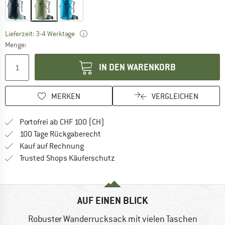
Der Link öffnet sich in einer Infobox und bei
Lieferzeit: 3-4 Werktage
Menge:
IN DEN WARENKORB
MERKEN
VERGLEICHEN
Finde mehr Informationen zu den Ver
Portofrei ab CHF 100 (CH)
Gehe hier zu den Rückgabe-Richtlinie
100 Tage Rückgaberecht
Finde die Zahlungs-Infos hier! Öffnet sich 
Kauf auf Rechnung
Finde alle Infos hier!
Trusted Shops Käuferschutz
AUF EINEN BLICK
Robuster Wanderrucksack mit vielen Taschen