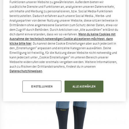
DEVOLD
-
Tuvegga Sport Air Long Johns -
Funktionen unserer Website zu gewährleisten. Außerdem bieten wir
zusätzliche Dienste und Funktionen an, analysieren unseren Datenverkehr,
Merinounterwäsche
um Inhalte und Werbung zu personalisieren, bzw. Social Media-Funktionen
bereitzustellen. Dadurch erfahren auch unsere Social Media-, Werbe- und
5,0
(1)
Analysepartner von deiner Nutzung unserer Website; diese sitzen teilweise in
Drittländern ohne angemessene Garantien zum Schutz deiner Daten, etwa vor
dem Zugriff durch Behörden. Durch Anklicken von „Alle auswählen“ erklärst du
dich damit einverstanden, dass wir so verfahren.
Wenn du keine Cookies mit
Ausnahme der technisch notwendigen Cookie akzeptieren möchtest, dann
klicke bitte hier
. Du kannst deine Cookie Einstellungen aber auch jederzeit in
den „Einstellungen“ anpassen und einzelne Kategorien auswählen. Deine
Einwilligung ist freiwillig, für die Nutzung dieser Website nicht notwendig und
kann jederzeit unter „Cookie Einstellungen“ im unteren Bereich unserer
Webseite widerrufen oder erstmals vergeben werden. Weitere Informationen,
auch zu Risiken der Drittlandstransfers, findest du in unseren
Datenschutzhinweisen
.
EINSTELLUNGEN
ALLE AUSWÄHLEN