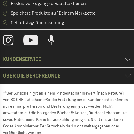
Exklusiver Zugang zu Rabattaktionen
Speichere Produkte auf Deinem Merkzettel
Geburtstagsüberraschung
KUNDENSERVICE
ÜBER DIE BERGFREUNDE
**Der Gutschein gilt ab einem Mindestabnahmewert (nach Retoure)
von 80 CHF. Gutscheine für die Erstellung eines Kundenkontos können
nur einmal pro Person und Bestellung eingelöst werden. Nicht
anwendbar auf die Kategorien Bücher & Karten, Outdoor Lebensmittel
sowie Gutscheine. Keine Barauszahlung möglich. Nicht mit anderen
Codes kombinierbar. Der Gutschein darf nicht weitergegeben oder
veröffentlicht werden.