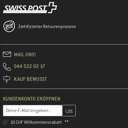
Zertifizierter Retourenprozess
MAIL UNS!
044 522 02 17
KAUF BEWUSST
KUNDENKONTO ERÖFFNEN
Gib hier deine E-Mail-Adresse ein und erstelle im nächsten Schri
E-Mail-Adresse
10 CHF Willkommensrabatt **