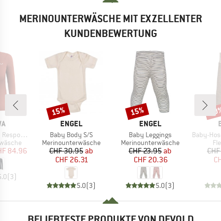
MERINOUNTERWÄSCHE MIT EXZELLENTER
KUNDENBEWERTUNG
15%
15%
20
Rabatt
Rabatt
Raba
E
MARKE
MARKE
WA
ENGEL
ENGEL
Artikel
Artikel
Artikel
ve L/S Tee
Baby Body S/S
Baby Leggings
Baby-Hose La
ppe
Produktgruppe
Produktgruppe
Pr
rwäsche
Merinounterwäsche
Merinounterwäsche
Fl
eis
duzierter Preis
Preis
reduzierter Preis
Preis
reduzierter Preis
HF 84.96
CHF 30.95
ab
CHF 23.95
ab
CHF
CHF 26.31
CHF 20.36
CH
5.0
(
3
)
5.0
(
3
)
5.0
(
3
)
BELIEBTESTE PRODUKTE VON DEVOLD