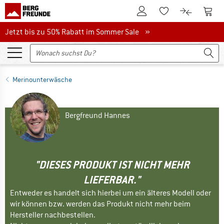
Zum Kundenkonto
Zum 
Zum Merkzettel.
Zum Produk
Jetzt bis zu 50% Rabatt im Sommer Sale
Jetzt bis zu 50% Rabatt im Sommer Sale »
Merinounterwäsche
Bergfreund Hannes
"DIESES PRODUKT IST NICHT MEHR
LIEFERBAR."
Entweder es handelt sich hierbei um ein älteres Modell oder
wir können bzw. werden das Produkt nicht mehr beim
Hersteller nachbestellen.