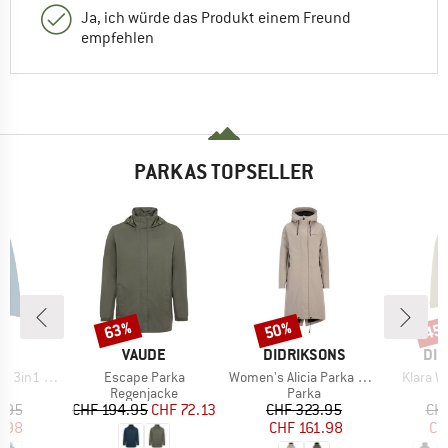
Ja, ich würde das Produkt einem Freund
empfehlen
PARKAS TOPSELLER
63%
50%
45
Rabatt
Rabatt
Raba
E
MARKE
MARKE
MA
E
VAUDE
DIDRIKSONS
DID
Artikel
Artikel
Artikel
n1 Parka
Escape Parka
Women's Alicia Parka Long 3
Klara W
uktgruppe
Produktgruppe
Produktgruppe
a
Regenjacke
Parka
eis
duzierter Preis
Preis
reduzierter Preis
Preis
reduzierter Preis
.95
CHF 194.95
CHF 72.13
CHF 323.95
CH
1.98
CHF 161.98
CH