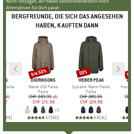
Nicht verzagen, wir haben selbstverständlich noch
Alternativen für Dich parat:
BERGFREUNDE, DIE SICH DAS ANGESEHEN
HABEN, KAUFTEN DANN
bis 50%
bis
50%
Rabatt
Rabatt
Raba
SONS
MARKE
DIDRIKSONS
MARKE
HEBER PEAK
MA
DID
na Parka
Artikel
Marek USX Parka
Artikel
SylvaHe. Warm Parka
Artikel
Hani W
ktgruppe
l
Produktgruppe
Parka
Produktgruppe
Parka
95
eis
duzierter Preis
ab
CHF 343.95
Preis
reduzierter Preis
ab
CHF 249.95
Preis
reduzierter Preis
CHF 
9.62
CHF 171.98
CHF 124.98
CH
+
1
.6
(
109
)
4.7
(
66
)
4.8
(
41
)