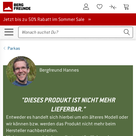
Zum Kundenkonto
Zum 
Zum Merkzettel.
Zum Produk
Jetzt bis zu 50% Rabatt im Sommer Sale
Jetzt bis zu 50% Rabatt im Sommer Sale »
Parkas
Bergfreund Hannes
"DIESES PRODUKT IST NICHT MEHR
LIEFERBAR."
Entweder es handelt sich hierbei um ein älteres Modell oder
wir können bzw. werden das Produkt nicht mehr beim
Hersteller nachbestellen.