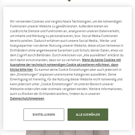
DIDRIKSONS
-
Akilles Parka 2 - Parka
5,0
(2)
Wir verwenden Cookies und vergleichbare Technologien, um die notwendigen
Funktionen unserer Website zu gewährleisten. Außerdem bieten wir
zusätzliche Dienste und Funktionen an, analysieren unseren Datenverkehr,
um Inhalte und Werbung zu personalisieren, bzw. Social Media-Funktionen
bereitzustellen. Dadurch erfahren auch unsere Social Media-, Werbe- und
Analysepartner von deiner Nutzung unserer Website; diese sitzen teilweise in
Drittländern ohne angemessene Garantien zum Schutz deiner Daten, etwa vor
dem Zugriff durch Behörden. Durch Anklicken von „Alle auswählen“ erklärst du
dich damit einverstanden, dass wir so verfahren.
Wenn du keine Cookies mit
Ausnahme der technisch notwendigen Cookie akzeptieren möchtest, dann
klicke bitte hier
. Du kannst deine Cookie Einstellungen aber auch jederzeit in
den „Einstellungen“ anpassen und einzelne Kategorien auswählen. Deine
Einwilligung ist freiwillig, für die Nutzung dieser Website nicht notwendig und
kann jederzeit unter „Cookie Einstellungen“ im unteren Bereich unserer
Webseite widerrufen oder erstmals vergeben werden. Weitere Informationen,
auch zu Risiken der Drittlandstransfers, findest du in unseren
Datenschutzhinweisen
.
EINSTELLUNGEN
ALLE AUSWÄHLEN