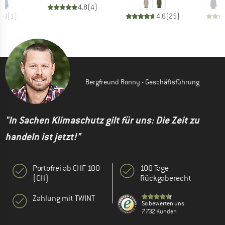
4.8
(
4
)
5.0
(
1
)
4.6
(
25
)
Bergfreund Ronny - Geschäftsführung
"In Sachen Klimaschutz gilt für uns: Die Zeit zu
handeln ist jetzt!"
Portofrei ab CHF 100
100 Tage
(CH)
Rückgaberecht
Zahlung mit TWINT
So bewerten uns
7.732 Kunden