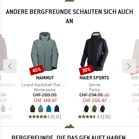
ANDERE BERGFREUNDE SCHAUTEN SICH AUCH
AN
45%
30%
20
Rabatt
Rabatt
Raba
E
MARKE
MARKE
MA
E
MAMMUT
MAIER SPORTS
DID
Artikel
Artikel
Art
ice Wool
Linard Hardshell Thermo Hooded Jacket
Senne
Sör
uktgruppe
Produktgruppe
Produktgruppe
a
Winterjacke
Parka
eis
duzierter Preis
Preis
reduzierter Preis
Preis
reduzierter Preis
.95
CHF 269.95
CHF 294.95
ab
CH
0.37
CHF 148.47
CHF 206.47
CH
+
4
.5
(
88
)
4.9
(
12
)
4.5
(
15
)
BERGFREUNDE, DIE DAS GEKAUFT HABEN,