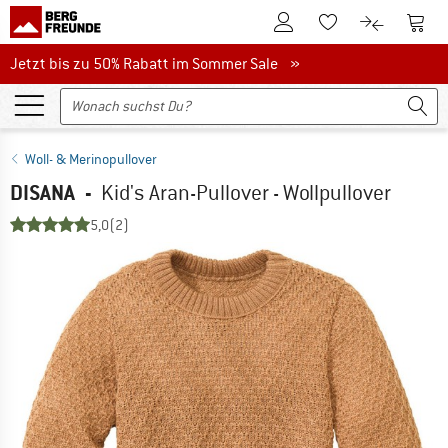
Zum Kundenkonto
Zum 
Zum Merkzettel.
Zum Produk
Jetzt bis zu 50% Rabatt im Sommer Sale
Jetzt bis zu 50% Rabatt im Sommer Sale »
Woll- & Merinopullover
DISANA
-
Kid's Aran-Pullover - Wollpullover
5,0
(2)