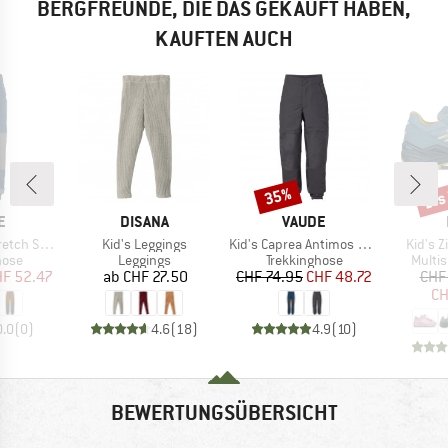
BERGFREUNDE, DIE DAS GEKAUFT HABEN,
KAUFTEN AUCH
bis
35%
Rabatt
Raba
E
MARKE
MARKE
E
DISANA
VAUDE
Artikel
Artikel
Artikel
 SF Pants
Kid's Leggings
Kid's Caprea Antimos Pants
Kid's Z
gruppe
Produktgruppe
Produktgruppe
Produ
hose
Leggings
Trekkinghose
Multi
eis
duzierter Preis
Preis
Preis
reduzierter Preis
HF 52.47
ab
CHF 27.50
CHF 74.95
CHF 48.72
CHF
CH
0.0
(
0
)
4.6
(
18
)
4.9
(
10
)
BEWERTUNGSÜBERSICHT