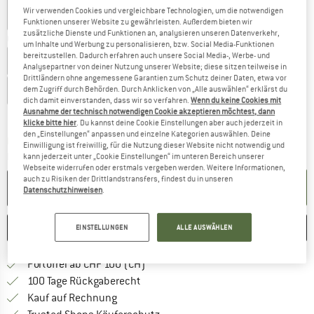
Wir verwenden Cookies und vergleichbare Technologien, um die notwendigen
Funktionen unserer Website zu gewährleisten. Außerdem bieten wir
zusätzliche Dienste und Funktionen an, analysieren unseren Datenverkehr,
Grösse wählen:
um Inhalte und Werbung zu personalisieren, bzw. Social Media-Funktionen
bereitzustellen. Dadurch erfahren auch unsere Social Media-, Werbe- und
EU
86/92
EU
98/104
EU
110/116
EU
122/128
Analysepartner von deiner Nutzung unserer Website; diese sitzen teilweise in
Drittländern ohne angemessene Garantien zum Schutz deiner Daten, etwa vor
EU
134/140
dem Zugriff durch Behörden. Durch Anklicken von „Alle auswählen“ erklärst du
dich damit einverstanden, dass wir so verfahren.
Wenn du keine Cookies mit
Ausnahme der technisch notwendigen Cookie akzeptieren möchtest, dann
Grössentabelle
klicke bitte hier
. Du kannst deine Cookie Einstellungen aber auch jederzeit in
den „Einstellungen“ anpassen und einzelne Kategorien auswählen. Deine
Der Link öffnet sich in einer Infobox und beinhaltet
Lieferzeit: 3-5 Werktage
Einwilligung ist freiwillig, für die Nutzung dieser Website nicht notwendig und
Menge:
kann jederzeit unter „Cookie Einstellungen“ im unteren Bereich unserer
Webseite widerrufen oder erstmals vergeben werden. Weitere Informationen,
auch zu Risiken der Drittlandstransfers, findest du in unseren
IN DEN WARENKORB
Datenschutzhinweisen
.
MERKEN
VERGLEICHEN
EINSTELLUNGEN
ALLE AUSWÄHLEN
Finde mehr Informationen zu den Ver
Portofrei ab CHF 100 (CH)
Gehe hier zu den Rückgabe-Richtlinie
100 Tage Rückgaberecht
Finde die Zahlungs-Infos hier! Öffnet sich 
Kauf auf Rechnung