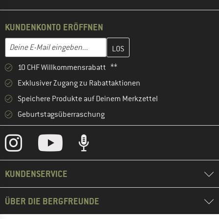
KUNDENKONTO ERÖFFNEN
Gib hier deine E-Mail-Adresse ein und erstelle im nächsten Schri
E-Mail-Adresse
10 CHF Willkommensrabatt **
Exklusiver Zugang zu Rabattaktionen
Speichere Produkte auf Deinem Merkzettel
Geburtstagsüberraschung
KUNDENSERVICE
ÜBER DIE BERGFREUNDE