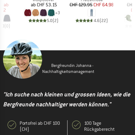
eis
duzierter Preis
Preis
Preis
reduzierter Preis
95
ab
ab
CHF 53.15
CHF 129.95
CHF 64.98
CHF
.82
CH
+
3
5.0
(
2
)
4.6
(
22
)
0.0
(
0
)
Bergfreundin Johanna -
Nachhaltigkeitsmanagement
"Ich suche nach kleinen und grossen Ideen, wie die
Bergfreunde nachhaltiger werden können."
Portofrei ab CHF 100
100 Tage
(CH)
Rückgaberecht