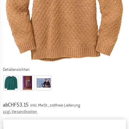
Detailansichten
Preis:
ab
CHF
53.15
inkl. MwSt., zollfreie Lieferung
Informationen zu den Versandkosten. Öffnet sich in ei
zzgl. Versandkosten
Farbe:
Caramel