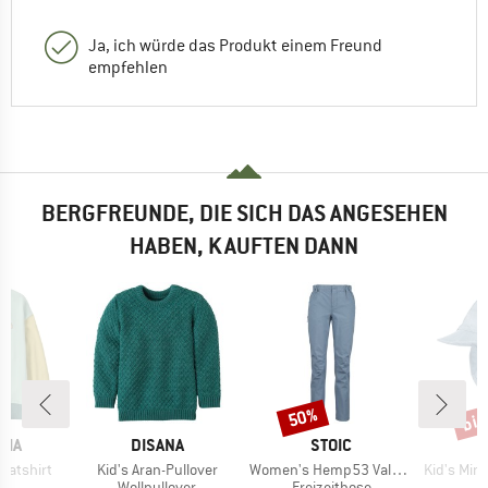
Ja, ich würde das Produkt einem Freund
empfehlen
BERGFREUNDE, DIE SICH DAS ANGESEHEN
HABEN, KAUFTEN DANN
bis
50%
Rabatt
Raba
MARKE
MARKE
M
NIA
DISANA
STOIC
M
Artikel
Artikel
Artikel
eatshirt
Kid's Aran-Pullover
Women's Hemp53 ValenSt. Pant
Kid's Mini 
ktgruppe
Produktgruppe
Produktgruppe
er
Wollpullover
Freizeithose