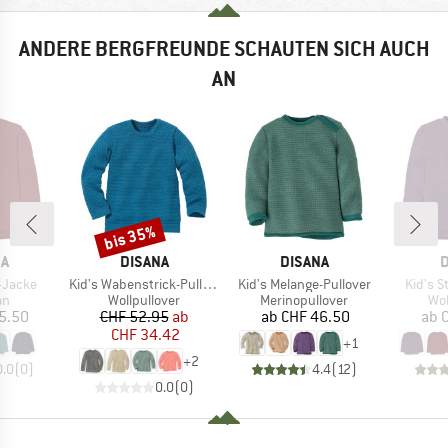
ANDERE BERGFREUNDE SCHAUTEN SICH AUCH
AN
bis 35%
Rabatt
E
MARKE
MARKE
M
NA
DISANA
DISANA
D
Artikel
Artikel
Artikel
k-Jacke
Kid's Wabenstrick-Pullover
Kid's Melange-Pullover
Kid's S
tgruppe
Produktgruppe
Produktgruppe
Pro
an
Wollpullover
Merinopullover
Wol
eis
Preis
reduzierter Preis
Preis
5.50
CHF 52.95
ab
ab
CHF 46.50
ab
CHF 34.42
+
1
+
2
0.0
(
0
)
4.4
(
12
)
0.0
(
0
)