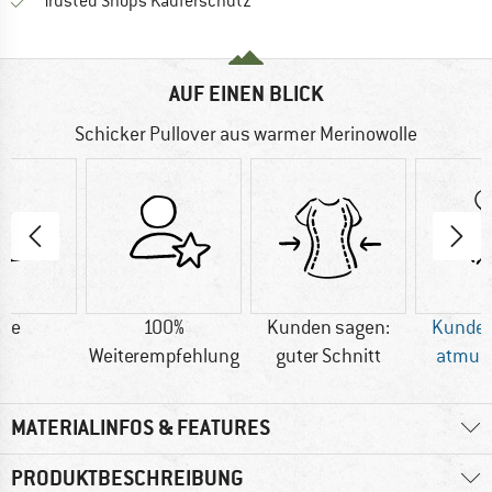
Finde alle Infos hier!
Trusted Shops Käuferschutz
AUF EINEN BLICK
Schicker Pullover aus warmer Merinowolle
lle
100%
Kunden sagen:
Kunden
Weiterempfehlung
guter Schnitt
atmun
MATERIALINFOS & FEATURES
PRODUKTBESCHREIBUNG