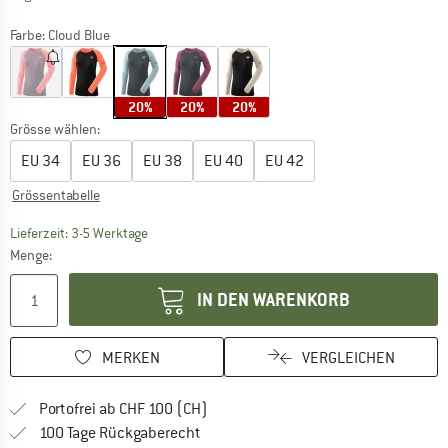
Farbe:
Cloud Blue
20%
20%
20%
Grösse wählen:
EU
34
EU
36
EU
38
EU
40
EU
42
Grössentabelle
Der Link öffnet sich in einer Infobox und beinhaltet
Lieferzeit: 3-5 Werktage
Menge:
IN DEN WARENKORB
MERKEN
VERGLEICHEN
Finde mehr Informationen zu den Ver
Portofrei ab CHF 100 (CH)
Gehe hier zu den Rückgabe-Richtlinie
100 Tage Rückgaberecht