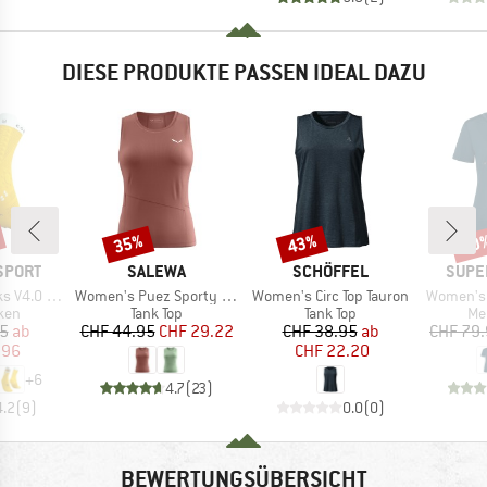
DIESE PRODUKTE PASSEN IDEAL DAZU
35%
43%
40
Rabatt
Rabatt
Raba
MARKE
MARKE
MARK
SPORT
SALEWA
SCHÖFFEL
SUPE
Artikel
Artikel
Artikel
0 Run High
Women's Puez Sporty Dry Tank
Women's Circ Top Tauron
Women's 
gruppe
Produktgruppe
Produktgruppe
Pr
ken
Tank Top
Tank Top
Me
eis
duzierter Preis
Preis
reduzierter Preis
Preis
reduzierter Preis
95
ab
CHF 44.95
CHF 29.22
CHF 38.95
ab
CHF 79
.96
CHF 22.20
+
6
4.7
(
23
)
4.2
(
9
)
0.0
(
0
)
BEWERTUNGSÜBERSICHT