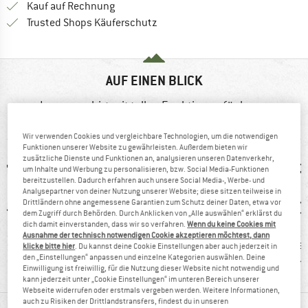
Finde die Zahlungs-Infos hier! Öffnet sich 
Kauf auf Rechnung
Finde alle Infos hier!
Trusted Shops Käuferschutz
AUF EINEN BLICK
Langarmshirt mit tollen Funktionen für lange
Trainingseinheiten
Wir verwenden Cookies und vergleichbare Technologien, um die notwendigen
Funktionen unserer Website zu gewährleisten. Außerdem bieten wir
zusätzliche Dienste und Funktionen an, analysieren unseren Datenverkehr,
um Inhalte und Werbung zu personalisieren, bzw. Social Media-Funktionen
bereitzustellen. Dadurch erfahren auch unsere Social Media-, Werbe- und
Analysepartner von deiner Nutzung unserer Website; diese sitzen teilweise in
Drittländern ohne angemessene Garantien zum Schutz deiner Daten, etwa vor
dem Zugriff durch Behörden. Durch Anklicken von „Alle auswählen“ erklärst du
dich damit einverstanden, dass wir so verfahren.
Wenn du keine Cookies mit
Ausnahme der technisch notwendigen Cookie akzeptieren möchtest, dann
3 g
100%
Kunden sagen:
Kunden
klicke bitte hier
. Du kannst deine Cookie Einstellungen aber auch jederzeit in
den „Einstellungen“ anpassen und einzelne Kategorien auswählen. Deine
Weiterempfehlung
schnell trocknend
guter 
Einwilligung ist freiwillig, für die Nutzung dieser Website nicht notwendig und
kann jederzeit unter „Cookie Einstellungen“ im unteren Bereich unserer
Webseite widerrufen oder erstmals vergeben werden. Weitere Informationen,
auch zu Risiken der Drittlandstransfers, findest du in unseren
MATERIALINFOS & FEATURES