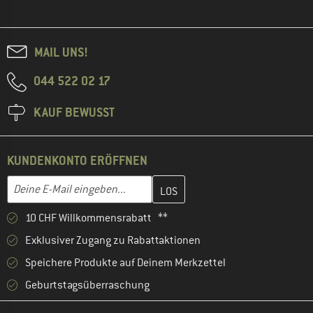
MAIL UNS!
044 522 02 17
KAUF BEWUSST
KUNDENKONTO ERÖFFNEN
Gib hier deine E-Mail-Adresse ein und erstelle im nächsten Schri
E-Mail-Adresse
10 CHF Willkommensrabatt **
Exklusiver Zugang zu Rabattaktionen
Speichere Produkte auf Deinem Merkzettel
Geburtstagsüberraschung