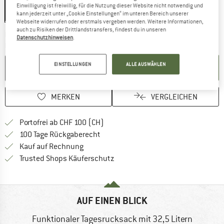
Einwilligung ist freiwillig, für die Nutzung dieser Website nicht notwendig und
kann jederzeit unter „Cookie Einstellungen“ im unteren Bereich unserer
Webseite widerrufen oder erstmals vergeben werden. Weitere Informationen,
auch zu Risiken der Drittlandstransfers, findest du in unseren
Der Link öffnet sich in einer Infobox und beinhaltet
Lieferzeit: 3-5 Werktage
Datenschutzhinweisen
.
Menge:
EINSTELLUNGEN
ALLE AUSWÄHLEN
IN DEN WARENKORB
MERKEN
VERGLEICHEN
Finde mehr Informationen zu den Ver
Portofrei ab CHF 100 (CH)
Gehe hier zu den Rückgabe-Richtlinie
100 Tage Rückgaberecht
Finde die Zahlungs-Infos hier! Öffnet sich 
Kauf auf Rechnung
Finde alle Infos hier!
Trusted Shops Käuferschutz
AUF EINEN BLICK
Funktionaler Tagesrucksack mit 32,5 Litern