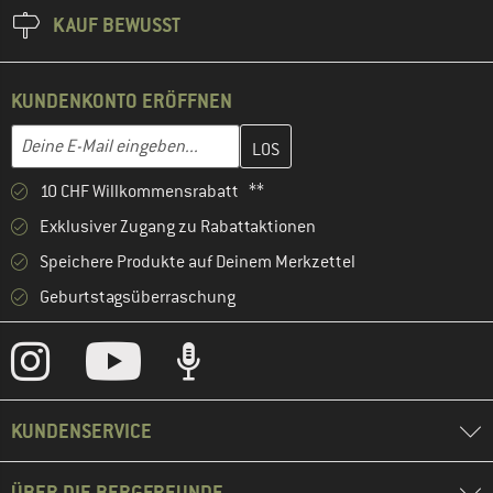
KAUF BEWUSST
KUNDENKONTO ERÖFFNEN
Gib hier deine E-Mail-Adresse ein und erstelle im nächsten Schri
E-Mail-Adresse
10 CHF Willkommensrabatt **
Exklusiver Zugang zu Rabattaktionen
Speichere Produkte auf Deinem Merkzettel
Geburtstagsüberraschung
KUNDENSERVICE
ÜBER DIE BERGFREUNDE