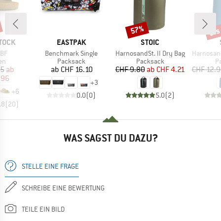
bis
57%
Rabatt
Raba
MARKE
MARKE
TOCK
EASTPAK
STOIC
Artikel
Artikel
Artikel
 BF
Benchmark Single
HarnosandSt. II Dry Bag
HarnosandSt. II
tgruppe
Produktgruppe
Produktgruppe
P
en
Packsack
Packsack
P
eis
duzierter Preis
Preis
Preis
reduzierter Preis
95
ab
ab
CHF 16.10
CHF 9.80
ab
CHF 4.21
CHF 12.
.96
+
3
+
6
0.0
(
0
)
5.0
(
2
)
.8
(
20
)
WAS SAGST DU DAZU?
STELLE EINE FRAGE
SCHREIBE EINE BEWERTUNG
TEILE EIN BILD