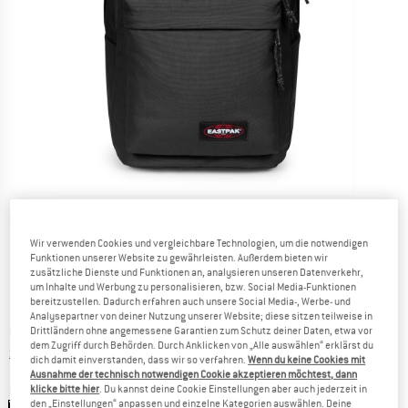
Detailansichten
Wir verwenden Cookies und vergleichbare Technologien, um die notwendigen
Funktionen unserer Website zu gewährleisten. Außerdem bieten wir
zusätzliche Dienste und Funktionen an, analysieren unseren Datenverkehr,
um Inhalte und Werbung zu personalisieren, bzw. Social Media-Funktionen
bereitzustellen. Dadurch erfahren auch unsere Social Media-, Werbe- und
Analysepartner von deiner Nutzung unserer Website; diese sitzen teilweise in
Preis:
CHF
84.50
Drittländern ohne angemessene Garantien zum Schutz deiner Daten, etwa vor
inkl. MwSt., zollfreie Lieferung
dem Zugriff durch Behörden. Durch Anklicken von „Alle auswählen“ erklärst du
Informationen zu den Versandkosten. Öffnet sich in ei
zzgl. Versandkosten
dich damit einverstanden, dass wir so verfahren.
Wenn du keine Cookies mit
Ausnahme der technisch notwendigen Cookie akzeptieren möchtest, dann
klicke bitte hier
. Du kannst deine Cookie Einstellungen aber auch jederzeit in
Farbe:
Black
den „Einstellungen“ anpassen und einzelne Kategorien auswählen. Deine