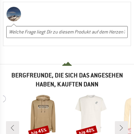
BERGFREUNDE, DIE SICH DAS ANGESEHEN
HABEN, KAUFTEN DANN
bis 45%
bis 40%
40
Rabatt
Rabatt
Raba