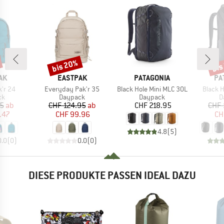
bis 20%
bis
Rabatt
Raba
MARKE
MARKE
MA
AK
EASTPAK
PATAGONIA
PA
Artikel
Artikel
Artikel
k'r 24
Everyday Pak'r 35
Black Hole Mini MLC 30L
Black 
tgruppe
Produktgruppe
Produktgruppe
P
ck
Daypack
Daypack
D
eis
duzierter Preis
Preis
reduzierter Preis
Preis
95
ab
CHF 124.95
ab
CHF 218.95
CHF 
.47
CHF 99.96
CH
4.8
(
5
)
0.0
(
0
)
0.0
(
0
)
DIESE PRODUKTE PASSEN IDEAL DAZU