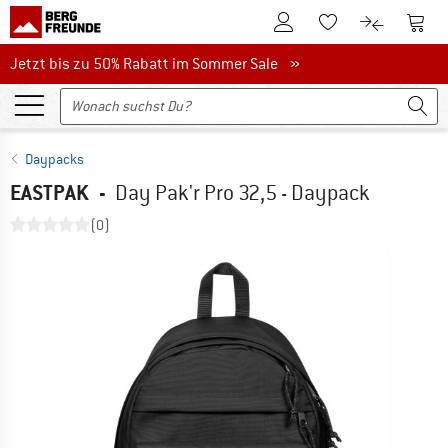
Zum Kundenkonto
Zum 
Zum Merkzettel.
Zum Produk
Jetzt bis zu 50% Rabatt im Sommer Sale
Jetzt bis zu 50% Rabatt im Sommer Sale »
Daypacks
EASTPAK
-
Day Pak'r Pro 32,5 - Daypack
(0)