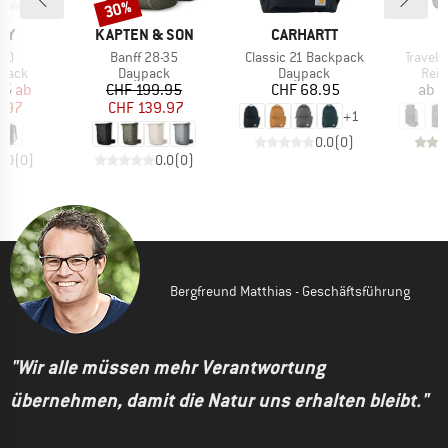
30%
Rabatt
MARKE
MARKE
RY
KAPTEN & SON
CARHARTT
Artikel
Artikel
Artikel
 30
Banff 28-35
Classic 21 Backpack
Travel 
ruppe
Produktgruppe
Produktgruppe
Prod
ksack
Daypack
Daypack
Reis
eis
duzierter Preis
Preis
reduzierter Preis
Preis
95
ab
CHF 199.95
CHF 68.95
ab
C
1.97
CHF 139.97
+
1
0.0
(
0
)
0.0
(
0
)
0.0
(
0
)
Bergfreund Matthias - Geschäftsführung
"Wir alle müssen mehr Verantwortung
übernehmen, damit die Natur uns erhalten bleibt."