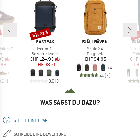
bis
bis 21%
Rabatt
Raba
KE
MARKE
MARKE
MA
A
EASTPAK
FJÄLLRÄVEN
FJÄ
Artikel
Artikel
Artike
am Suede
Tecum 19
Skule 24
Vard
ktgruppe
Produktgruppe
Produktgruppe
Pro
er
Reiserucksack
Daypack
Tre
eis
duzierter Preis
Preis
reduzierter Preis
Preis
95
ab
CHF 124.95
ab
CHF 94.95
CHF 
.98
CHF 98.71
CH
+
2
+
1
5.0
(
2
)
3.0
(
1
)
0.0
(
0
)
WAS SAGST DU DAZU?
STELLE EINE FRAGE
SCHREIBE EINE BEWERTUNG