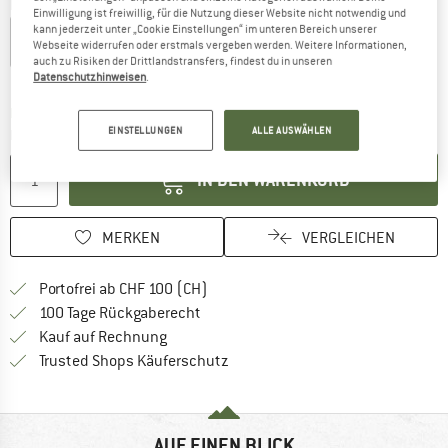
Farbe:
CNNCT Top Khaki
Einwilligung ist freiwillig, für die Nutzung dieser Website nicht notwendig und
kann jederzeit unter „Cookie Einstellungen“ im unteren Bereich unserer
Webseite widerrufen oder erstmals vergeben werden. Weitere Informationen,
auch zu Risiken der Drittlandstransfers, findest du in unseren
21%
Datenschutzhinweisen
.
Der Link öffnet sich in einer Infobox und bei
Lieferzeit: 3-4 Werktage
EINSTELLUNGEN
ALLE AUSWÄHLEN
Menge:
IN DEN WARENKORB
MERKEN
VERGLEICHEN
Finde mehr Informationen zu den Ver
Portofrei ab CHF 100 (CH)
Gehe hier zu den Rückgabe-Richtlinie
100 Tage Rückgaberecht
Finde die Zahlungs-Infos hier! Öffnet sich 
Kauf auf Rechnung
Finde alle Infos hier!
Trusted Shops Käuferschutz
AUF EINEN BLICK