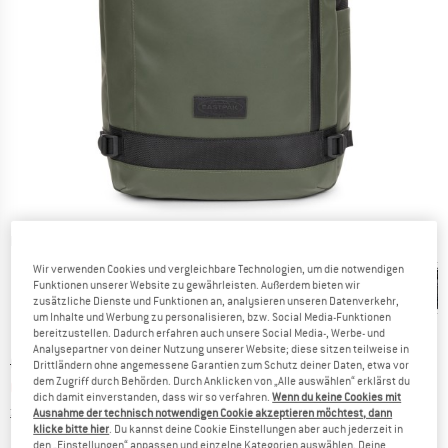
Detailansichten
Wir verwenden Cookies und vergleichbare Technologien, um die notwendigen
Funktionen unserer Website zu gewährleisten. Außerdem bieten wir
zusätzliche Dienste und Funktionen an, analysieren unseren Datenverkehr,
um Inhalte und Werbung zu personalisieren, bzw. Social Media-Funktionen
bereitzustellen. Dadurch erfahren auch unsere Social Media-, Werbe- und
Analysepartner von deiner Nutzung unserer Website; diese sitzen teilweise in
Ursprünglicher Preis :
Preis:
CHF
124.95
Drittländern ohne angemessene Garantien zum Schutz deiner Daten, etwa vor
dem Zugriff durch Behörden. Durch Anklicken von „Alle auswählen“ erklärst du
CHF
98.71
inkl. MwSt., zollfreie Lieferung
dich damit einverstanden, dass wir so verfahren.
Wenn du keine Cookies mit
Informationen zu den Versandkosten. Öffnet sich in ei
zzgl. Versandkosten
Ausnahme der technisch notwendigen Cookie akzeptieren möchtest, dann
klicke bitte hier
. Du kannst deine Cookie Einstellungen aber auch jederzeit in
den „Einstellungen“ anpassen und einzelne Kategorien auswählen. Deine