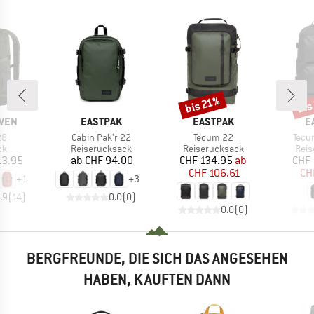
bis 21%
bis
Rabatt
Raba
MARKE
MARKE
M
ÄVEN
EASTPAK
EASTPAK
E
Artikel
Artikel
Artik
28
Cabin Pak'r 22
Tecum 22
Tecu
tgruppe
Produktgruppe
Produktgruppe
Prod
ck
Reiserucksack
Reiserucksack
Reis
eis
Preis
Preis
reduzierter Preis
13.95
ab
CHF 94.00
CHF 134.95
ab
CHF 
CHF 106.61
CH
+
1
+
3
.9
(
14
)
0.0
(
0
)
0.0
(
0
)
BERGFREUNDE, DIE SICH DAS ANGESEHEN
HABEN, KAUFTEN DANN