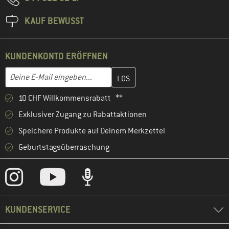
KAUF BEWUSST
KUNDENKONTO ERÖFFNEN
Gib hier deine E-Mail-Adresse ein und erstelle im nächsten Schri
E-Mail-Adresse
10 CHF Willkommensrabatt **
Exklusiver Zugang zu Rabattaktionen
Speichere Produkte auf Deinem Merkzettel
Geburtstagsüberraschung
KUNDENSERVICE