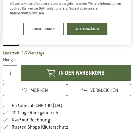
Farbe:
Sand
Webseite widerrufen oder erstmals vergeben werden. Weitere Informationen,
auch zu Risiken der Drittlandstransfers, findest du in unseren
Datenschutzhinweisen
.
20%
Grösse:
0,7 l
EINSTELLUNGEN
ALLE AUSWÄHLEN
0,7 l
Der Link öffnet sich in einer Infobox und beinhaltet
Lieferzeit: 3-5 Werktage
Menge:
IN DEN WARENKORB
MERKEN
VERGLEICHEN
Finde mehr Informationen zu den Ver
Portofrei ab CHF 100 (CH)
Gehe hier zu den Rückgabe-Richtlinie
100 Tage Rückgaberecht
Finde die Zahlungs-Infos hier! Öffnet sich 
Kauf auf Rechnung
Finde alle Infos hier!
Trusted Shops Käuferschutz