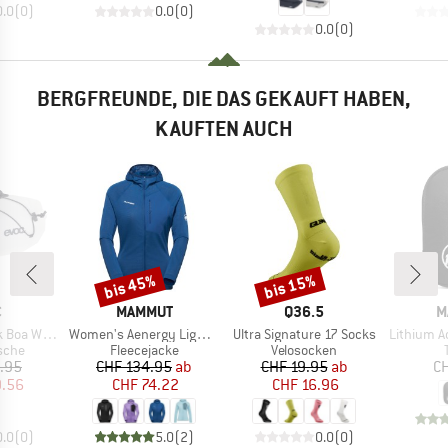
0.0
(
0
)
0.0
(
0
)
0.0
(
0
)
BERGFREUNDE, DIE DAS GEKAUFT HABEN,
KAUFTEN AUCH
bis 45%
bis 15%
Rabatt
Rabatt
KE
MARKE
MARKE
M
C
MAMMUT
Q36.5
M
Artikel
Artikel
Artikel
Boa WP 9
Women's Aenergy Light Midlayer Hooded Jacket
Ultra Signature 17 Socks
Lithium Add-On Sh
ruppe
Produktgruppe
Produktgruppe
sche
Fleecejacke
Velosocken
eis
duzierter Preis
Preis
reduzierter Preis
Preis
reduzierter Preis
.95
CHF 134.95
ab
CHF 19.95
ab
CH
9.56
CHF 74.22
CHF 16.96
0.0
(
0
)
5.0
(
2
)
0.0
(
0
)