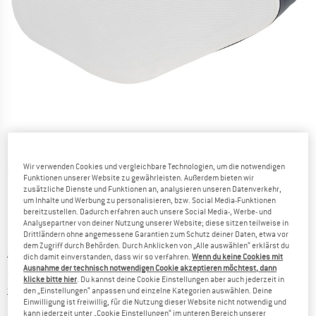
Wir verwenden Cookies und vergleichbare Technologien, um die notwendigen
Detailansichten
Funktionen unserer Website zu gewährleisten. Außerdem bieten wir
zusätzliche Dienste und Funktionen an, analysieren unseren Datenverkehr,
um Inhalte und Werbung zu personalisieren, bzw. Social Media-Funktionen
bereitzustellen. Dadurch erfahren auch unsere Social Media-, Werbe- und
Analysepartner von deiner Nutzung unserer Website; diese sitzen teilweise in
Drittländern ohne angemessene Garantien zum Schutz deiner Daten, etwa vor
dem Zugriff durch Behörden. Durch Anklicken von „Alle auswählen“ erklärst du
Ursprünglicher Preis :
Preis:
CHF
43.95
dich damit einverstanden, dass wir so verfahren.
Wenn du keine Cookies mit
Ausnahme der technisch notwendigen Cookie akzeptieren möchtest, dann
CHF
35.16
inkl. MwSt., zollfreie Lieferung
klicke bitte hier
. Du kannst deine Cookie Einstellungen aber auch jederzeit in
Informationen zu den Versandkosten. Öffnet sich in ei
zzgl. Versandkosten
den „Einstellungen“ anpassen und einzelne Kategorien auswählen. Deine
Einwilligung ist freiwillig, für die Nutzung dieser Website nicht notwendig und
kann jederzeit unter „Cookie Einstellungen“ im unteren Bereich unserer