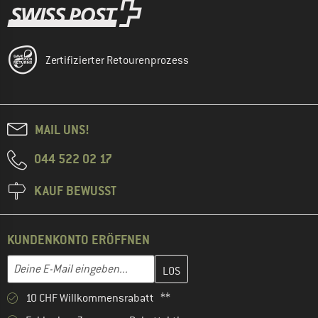
Zertifizierter Retourenprozess
MAIL UNS!
044 522 02 17
KAUF BEWUSST
KUNDENKONTO ERÖFFNEN
Gib hier deine E-Mail-Adresse ein und erstelle im nächsten Schri
E-Mail-Adresse
10 CHF Willkommensrabatt **