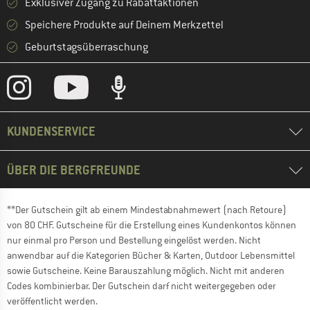
Exklusiver Zugang zu Rabattaktionen
Speichere Produkte auf Deinem Merkzettel
Geburtstagsüberraschung
KUNDENSERVICE
ÜBER DIE BERGFREUNDE
**Der Gutschein gilt ab einem Mindestabnahmewert (nach Retoure)
von 80 CHF. Gutscheine für die Erstellung eines Kundenkontos können
nur einmal pro Person und Bestellung eingelöst werden. Nicht
anwendbar auf die Kategorien Bücher & Karten, Outdoor Lebensmittel
sowie Gutscheine. Keine Barauszahlung möglich. Nicht mit anderen
Codes kombinierbar. Der Gutschein darf nicht weitergegeben oder
veröffentlicht werden.