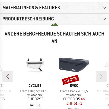
MATERIALINFOS & FEATURES
PRODUKTBESCHREIBUNG
ANDERE BERGFREUNDE SCHAUTEN SICH AUCH
AN
bis 25%
Rabatt
E
MARKE
MARKE
M
TE
CYCLITE
EVOC
C
Artikel
Artikel
Artikel
ano / 01
Frame Bag Small / 02
Frame Pack WP 1,5
Top Tube
gruppe
Produktgruppe
Produktgruppe
Pr
che
Velotasche
Velotasche
Ve
eis
Preis
Preis
reduzierter Preis
.95
CHF 97.95
CHF 68.95
ab
CH
CHF 51.71