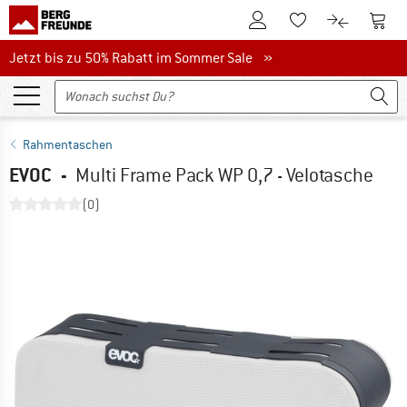
Zum Kundenkonto
Zum 
Zum Merkzettel.
Zum Produk
Jetzt bis zu 50% Rabatt im Sommer Sale
Jetzt bis zu 50% Rabatt im Sommer Sale »
Rahmentaschen
EVOC
-
Multi Frame Pack WP 0,7 - Velotasche
(0)