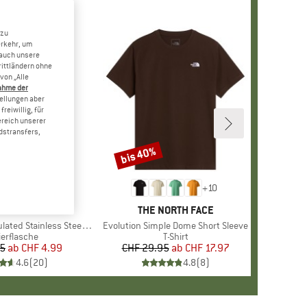
 zu
erkehr, um
 auch unsere
rittländern ohne
von „Alle
ahme der
tellungen aber
reiwillig, für
ereich unserer
dstransfers,
bis 40%
Rabatt
+
10
MARKE
STOIC
MARKE
THE NORTH FACE
 Stainless Steel Bottle 500
Artikel
Evolution Simple Dome Short Sleeve
duktgruppe
ierflasche
Produktgruppe
T-Shirt
95
ab
Preis
reduzierter Preis
CHF 4.99
CHF 29.95
ab
Preis
reduzierter Preis
CHF 17.97
4.6
(
20
)
4.8
(
8
)