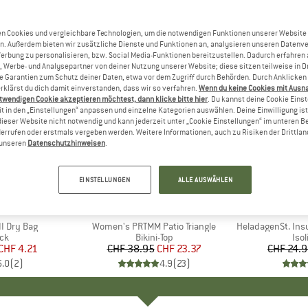
n Cookies und vergleichbare Technologien, um die notwendigen Funktionen unserer Website
n. Außerdem bieten wir zusätzliche Dienste und Funktionen an, analysieren unseren Datenv
Werbung zu personalisieren, bzw. Social Media-Funktionen bereitzustellen. Dadurch erfahren
, Werbe- und Analysepartner von deiner Nutzung unserer Website; diese sitzen teilweise in D
Garantien zum Schutz deiner Daten, etwa vor dem Zugriff durch Behörden. Durch Anklicken 
rklärst du dich damit einverstanden, dass wir so verfahren.
Wenn du keine Cookies mit Ausn
twendigen Cookie akzeptieren möchtest, dann klicke bitte hier
. Du kannst deine Cookie Eins
t in den „Einstellungen“ anpassen und einzelne Kategorien auswählen. Deine Einwilligung ist f
dieser Website nicht notwendig und kann jederzeit unter „Cookie Einstellungen“ im unteren B
errufen oder erstmals vergeben werden. Weitere Informationen, auch zu Risiken der Drittlan
n unseren
Datenschutzhinweisen
.
40%
80%
Rabatt
Rabatt
EINSTELLUNGEN
ALLE AUSWÄHLEN
KE
C
MARKE
PROTEST
I Dry Bag
Artikel
Women's PRTMM Patio Triangle
Artikel
HeladagenSt. Insulated
tgruppe
ck
Produktgruppe
Bikini-Top
Pro
Isol
eis
duzierter Preis
CHF 4.21
CHF 38.95
Preis
reduzierter Preis
CHF 23.37
CHF 24.
5.0
(
2
)
4.9
(
23
)