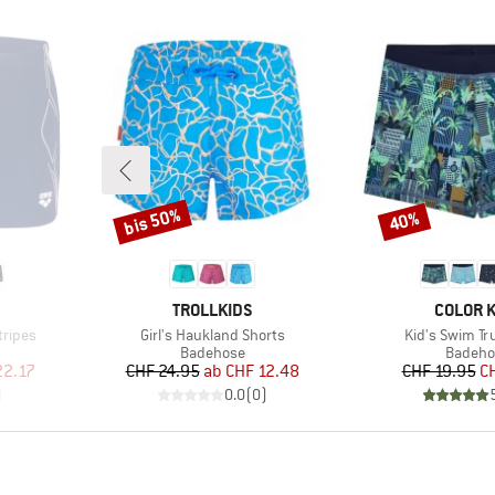
bis 50%
40%
Rabatt
Rabatt
MARKE
MARKE
TROLLKIDS
COLOR K
Artikel
Artikel
tripes
Girl's Haukland Shorts
Kid's Swim Tr
pe
Produktgruppe
Produk
Badehose
Badeho
rter Preis
Preis
reduzierter Preis
Pr
re
22.17
CHF 24.95
ab
CHF 12.48
CHF 19.95
C
)
0.0
(
0
)