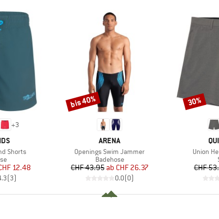
bis 40%
30%
Rabatt
Rabatt
+
3
MARKE
MA
IDS
ARENA
QU
Artikel
Artikel
nd Shorts
Openings Swim Jammer
Union He
tgruppe
Produktgruppe
se
Badehose
eis
duzierter Preis
Preis
reduzierter Preis
CHF 12.48
CHF 43.95
ab
CHF 26.37
CHF 53
4.3
(
3
)
0.0
(
0
)