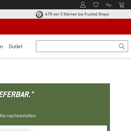
Zum Kundenkonto
Zum 
Zum Merkzettel.
Zum Produk
ier zu den Rückgabe-Richtlinien Öffnet sich in einer Infobox
Finde alle In
4.79 von 5 Sternen
bei Trusted Shops
n
Outlet
IEFERBAR."
ller nachbestellen.