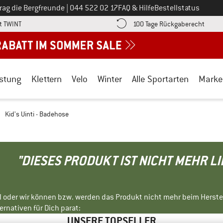
Ruf uns an unter
rag die Bergfreunde
|
044 522 02 17
FAQ & Hilfe
Bestellstatus
Finde die Zahlungs-Infos hier! Öffnet sich in einer Infobox
Gehe h
t TWINT
100 Tage Rückgaberecht
stung
Klettern
Velo
Winter
Alle Sportarten
Marke
Kid's Uinti - Badehose
"DIESES PRODUKT IST NICHT MEHR L
ll oder wir können bzw. werden das Produkt nicht mehr beim Herste
rnativen für Dich parat:
UNSERE TOPSELLER