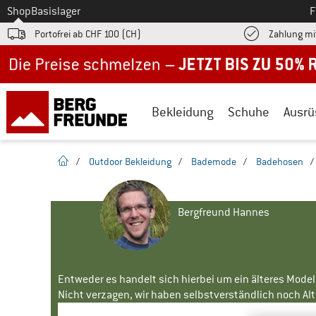
Zum
Shop
Basislager
F
Portofrei ab CHF 100 (CH)
Zahlung mi
Jetzt bis zu 50% Rabatt im Sommer Sale
Bekleidung
Schuhe
Ausrü
Startseite
/
Outdoor Bekleidung
/
Bademode
/
Badehosen
/
Bergfreund Hannes
Entweder es handelt sich hierbei um ein älteres Mode
Nicht verzagen, wir haben selbstverständlich noch Alte