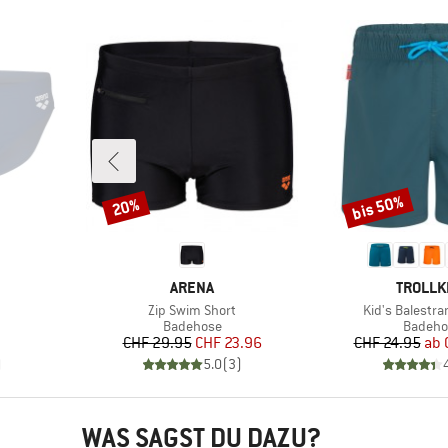
bis 50%
20%
Rabatt
Rabatt
MARKE
MARKE
ARENA
TROLLK
Artikel
Artikel
Zip Swim Short
Kid's Balestra
pe
Produktgruppe
Produk
Badehose
Badeho
Preis
reduzierter Preis
Pr
re
CHF 29.95
CHF 23.96
CHF 24.95
ab
)
5.0
(
3
)
WAS SAGST DU DAZU?