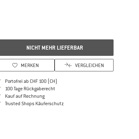
NICHT MEHR LIEFERBAR
MERKEN
VERGLEICHEN
Finde mehr Informationen zu den Versan
Portofrei ab CHF 100 (CH)
Gehe hier zu den Rückgabe-Richtlinien Öf
100 Tage Rückgaberecht
Finde die Zahlungs-Infos hier! Öffnet sich in 
Kauf auf Rechnung
Finde alle Infos hier!
Trusted Shops Käuferschutz