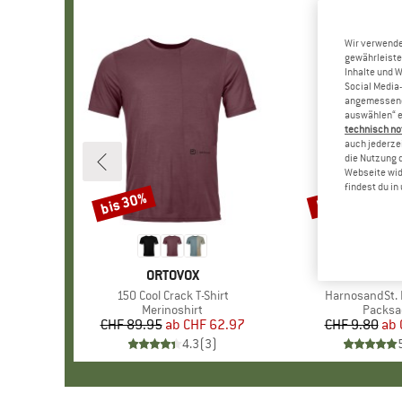
Wir verwende
gewährleiste
Inhalte und 
Social Media-
angemessene 
auswählen“ e
technisch no
auch jederzei
die Nutzung 
Webseite wid
findest du i
bis 30%
57%
Rabatt
Rabatt
MARKE
ORTOVOX
MAR
STOI
Artikel
150 Cool Crack T-Shirt
Artikel
HarnosandSt. I
Produktgruppe
Merinoshirt
Produk
Packsa
CHF 89.95
ab
Preis
reduzierter Preis
CHF 62.97
CHF 9.80
ab
Pr
re
4.3
(
3
)