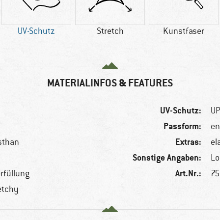
UV-Schutz
Stretch
Kunstfaser
MATERIALINFOS & FEATURES
UV-Schutz:
UP
Passform:
en
Extras:
asthan
el
Sonstige Angaben:
Lo
Art.Nr.:
rfüllung
75
etchy