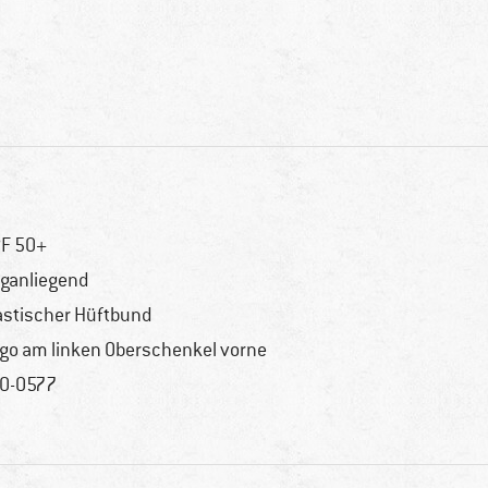
F 50+
ganliegend
astischer Hüftbund
go am linken Oberschenkel vorne
0-0577