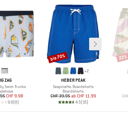
bis 70%
22%
Rabatt
Rabat
+
2
ARKE
MARKE
IG ZAG
HEBER PEAK
Artikel
dy Swim Trunks
SeapineHe. Boardshorts
oduktgruppe
Produktgruppe
adehose
Boardshorts
Preis
reduzierter Preis
Preis
reduzierter Preis
.95
CHF 9.98
CHF 39.95
ab
CHF 11.99
CH
0.0
(
0
)
4.5
(
15
)