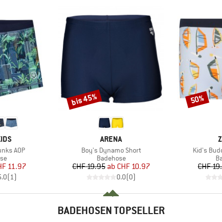
bis 45%
50%
Rabatt
Rabatt
MARKE
M
IDS
ARENA
Z
Artikel
Artikel
unks AOP
Boy's Dynamo Short
Kid's Bud
tgruppe
Produktgruppe
Pr
se
Badehose
B
eis
duzierter Preis
Preis
reduzierter Preis
HF 11.97
CHF 19.95
ab
CHF 10.97
CHF 19
5.0
(
1
)
0.0
(
0
)
BADEHOSEN TOPSELLER