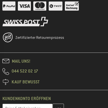
Zertifizierter Retourenprozess
MAIL UNS!
044 522 02 17
KAUF BEWUSST
KUNDENKONTO ERÖFFNEN
Gib hier deine E-Mail-Adresse ein und erstelle im nächsten Schri
E-Mail-Adresse