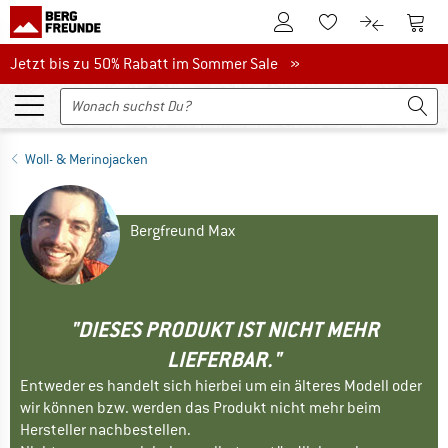
Zum Kundenkonto
Zum 
Zum Merkzettel.
Zum Produk
Jetzt bis zu 50% Rabatt im Sommer Sale
Jetzt bis zu 50% Rabatt im Sommer Sale »
Woll- & Merinojacken
Bergfreund Max
"DIESES PRODUKT IST NICHT MEHR
LIEFERBAR."
Entweder es handelt sich hierbei um ein älteres Modell oder
wir können bzw. werden das Produkt nicht mehr beim
Hersteller nachbestellen.