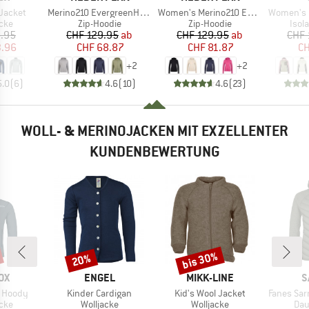
Artikel
Artikel
Artikel
 Jacket
Merino210 EvergreenHe. Zip Hoody
Women's Merino210 EvergreenHe. Zip Hoody
Women's MountainWool6
gruppe
Produktgruppe
Produktgruppe
Prod
cke
Zip-Hoodie
Zip-Hoodie
Isol
eis
duzierter Preis
Preis
reduzierter Preis
Preis
reduzierter Preis
.95
CHF 129.95
ab
CHF 129.95
ab
CHF 
3.96
CHF 68.87
CHF 81.87
CH
+
2
+
2
5.0
(
6
)
4.6
(
10
)
4.6
(
23
)
WOLL- & MERINOJACKEN MIT EXZELLENTER
KUNDENBEWERTUNG
bis 30%
20%
Rabatt
Rabatt
MARKE
MARKE
M
OX
ENGEL
MIKK-LINE
S
Artikel
Artikel
Artikel
t Hoody
Kinder Cardigan
Kid's Wool Jacket
Fanes Sarner 
gruppe
Produktgruppe
Produktgruppe
Pro
cke
Wolljacke
Wolljacke
Dau