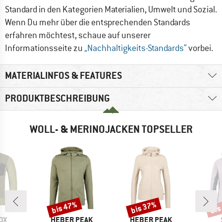
Standard in den Kategorien Materialien, Umwelt und Sozial.
Wenn Du mehr über die entsprechenden Standards
erfahren möchtest, schaue auf unserer
Informationsseite zu
„Nachhaltigkeits-Standards“
vorbei.
MATERIALINFOS & FEATURES
PRODUKTBESCHREIBUNG
WOLL- & MERINOJACKEN TOPSELLER
bis 47%
bis 37%
bis
Rabatt
Rabatt
Raba
MARKE
MARKE
OX
HEBER PEAK
HEBER PEAK