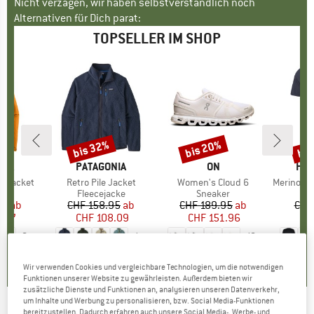
Nicht verzagen, wir haben selbstverständlich noch
Alternativen für Dich parat:
TOPSELLER IM SHOP
bis 32%
bis 20%
bis
Rabatt
Rabatt
Raba
NIA
MARKE
PATAGONIA
MARKE
ON
MA
HEB
3L Jacket
Artikel
Retro Pile Jacket
Artikel
Women's Cloud 6
Artikel
MerinoMix150 Pi
gruppe
cke
Produktgruppe
Fleecejacke
Produktgruppe
Sneaker
Pr
Me
95
eis
duzierter Preis
ab
CHF 158.95
Preis
reduzierter Preis
ab
CHF 189.95
Preis
reduzierter Preis
ab
CHF
3.27
CHF 108.09
CHF 151.96
CH
+
8
+
1
+
10
.7
(
79
)
4.6
(
71
)
4.7
(
48
)
Wir verwenden Cookies und vergleichbare Technologien, um die notwendigen
Funktionen unserer Website zu gewährleisten. Außerdem bieten wir
zusätzliche Dienste und Funktionen an, analysieren unseren Datenverkehr,
um Inhalte und Werbung zu personalisieren, bzw. Social Media-Funktionen
bereitzustellen. Dadurch erfahren auch unsere Social Media-, Werbe- und