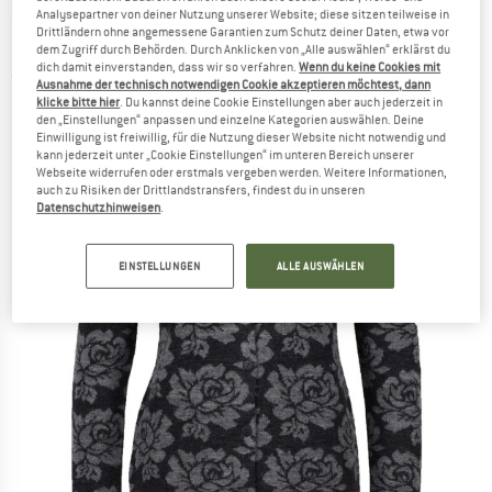
FLOMAX
-
Women's Strickjacke Mary -
Analysepartner von deiner Nutzung unserer Website; diese sitzen teilweise in
Drittländern ohne angemessene Garantien zum Schutz deiner Daten, etwa vor
Freizeitjacke
dem Zugriff durch Behörden. Durch Anklicken von „Alle auswählen“ erklärst du
dich damit einverstanden, dass wir so verfahren.
Wenn du keine Cookies mit
(0)
Ausnahme der technisch notwendigen Cookie akzeptieren möchtest, dann
klicke bitte hier
. Du kannst deine Cookie Einstellungen aber auch jederzeit in
den „Einstellungen“ anpassen und einzelne Kategorien auswählen. Deine
Einwilligung ist freiwillig, für die Nutzung dieser Website nicht notwendig und
kann jederzeit unter „Cookie Einstellungen“ im unteren Bereich unserer
Webseite widerrufen oder erstmals vergeben werden. Weitere Informationen,
auch zu Risiken der Drittlandstransfers, findest du in unseren
Datenschutzhinweisen
.
EINSTELLUNGEN
ALLE AUSWÄHLEN