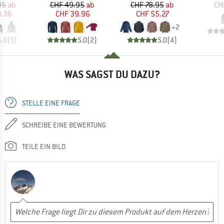
eis
duzierter Preis
Preis
reduzierter Preis
Preis
reduzierter Preis
95
ab
CHF 49.95
ab
CHF 78.95
ab
CH
0.36
CHF 39.96
CHF 55.27
+
2
5.0
(
5
)
5.0
(
2
)
5.0
(
4
)
WAS SAGST DU DAZU?
STELLE EINE FRAGE
SCHREIBE EINE BEWERTUNG
TEILE EIN BILD