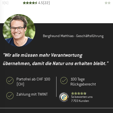
4.8
(
6
)
4.5
(
22
)
Bergfreund Matthias - Geschäftsführung
"Wir alle müssen mehr Verantwortung
übernehmen, damit die Natur uns erhalten bleibt."
Portofrei ab CHF 100
100 Tage
(CH)
Rückgaberecht
Zahlung mit TWINT
So bewerten uns
7.703 Kunden