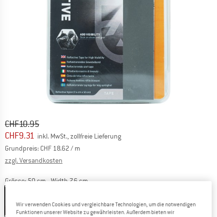
Ursprünglicher Preis :
Preis:
CHF
10.95
CHF
9.31
inkl. MwSt., zollfreie Lieferung
Grundpreis:
CHF
18.62
/ m
Informationen zu den Versandkosten. Öffnet sich in ei
zzgl. Versandkosten
Grösse:
50 cm - Width 7,6 cm
50 cm - Width 7,6 cm
Wir verwenden Cookies und vergleichbare Technologien, um die notwendigen
15%
Funktionen unserer Website zu gewährleisten. Außerdem bieten wir