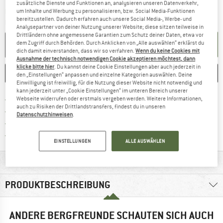
zusätzliche Dienste und Funktionen an, analysieren unseren Datenverkehr,
Der Link öffnet sich in einer Infobox und beinhaltet
Lieferzeit: 3-5 Werktage
um Inhalte und Werbung zu personalisieren, bzw. Social Media-Funktionen
bereitzustellen. Dadurch erfahren auch unsere Social Media-, Werbe- und
Menge:
Analysepartner von deiner Nutzung unserer Website; diese sitzen teilweise in
Drittländern ohne angemessene Garantien zum Schutz deiner Daten, etwa vor
IN DEN WARENKORB
dem Zugriff durch Behörden. Durch Anklicken von „Alle auswählen“ erklärst du
dich damit einverstanden, dass wir so verfahren.
Wenn du keine Cookies mit
Ausnahme der technisch notwendigen Cookie akzeptieren möchtest, dann
klicke bitte hier
. Du kannst deine Cookie Einstellungen aber auch jederzeit in
MERKEN
VERGLEICHEN
den „Einstellungen“ anpassen und einzelne Kategorien auswählen. Deine
Einwilligung ist freiwillig, für die Nutzung dieser Website nicht notwendig und
kann jederzeit unter „Cookie Einstellungen“ im unteren Bereich unserer
Finde mehr Informationen zu den Ver
Portofrei ab CHF 100 (CH)
Webseite widerrufen oder erstmals vergeben werden. Weitere Informationen,
auch zu Risiken der Drittlandstransfers, findest du in unseren
Gehe hier zu den Rückgabe-Richtlinie
100 Tage Rückgaberecht
Datenschutzhinweisen
.
Finde die Zahlungs-Infos hier! Öffnet sich 
Kauf auf Rechnung
Finde alle Infos hier!
Trusted Shops Käuferschutz
EINSTELLUNGEN
ALLE AUSWÄHLEN
MATERIALINFOS & FEATURES
PRODUKTBESCHREIBUNG
ANDERE BERGFREUNDE SCHAUTEN SICH AUCH