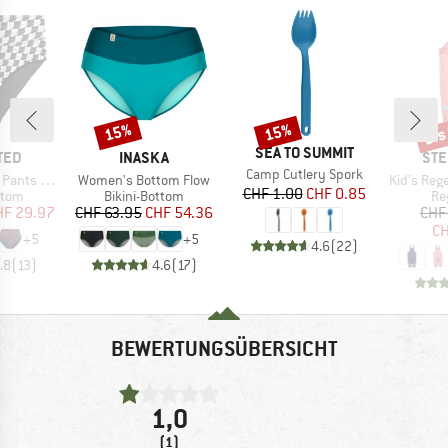
bis
15%
15%
Rabatt
Rabatt
Raba
MARKE
SEA TO SUMMIT
MARKE
MA
TED
INASKA
STE
Artikel
Camp Cutlery Spork
Artikel
Artikel
ts Slite
Women's Bottom Flow
Kid's Regenträ
Preis
reduzierter Preis
CHF 1.00
CHF 0.85
ruppe
Produktgruppe
Pr
ttom
Bikini-Bottom
Re
eis
duzierter Preis
Preis
reduzierter Preis
HF 29.97
CHF 63.95
CHF 54.36
CHF
CH
+
5
+
5
4.6
(
22
)
.8
(
13
)
4.6
(
17
)
BEWERTUNGSÜBERSICHT
1,0
(1)