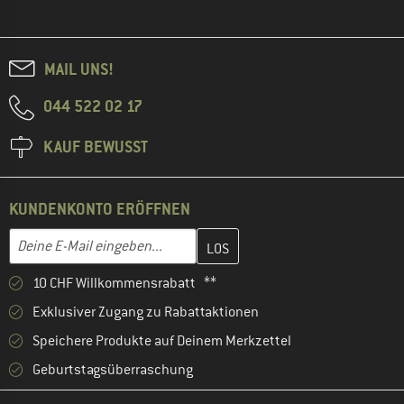
MAIL UNS!
044 522 02 17
KAUF BEWUSST
KUNDENKONTO ERÖFFNEN
Gib hier deine E-Mail-Adresse ein und erstelle im nächsten Schri
E-Mail-Adresse
10 CHF Willkommensrabatt **
Exklusiver Zugang zu Rabattaktionen
Speichere Produkte auf Deinem Merkzettel
Geburtstagsüberraschung