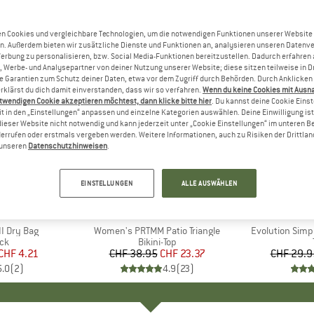
n Cookies und vergleichbare Technologien, um die notwendigen Funktionen unserer Website
n. Außerdem bieten wir zusätzliche Dienste und Funktionen an, analysieren unseren Datenv
Werbung zu personalisieren, bzw. Social Media-Funktionen bereitzustellen. Dadurch erfahren
, Werbe- und Analysepartner von deiner Nutzung unserer Website; diese sitzen teilweise in D
Garantien zum Schutz deiner Daten, etwa vor dem Zugriff durch Behörden. Durch Anklicken 
rklärst du dich damit einverstanden, dass wir so verfahren.
Wenn du keine Cookies mit Ausn
twendigen Cookie akzeptieren möchtest, dann klicke bitte hier
. Du kannst deine Cookie Eins
t in den „Einstellungen“ anpassen und einzelne Kategorien auswählen. Deine Einwilligung ist f
dieser Website nicht notwendig und kann jederzeit unter „Cookie Einstellungen“ im unteren B
errufen oder erstmals vergeben werden. Weitere Informationen, auch zu Risiken der Drittlan
n unseren
Datenschutzhinweisen
.
bis 40%
40%
Rabatt
Rabatt
EINSTELLUNGEN
ALLE AUSWÄHLEN
KE
C
MARKE
PROTEST
MARK
THE 
I Dry Bag
Artikel
Women's PRTMM Patio Triangle
Artikel
Evolution Simp
tgruppe
ck
Produktgruppe
Bikini-Top
eis
duzierter Preis
CHF 4.21
CHF 38.95
Preis
reduzierter Preis
CHF 23.37
CHF 29.9
5.0
(
2
)
4.9
(
23
)