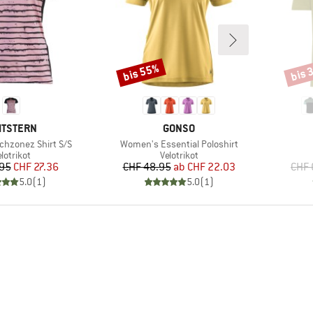
bis 55%
bis 
Rabatt
Rabat
RKE
MARKE
MTSTERN
GONSO
Artikel
hzonez Shirt S/S
Women's Essential Poloshirt
roduktgruppe
Produktgruppe
lotrikot
Velotrikot
Preis
reduzierter Preis
Preis
reduzierter Preis
.95
CHF 27.36
CHF 48.95
ab
CHF 22.03
CHF 
5.0
(
1
)
5.0
(
1
)