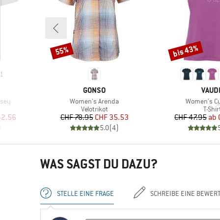
bis 43%
55%
Rabatt
Rabatt
1
MARKE
MARK
GONSO
VAUD
Artikel
Artikel
rsey
Women's Arenda
Women's Cyc
ppe
Produktgruppe
Produ
Velotrikot
T-Shir
rter Preis
Preis
reduzierter Preis
Pr
re
42.56
CHF 78.95
CHF 35.53
CHF 47.95
ab
)
5.0
(
4
)
WAS SAGST DU DAZU?
STELLE EINE FRAGE
SCHREIBE EINE BEWER