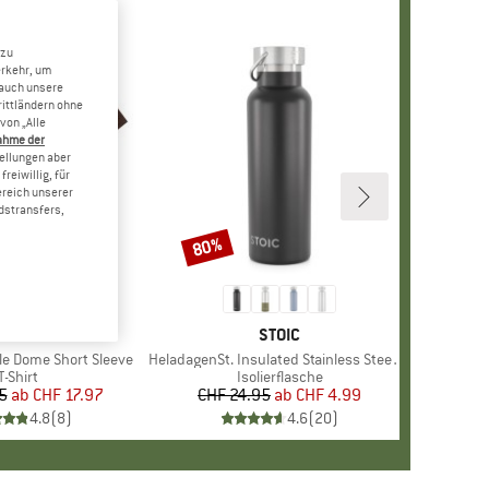
 zu
erkehr, um
 auch unsere
rittländern ohne
von „Alle
ahme der
tellungen aber
reiwillig, für
ereich unserer
dstransfers,
80%
Rabatt
+
10
E
NORTH FACE
MARKE
STOIC
le Dome Short Sleeve
Artikel
HeladagenSt. Insulated Stainless Steel Bottle 500
Produktgruppe
T-Shirt
Produktgruppe
Isolierflasche
5
ab
Preis
reduzierter Preis
CHF 17.97
CHF 24.95
ab
Preis
reduzierter Preis
CHF 4.99
4.8
(
8
)
4.6
(
20
)