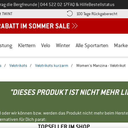
Ruf uns an unter
rag die Bergfreunde
|
044 522 02 17
FAQ & Hilfe
Bestellstatus
Finde die Zahlungs-Infos hier! Öffnet sich in einer Infobox
Gehe h
t TWINT
100 Tage Rückgaberecht
stung
Klettern
Velo
Winter
Alle Sportarten
Marke
s
/
Velotrikots
/
Velotrikots kurzarm
/
Women's Manzina - Velotrikot
"DIESES PRODUKT IST NICHT MEHR L
ll oder wir können bzw. werden das Produkt nicht mehr beim Herste
rnativen für Dich parat:
TOPSELLER IM SHOP