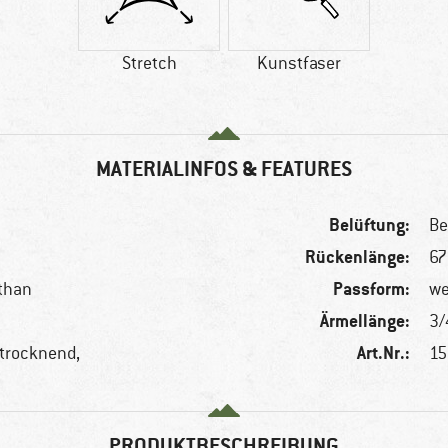
Stretch
Kunstfaser
MATERIALINFOS & FEATURES
Belüftung:
Be
Rückenlänge:
67
Passform:
sthan
we
Ärmellänge:
3/
Art.Nr.:
ltrocknend,
15
PRODUKTBESCHREIBUNG