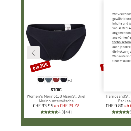
Wir verwende
gewährleiste
Inhalte und 
Social Media-
angemessene 
auswählen“ e
technisch no
auch jederzei
die Nutzung 
Webseite wid
findest du i
bis 30%
57%
Rabatt
Rabatt
+
3
MARKE
STOIC
MAR
STOI
Artikel
Women's Merino150 AlsenSt. Brief
Artikel
HarnosandSt. I
Produktgruppe
Merinounterwäsche
Produk
Packsa
CHF 33.95
ab
Preis
reduzierter Preis
CHF 23.77
CHF 9.80
ab
Pr
re
4.8
(
44
)