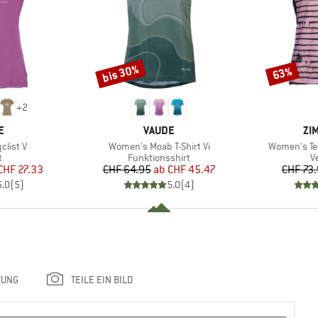
bis 30%
63%
Rabatt
Rabatt
+
2
E
MARKE
MA
E
VAUDE
ZI
Artikel
Artikel
list V
Women's Moab T-Shirt Vi
Women's Tec
ktgruppe
Produktgruppe
P
t
Funktionsshirt
Ve
eis
duzierter Preis
Preis
reduzierter Preis
CHF 27.33
CHF 64.95
ab
CHF 45.47
CHF 73
5.0
(
5
)
5.0
(
4
)
TUNG
TEILE EIN BILD