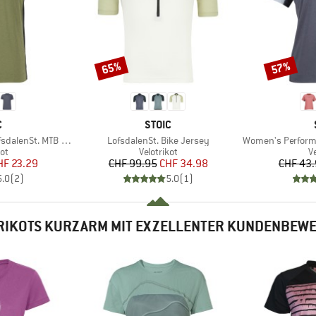
65%
57%
Rabatt
Rabatt
KE
MARKE
C
STOIC
Artikel
Artikel
alenSt. MTB S/S
LofsdalenSt. Bike Jersey
Women's PerformanceMe
tgruppe
Produktgruppe
P
kot
Velotrikot
Ve
eis
duzierter Preis
Preis
reduzierter Preis
HF 23.29
CHF 99.95
CHF 34.98
CHF 43
5.0
(
2
)
5.0
(
1
)
RIKOTS KURZARM MIT EXZELLENTER KUNDENBEW