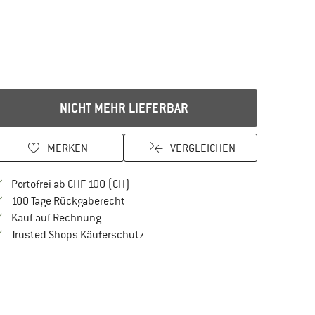
NICHT MEHR LIEFERBAR
MERKEN
VERGLEICHEN
Finde mehr Informationen zu den Versan
Portofrei ab CHF 100 (CH)
Gehe hier zu den Rückgabe-Richtlinien Öf
100 Tage Rückgaberecht
Finde die Zahlungs-Infos hier! Öffnet sich in 
Kauf auf Rechnung
Finde alle Infos hier!
Trusted Shops Käuferschutz