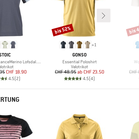
bis 52%
bis 
Rabatt
Rabat
+
1
MARKE
MARKE
STOIC
GONSO
Artikel
Art
rino LofsdalenSt. MTB S/S
Essential Poloshirt
Wo
roduktgruppe
Produktgruppe
lotrikot
Velotrikot
Preis
reduzierter Preis
Preis
reduzierter Preis
.95
CHF 18.90
CHF 48.95
ab
CHF 23.50
CHF 
4.5
(
2
)
4.5
(
4
)
ERTUNG