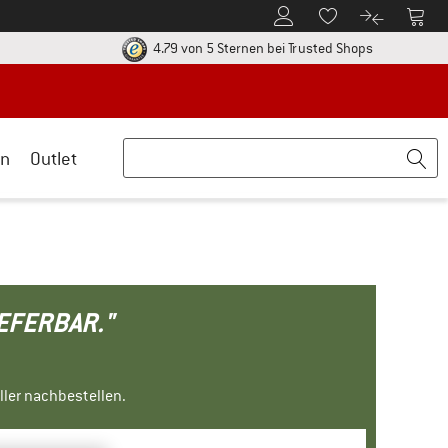
Zum Kundenkonto
Zum 
Zum Merkzettel.
Zum Produk
ier zu den Rückgabe-Richtlinien Öffnet sich in einer Infobox
Finde alle In
4.79 von 5 Sternen
bei Trusted Shops
n
Outlet
IEFERBAR."
ller nachbestellen.