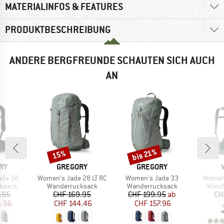
MATERIALINFOS & FEATURES
PRODUKTBESCHREIBUNG
ANDERE BERGFREUNDE SCHAUTEN SICH AUCH
AN
bis 21%
15%
Rabatt
Rabatt
MARKE
MARKE
RY
GREGORY
GREGORY
Artikel
Artikel
Artikel
ade 38
Women's Jade 28 LT RC
Women's Jade 33
Women'
uppe
Produktgruppe
Produktgruppe
Produ
ksack
Wanderrucksack
Wanderrucksack
Wand
eis
duzierter Preis
Preis
reduzierter Preis
Preis
reduzierter Preis
.95
CHF 169.95
CHF 199.95
ab
CH
6.96
CHF 144.46
CHF 157.96