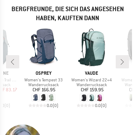
BERGFREUNDE, DIE SICH DAS ANGESEHEN
HABEN, KAUFTEN DANN
MARKE
MARKE
PINE
OSPREY
VAUDE
Artikel
Artikel
Artikel
ail ND33
Women's Tempest 33
Women's Wizard 22+4
Women'
uppe
Produktgruppe
Produktgruppe
Produ
ksack
Wanderrucksack
Wanderrucksack
Wand
eis
duzierter Preis
Preis
Preis
HF 83.17
CHF 166.95
CHF 159.95
CH
0.0
(
0
)
0.0
(
0
)
0.0
(
0
)