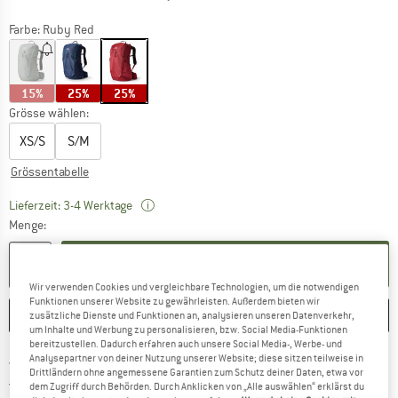
Farbe:
Ruby Red
15%
25%
25%
Grösse wählen:
XS/S
S/M
Grössentabelle
Der Link öffnet sich in einer Infobox und bei
Lieferzeit: 3-4 Werktage
Menge:
IN DEN WARENKORB
Wir verwenden Cookies und vergleichbare Technologien, um die notwendigen
Funktionen unserer Website zu gewährleisten. Außerdem bieten wir
MERKEN
VERGLEICHEN
zusätzliche Dienste und Funktionen an, analysieren unseren Datenverkehr,
um Inhalte und Werbung zu personalisieren, bzw. Social Media-Funktionen
bereitzustellen. Dadurch erfahren auch unsere Social Media-, Werbe- und
Analysepartner von deiner Nutzung unserer Website; diese sitzen teilweise in
Finde mehr Informationen zu den Ver
Portofrei ab CHF 100 (CH)
Drittländern ohne angemessene Garantien zum Schutz deiner Daten, etwa vor
Gehe hier zu den Rückgabe-Richtlinie
100 Tage Rückgaberecht
dem Zugriff durch Behörden. Durch Anklicken von „Alle auswählen“ erklärst du