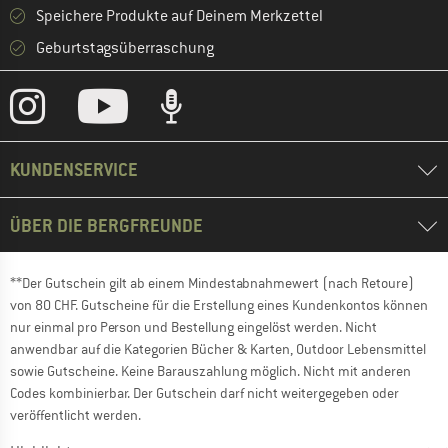
Speichere Produkte auf Deinem Merkzettel
Geburtstagsüberraschung
KUNDENSERVICE
ÜBER DIE BERGFREUNDE
**Der Gutschein gilt ab einem Mindestabnahmewert (nach Retoure)
von 80 CHF. Gutscheine für die Erstellung eines Kundenkontos können
nur einmal pro Person und Bestellung eingelöst werden. Nicht
anwendbar auf die Kategorien Bücher & Karten, Outdoor Lebensmittel
sowie Gutscheine. Keine Barauszahlung möglich. Nicht mit anderen
Codes kombinierbar. Der Gutschein darf nicht weitergegeben oder
veröffentlicht werden.