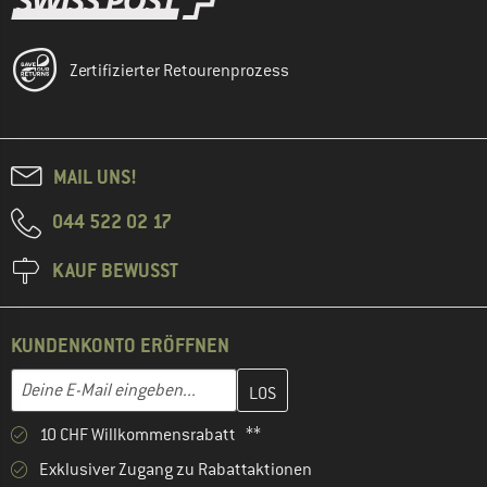
Zertifizierter Retourenprozess
MAIL UNS!
044 522 02 17
KAUF BEWUSST
KUNDENKONTO ERÖFFNEN
Gib hier deine E-Mail-Adresse ein und erstelle im nächsten Schri
E-Mail-Adresse
10 CHF Willkommensrabatt **
Exklusiver Zugang zu Rabattaktionen