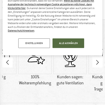
dich damit einverstanden, dass wir so verfahren.
Wenn du keine Cookies mit
Finde die Zahlungs-Infos hier! Öffnet sich 
Kauf auf Rechnung
Ausnahme der technisch notwendigen Cookie akzeptieren möchtest, dann
Finde alle Infos hier!
Trusted Shops Käuferschutz
klicke bitte hier
. Du kannst deine Cookie Einstellungen aber auch jederzeit in
den „Einstellungen“ anpassen und einzelne Kategorien auswählen. Deine
Einwilligung ist freiwillig, für die Nutzung dieser Website nicht notwendig und
kann jederzeit unter „Cookie Einstellungen“ im unteren Bereich unserer
Webseite widerrufen oder erstmals vergeben werden. Weitere Informationen,
AUF EINEN BLICK
auch zu Risiken der Drittlandstransfers, findest du in unseren
Datenschutzhinweisen
.
Allround-Rucksack für Wandertage im ganzen Jahr
EINSTELLUNGEN
ALLE AUSWÄHLEN
0 g
100%
Kunden sagen:
Kunden
Weiterempfehlung
gute Ventilation
gu
Trage