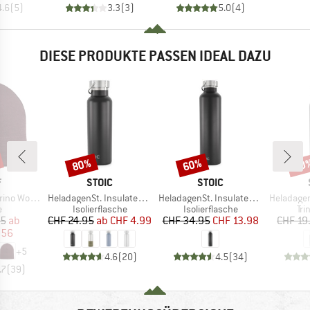
4.6
(
5
)
3.3
(
3
)
5.0
(
4
)
DIESE PRODUKTE PASSEN IDEAL DAZU
80%
60%
60
Rabatt
Rabatt
Raba
KE
MARKE
MARKE
F
STOIC
STOIC
Artikel
Artikel
Artikel
 Wool Hat
HeladagenSt. Insulated Stainless Steel Bottle 500
HeladagenSt. Insulated Stainless Steel Bottle 1L
HeladagenSt. Stain
ktgruppe
Produktgruppe
Produktgruppe
Pr
e
Isolierflasche
Isolierflasche
Tri
eis
duzierter Preis
Preis
reduzierter Preis
Preis
reduzierter Preis
95
ab
CHF 24.95
ab
CHF 4.99
CHF 34.95
CHF 13.98
CHF 19
.56
+
5
4.6
(
20
)
4.5
(
34
)
.7
(
39
)