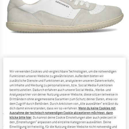
Wir verwenden Cookies und vergleichbare Technologien, um die notwendigen
Funktionen unserer Website zu gewährleisten. Außerdem bieten wir
Detailansichten
zusätzliche Dienste und Funktionen an, analysieren unseren Datenverkehr,
um Inhalte und Werbung zu personalisieren, bzw. Social Media-Funktionen
bereitzustellen. Dadurch erfahren auch unsere Social Media-, Werbe- und
Analysepartner von deiner Nutzung unserer Website; diese sitzen teilweise in
Drittländern ohne angemessene Garantien zum Schutz deiner Daten, etwa vor
dem Zugriff durch Behörden. Durch Anklicken von „Alle auswählen“ erklärst du
dich damit einverstanden, dass wir so verfahren.
Wenn du keine Cookies mit
Ursprünglicher Preis :
Preis:
CHF
136.95
Ausnahme der technisch notwendigen Cookie akzeptieren möchtest, dann
klicke bitte hier
. Du kannst deine Cookie Einstellungen aber auch jederzeit in
CHF
102.71
inkl. MwSt., zollfreie Lieferung
den „Einstellungen“ anpassen und einzelne Kategorien auswählen. Deine
Schweiz. Informationen zu den Versand
Versandkostenfrei
(CH)
Einwilligung ist freiwillig, für die Nutzung dieser Website nicht notwendig und