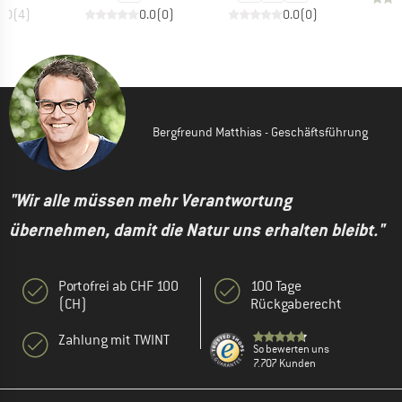
5.0
(
4
)
0.0
(
0
)
0.0
(
0
)
Bergfreund Matthias - Geschäftsführung
"Wir alle müssen mehr Verantwortung
übernehmen, damit die Natur uns erhalten bleibt."
Portofrei ab CHF 100
100 Tage
(CH)
Rückgaberecht
Zahlung mit TWINT
So bewerten uns
7.707 Kunden