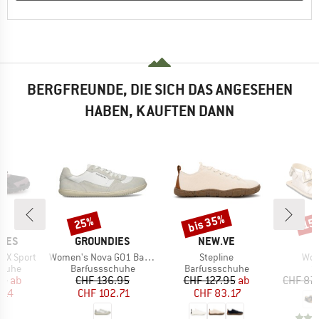
BERGFREUNDE, DIE SICH DAS ANGESEHEN
HABEN, KAUFTEN DANN
bis 35%
25%
15
Rabatt
Rabatt
Raba
MARKE
MARKE
HOES
GROUNDIES
NEW.VE
Artikel
Artikel
Arti
 X Sport
Women's Nova GO1 Barefoot+
Stepline
Wom
ruppe
Produktgruppe
Produktgruppe
P
chuhe
Barfussschuhe
Barfussschuhe
S
eis
duzierter Preis
Preis
reduzierter Preis
Preis
reduzierter Preis
95
ab
CHF 136.95
CHF 127.95
ab
CHF 87
.14
CHF 102.71
CHF 83.17