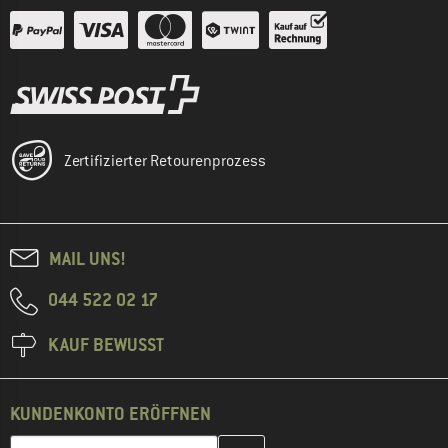
Zertifizierter Retourenprozess
MAIL UNS!
044 522 02 17
KAUF BEWUSST
KUNDENKONTO ERÖFFNEN
Gib hier deine E-Mail-Adresse ein und erstelle im nächsten Schri
E-Mail-Adresse