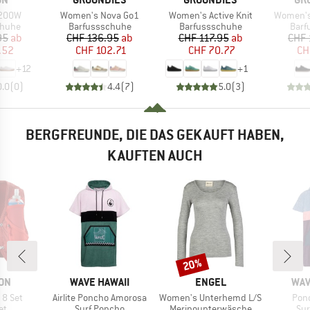
Artikel
Artikel
Artikel
200W
Women's Nova Go1
Women's Active Knit
Women's
ruppe
Produktgruppe
Produktgruppe
Prod
chuhe
Barfussschuhe
Barfussschuhe
Barf
eis
duzierter Preis
Preis
reduzierter Preis
Preis
reduzierter Preis
95
ab
CHF 136.95
ab
CHF 117.95
ab
CHF 
.52
CHF 102.71
CHF 70.77
CH
+
12
+
1
0.0
(
0
)
4.4
(
7
)
5.0
(
3
)
BERGFREUNDE, DIE DAS GEKAUFT HABEN,
KAUFTEN AUCH
20%
Rabatt
MARKE
MARKE
MAR
ON
WAVE HAWAII
ENGEL
WAV
Artikel
Artikel
Artik
 8 Set
Airlite Poncho Amorosa
Women's Unterhemd L/S
Ponc
tgruppe
Produktgruppe
Produktgruppe
Pro
et
Surf Poncho
Merinounterwäsche
Sur