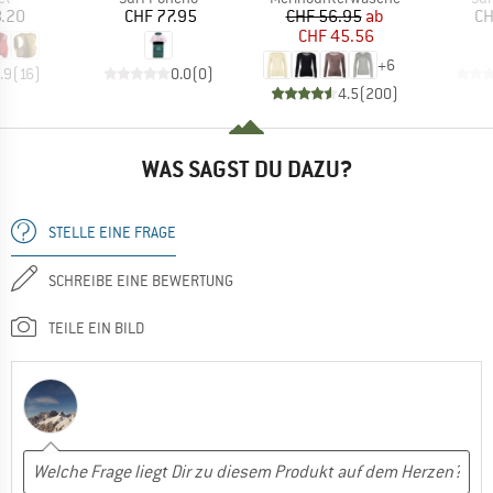
eis
Preis
Preis
reduzierter Preis
8.20
CHF 77.95
CHF 56.95
ab
CH
CHF 45.56
+
6
.9
(
16
)
0.0
(
0
)
4.5
(
200
)
WAS SAGST DU DAZU?
STELLE EINE FRAGE
SCHREIBE EINE BEWERTUNG
TEILE EIN BILD