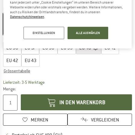
kann jederzeit unter „Cookie Einstellungen“ im unteren Bereich unserer
Webseite widerrufen oder erstmals vergeben werden. Weitere Informationen,
Farbe:
White / Off-White
auch zu Risiken der Drittlandstransfers, findest du in unseren
Datenschutzhinweisen
.
25%
EINSTELLUNGEN
ALLE AUSWÄHLEN
Grösse wählen:
EU
36
EU
37
EU
38
EU
39
EU
40
EU
41
EU
42
EU
43
Grössentabelle
Der Link öffnet sich in einer Infobox und beinhaltet
Lieferzeit: 3-5 Werktage
Menge:
IN DEN WARENKORB
MERKEN
VERGLEICHEN