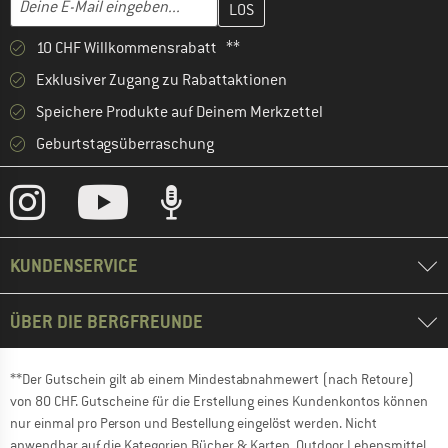
10 CHF Willkommensrabatt **
Exklusiver Zugang zu Rabattaktionen
Speichere Produkte auf Deinem Merkzettel
Geburtstagsüberraschung
KUNDENSERVICE
ÜBER DIE BERGFREUNDE
**Der Gutschein gilt ab einem Mindestabnahmewert (nach Retoure)
von 80 CHF. Gutscheine für die Erstellung eines Kundenkontos können
nur einmal pro Person und Bestellung eingelöst werden. Nicht
anwendbar auf die Kategorien Bücher & Karten, Outdoor Lebensmittel