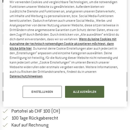
Wir verwenden Cookies und vergleichbare Technologien, um die notwendigen
Grösse wählen:
Funktionen unserer Website zu gewährleisten. Außerdem bieten wir
zusätzliche Dienste und Funktionen an, analysieren unseren Datenverkehr,
EU
40
EU
40,5
EU
41,5
EU
42
EU
42,5
EU
43
um Inhalte und Werbung zu personalisieren, bzw. Social Media-Funktionen
bereitzustellen. Dadurch erfahren auch unsere Social Media-, Werbe- und
Analysepartner von deiner Nutzung unserer Website; diese sitzen teilweise in
EU
44
EU
44,5
EU
45
EU
46
EU
46,5
EU
47
Drittländern ohne angemessene Garantien zum Schutz deiner Daten, etwa vor
dem Zugriff durch Behörden. Durch Anklicken von „Alle auswählen“ erklärst du
EU
48
EU
48,5
dich damit einverstanden, dass wir so verfahren.
Wenn du keine Cookies mit
Ausnahme der technisch notwendigen Cookie akzeptieren möchtest, dann
klicke bitte hier
. Du kannst deine Cookie Einstellungen aber auch jederzeit in
Grössentabelle
den „Einstellungen“ anpassen und einzelne Kategorien auswählen. Deine
Einwilligung ist freiwillig, für die Nutzung dieser Website nicht notwendig und
Der Link öffnet sich in einer Infobox und beinhaltet
Lieferzeit: 3-5 Werktage
kann jederzeit unter „Cookie Einstellungen“ im unteren Bereich unserer
Menge:
Webseite widerrufen oder erstmals vergeben werden. Weitere Informationen,
auch zu Risiken der Drittlandstransfers, findest du in unseren
Datenschutzhinweisen
.
IN DEN WARENKORB
EINSTELLUNGEN
ALLE AUSWÄHLEN
MERKEN
VERGLEICHEN
Finde mehr Informationen zu den Ver
Portofrei ab CHF 100 (CH)
Gehe hier zu den Rückgabe-Richtlinie
100 Tage Rückgaberecht
Finde die Zahlungs-Infos hier! Öffnet sich 
Kauf auf Rechnung