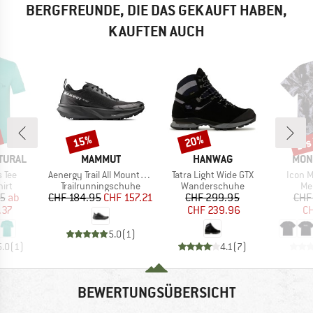
BERGFREUNDE, DIE DAS GEKAUFT HABEN,
KAUFTEN AUCH
bis
15%
20%
Rabatt
Rabatt
Raba
MARKE
MARKE
MAR
TURAL
MAMMUT
HANWAG
MON
Artikel
Artikel
Artikel
 Tee
Aenergy Trail All Mountain Low GTX
Tatra Light Wide GTX
Icon M
gruppe
Produktgruppe
Produktgruppe
Pr
irt
Trailrunningschuhe
Wanderschuhe
Me
eis
duzierter Preis
Preis
reduzierter Preis
Preis
reduzierter Preis
95
ab
CHF 184.95
CHF 157.21
CHF 299.95
CHF
.37
CHF 239.96
CH
5.0
(
1
)
5.0
(
1
)
4.1
(
7
)
BEWERTUNGSÜBERSICHT