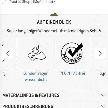
Finde alle Infos hier!
Trusted Shops Käuferschutz
AUF EINEN BLICK
Super langlebiger Wanderschuh mit niedrigem Schaft
0 g
Kunden sagen:
PFC-/PFAS-frei
Synt
wasserdicht
MATERIALINFOS & FEATURES
PRODUKTBESCHREIBUNG