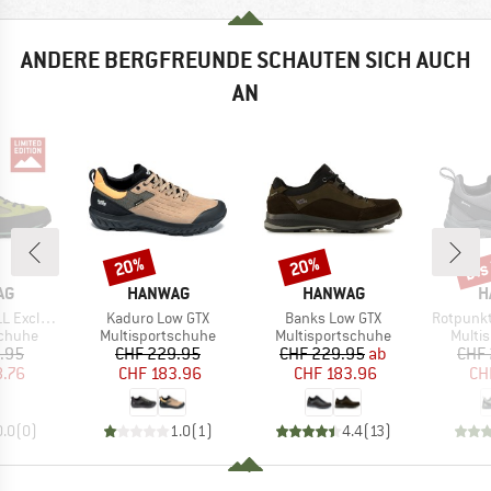
ANDERE BERGFREUNDE SCHAUTEN SICH AUCH
AN
bis
20%
20%
Rabatt
Rabatt
Raba
E
MARKE
MARKE
M
AG
HANWAG
HANWAG
H
Artikel
Artikel
Artikel
xclusive
Kaduro Low GTX
Banks Low GTX
Rotpunkt
uppe
Produktgruppe
Produktgruppe
Produ
chuhe
Multisportschuhe
Multisportschuhe
Multi
eis
duzierter Preis
Preis
reduzierter Preis
Preis
reduzierter Preis
.95
CHF 229.95
CHF 229.95
ab
CHF 
8.76
CHF 183.96
CHF 183.96
CH
0.0
(
0
)
1.0
(
1
)
4.4
(
13
)