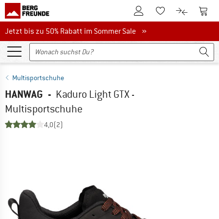
Zum Kundenkonto
Zum 
Zum Merkzettel.
Zum Produk
Jetzt bis zu 50% Rabatt im Sommer Sale
Jetzt bis zu 50% Rabatt im Sommer Sale »
Multisportschuhe
HANWAG
-
Kaduro Light GTX -
Multisportschuhe
4,0
(2)