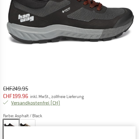
Ursprünglicher Preis :
Preis:
CHF
249.95
CHF
199.96
inkl. MwSt., zollfreie Lieferung
Schweiz. Informationen zu den Versand
Versandkostenfrei
(CH)
Farbe:
Asphalt / Black
20%
20%