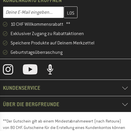
KUNDENKONTO ERÖFFNEN
Gib hier deine E-Mail-Adresse ein und erstelle im nächsten Schri
Deine E-Mail eingeben...
10 CHF Willkommensrabatt **
Exklusiver Zugang zu Rabattaktionen
Speichere Produkte auf Deinem Merkzettel
Geburtstagsüberraschung
KUNDENSERVICE
ÜBER DIE BERGFREUNDE
**Der Gutschein gilt ab einem Mindestabnahmewert (nach Retoure)
von 80 CHF. Gutscheine für die Erstellung eines Kundenkontos können