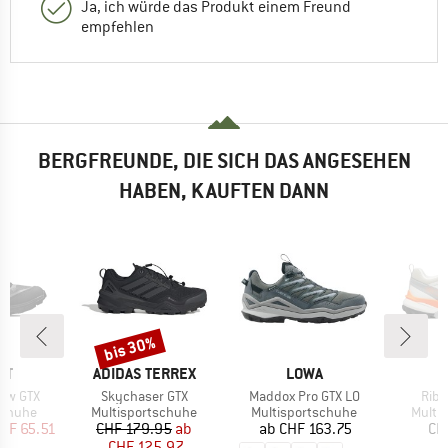
Ja, ich würde das Produkt einem Freund
empfehlen
BERGFREUNDE, DIE SICH DAS ANGESEHEN
HABEN, KAUFTEN DANN
bis 30%
Rabatt
E
MARKE
MARKE
M
UT
ADIDAS TERREX
LOWA
S
Artikel
Artikel
Artik
Low GTX
Skychaser GTX
Maddox Pro GTX LO
Ribe
ppe
Produktgruppe
Produktgruppe
Produ
schuhe
Multisportschuhe
Multisportschuhe
Multi
eis
duzierter Preis
Preis
reduzierter Preis
Preis
HF 65.51
CHF 179.95
ab
ab
CHF 163.75
CH
CHF 125.97