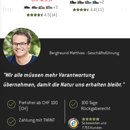
+
2
+
3
.3
(
11
)
4.4
(
11
)
4.5
(
14
)
Bergfreund Matthias - Geschäftsführung
"Wir alle müssen mehr Verantwortung
übernehmen, damit die Natur uns erhalten bleibt."
Portofrei ab CHF 100
100 Tage
(CH)
Rückgaberecht
Zahlung mit TWINT
So bewerten uns
7.755 Kunden